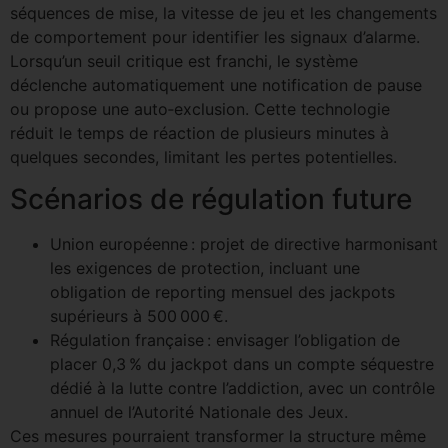
séquences de mise, la vitesse de jeu et les changements
de comportement pour identifier les signaux d’alarme.
Lorsqu’un seuil critique est franchi, le système
déclenche automatiquement une notification de pause
ou propose une auto‑exclusion. Cette technologie
réduit le temps de réaction de plusieurs minutes à
quelques secondes, limitant les pertes potentielles.
Scénarios de régulation future
Union européenne : projet de directive harmonisant
les exigences de protection, incluant une
obligation de reporting mensuel des jackpots
supérieurs à 500 000 €.
Régulation française : envisager l’obligation de
placer 0,3 % du jackpot dans un compte séquestre
dédié à la lutte contre l’addiction, avec un contrôle
annuel de l’Autorité Nationale des Jeux.
Ces mesures pourraient transformer la structure même