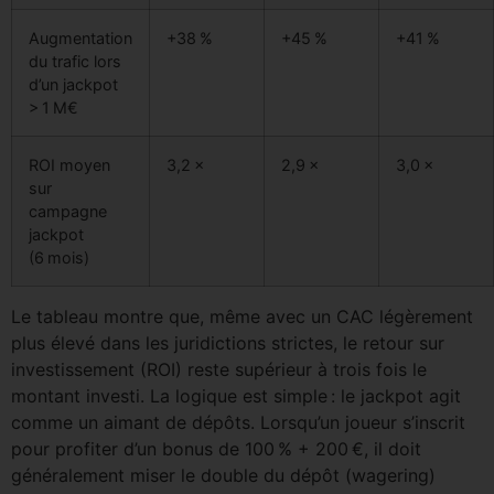
Augmentation
+38 %
+45 %
+41 %
du trafic lors
d’un jackpot
> 1 M€
ROI moyen
3,2 ×
2,9 ×
3,0 ×
sur
campagne
jackpot
(6 mois)
Le tableau montre que, même avec un CAC légèrement
plus élevé dans les juridictions strictes, le retour sur
investissement (ROI) reste supérieur à trois fois le
montant investi. La logique est simple : le jackpot agit
comme un aimant de dépôts. Lorsqu’un joueur s’inscrit
pour profiter d’un bonus de 100 % + 200 €, il doit
généralement miser le double du dépôt (wagering)