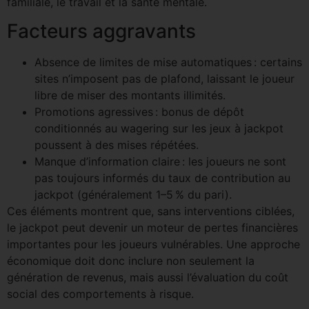
familiale, le travail et la santé mentale.
Facteurs aggravants
Absence de limites de mise automatiques : certains
sites n’imposent pas de plafond, laissant le joueur
libre de miser des montants illimités.
Promotions agressives : bonus de dépôt
conditionnés au wagering sur les jeux à jackpot
poussent à des mises répétées.
Manque d’information claire : les joueurs ne sont
pas toujours informés du taux de contribution au
jackpot (généralement 1–5 % du pari).
Ces éléments montrent que, sans interventions ciblées,
le jackpot peut devenir un moteur de pertes financières
importantes pour les joueurs vulnérables. Une approche
économique doit donc inclure non seulement la
génération de revenus, mais aussi l’évaluation du coût
social des comportements à risque.