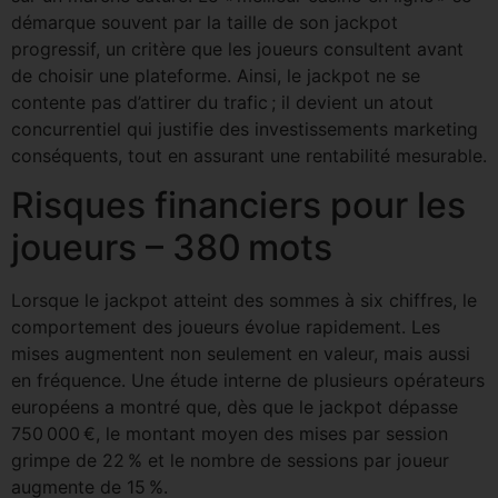
démarque souvent par la taille de son jackpot
progressif, un critère que les joueurs consultent avant
de choisir une plateforme. Ainsi, le jackpot ne se
contente pas d’attirer du trafic ; il devient un atout
concurrentiel qui justifie des investissements marketing
conséquents, tout en assurant une rentabilité mesurable.
Risques financiers pour les
joueurs – 380 mots
Lorsque le jackpot atteint des sommes à six chiffres, le
comportement des joueurs évolue rapidement. Les
mises augmentent non seulement en valeur, mais aussi
en fréquence. Une étude interne de plusieurs opérateurs
européens a montré que, dès que le jackpot dépasse
750 000 €, le montant moyen des mises par session
grimpe de 22 % et le nombre de sessions par joueur
augmente de 15 %.