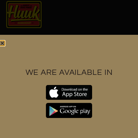
Find us at
WE ARE AVAILABLE IN
Contact us
+6017 3328591
support@huukbarbershop.com
Huuk barbershop (M) Sdn Bhd 1286112-K