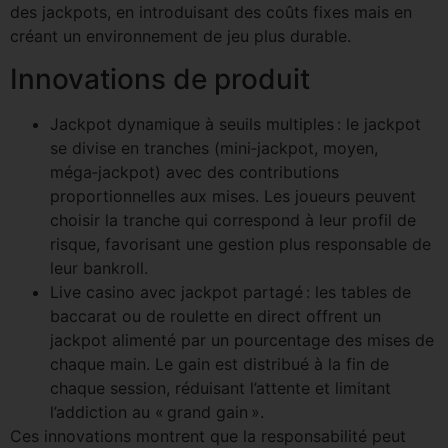
des jackpots, en introduisant des coûts fixes mais en
créant un environnement de jeu plus durable.
Innovations de produit
Jackpot dynamique à seuils multiples : le jackpot
se divise en tranches (mini‑jackpot, moyen,
méga‑jackpot) avec des contributions
proportionnelles aux mises. Les joueurs peuvent
choisir la tranche qui correspond à leur profil de
risque, favorisant une gestion plus responsable de
leur bankroll.
Live casino avec jackpot partagé : les tables de
baccarat ou de roulette en direct offrent un
jackpot alimenté par un pourcentage des mises de
chaque main. Le gain est distribué à la fin de
chaque session, réduisant l’attente et limitant
l’addiction au « grand gain ».
Ces innovations montrent que la responsabilité peut