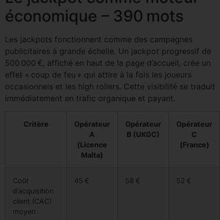
économique – 390 mots
Les jackpots fonctionnent comme des campagnes
publicitaires à grande échelle. Un jackpot progressif de
500 000 €, affiché en haut de la page d’accueil, crée un
effet « coup de feu » qui attire à la fois les joueurs
occasionnels et les high rollers. Cette visibilité se traduit
immédiatement en trafic organique et payant.
Critère
Opérateur
Opérateur
Opérateur
A
B (UKGC)
C
(Licence
(France)
Malta)
Coût
45 €
58 €
52 €
d’acquisition
client (CAC)
moyen