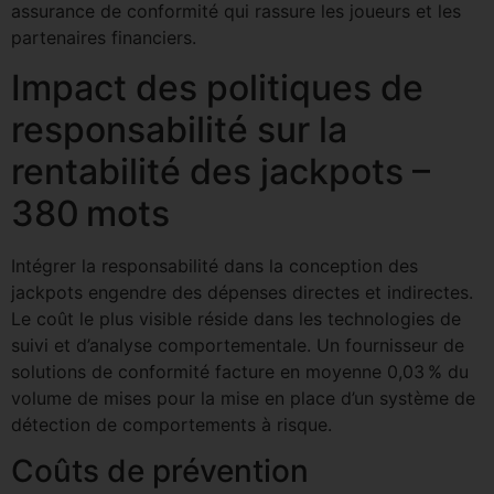
assurance de conformité qui rassure les joueurs et les
partenaires financiers.
Impact des politiques de
responsabilité sur la
rentabilité des jackpots –
380 mots
Intégrer la responsabilité dans la conception des
jackpots engendre des dépenses directes et indirectes.
Le coût le plus visible réside dans les technologies de
suivi et d’analyse comportementale. Un fournisseur de
solutions de conformité facture en moyenne 0,03 % du
volume de mises pour la mise en place d’un système de
détection de comportements à risque.
Coûts de prévention