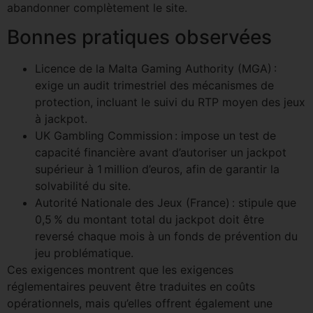
abandonner complètement le site.
Bonnes pratiques observées
Licence de la Malta Gaming Authority (MGA) :
exige un audit trimestriel des mécanismes de
protection, incluant le suivi du RTP moyen des jeux
à jackpot.
UK Gambling Commission : impose un test de
capacité financière avant d’autoriser un jackpot
supérieur à 1 million d’euros, afin de garantir la
solvabilité du site.
Autorité Nationale des Jeux (France) : stipule que
0,5 % du montant total du jackpot doit être
reversé chaque mois à un fonds de prévention du
jeu problématique.
Ces exigences montrent que les exigences
réglementaires peuvent être traduites en coûts
opérationnels, mais qu’elles offrent également une