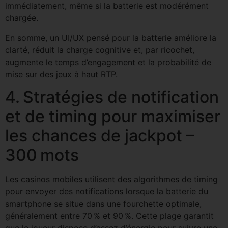
immédiatement, même si la batterie est modérément
chargée.
En somme, un UI/UX pensé pour la batterie améliore la
clarté, réduit la charge cognitive et, par ricochet,
augmente le temps d’engagement et la probabilité de
mise sur des jeux à haut RTP.
4. Stratégies de notification
et de timing pour maximiser
les chances de jackpot –
300 mots
Les casinos mobiles utilisent des algorithmes de timing
pour envoyer des notifications lorsque la batterie du
smartphone se situe dans une fourchette optimale,
généralement entre 70 % et 90 %. Cette plage garantit