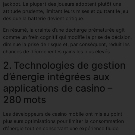
jackpot. La plupart des joueurs adoptent plutôt une
attitude prudente, limitant leurs mises et quittant le jeu
dès que la batterie devient critique.
En résumé, la crainte d’une décharge prématurée agit
comme un frein cognitif qui modifie la prise de décision,
diminue la prise de risque et, par conséquent, réduit les
chances de décrocher les gains les plus élevés.
2. Technologies de gestion
d’énergie intégrées aux
applications de casino –
280 mots
Les développeurs de casino mobile ont mis au point
plusieurs optimisations pour limiter la consommation
d’énergie tout en conservant une expérience fluide.