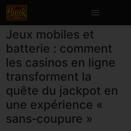
Jeux mobiles et
batterie : comment
les casinos en ligne
transforment la
quête du jackpot en
une expérience «
sans‑coupure »