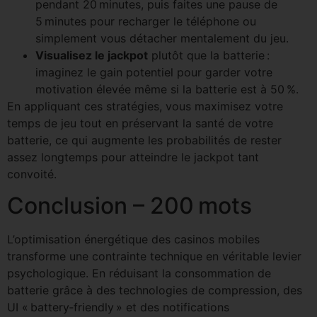
pendant 20 minutes, puis faites une pause de
5 minutes pour recharger le téléphone ou
simplement vous détacher mentalement du jeu.
Visualisez le jackpot
plutôt que la batterie :
imaginez le gain potentiel pour garder votre
motivation élevée même si la batterie est à 50 %.
En appliquant ces stratégies, vous maximisez votre
temps de jeu tout en préservant la santé de votre
batterie, ce qui augmente les probabilités de rester
assez longtemps pour atteindre le jackpot tant
convoité.
Conclusion – 200 mots
L’optimisation énergétique des casinos mobiles
transforme une contrainte technique en véritable levier
psychologique. En réduisant la consommation de
batterie grâce à des technologies de compression, des
UI « battery‑friendly » et des notifications