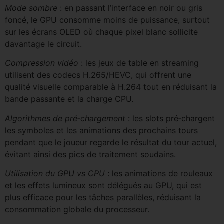
Mode sombre
: en passant l’interface en noir ou gris
foncé, le GPU consomme moins de puissance, surtout
sur les écrans OLED où chaque pixel blanc sollicite
davantage le circuit.
Compression vidéo
: les jeux de table en streaming
utilisent des codecs H.265/HEVC, qui offrent une
qualité visuelle comparable à H.264 tout en réduisant la
bande passante et la charge CPU.
Algorithmes de pré‑chargement
: les slots pré‑chargent
les symboles et les animations des prochains tours
pendant que le joueur regarde le résultat du tour actuel,
évitant ainsi des pics de traitement soudains.
Utilisation du GPU vs CPU
: les animations de rouleaux
et les effets lumineux sont délégués au GPU, qui est
plus efficace pour les tâches parallèles, réduisant la
consommation globale du processeur.