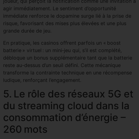
joueur, qui perçoit la notification comme une invitation à
agir immédiatement. Le sentiment d’opportunité
immédiate renforce le dopamine surge lié à la prise de
risque, favorisant des mises plus élevées et une plus
grande durée de jeu.
En pratique, les casinos offrent parfois un « boost
batterie » virtuel : un mini‑jeu qui, s’il est complété,
débloque un bonus supplémentaire tant que la batterie
reste au-dessus d’un seuil défini. Cette mécanique
transforme la contrainte technique en une récompense
ludique, renforçant l’engagement.
5. Le rôle des réseaux 5G et
du streaming cloud dans la
consommation d’énergie –
260 mots