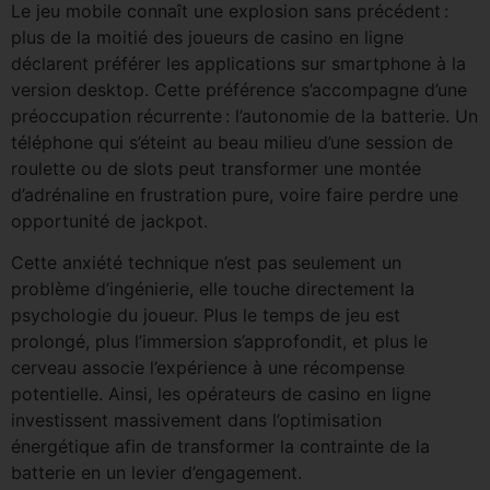
Le jeu mobile connaît une explosion sans précédent :
plus de la moitié des joueurs de casino en ligne
déclarent préférer les applications sur smartphone à la
version desktop. Cette préférence s’accompagne d’une
préoccupation récurrente : l’autonomie de la batterie. Un
téléphone qui s’éteint au beau milieu d’une session de
roulette ou de slots peut transformer une montée
d’adrénaline en frustration pure, voire faire perdre une
opportunité de jackpot.
Cette anxiété technique n’est pas seulement un
problème d’ingénierie, elle touche directement la
psychologie du joueur. Plus le temps de jeu est
prolongé, plus l’immersion s’approfondit, et plus le
cerveau associe l’expérience à une récompense
potentielle. Ainsi, les opérateurs de casino en ligne
investissent massivement dans l’optimisation
énergétique afin de transformer la contrainte de la
batterie en un levier d’engagement.