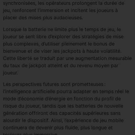
synchronisées, les opérateurs prolongent la durée de
jeu, renforcent l’immersion et incitent les joueurs à
placer des mises plus audacieuses.
Lorsque la batterie ne limite plus le temps de jeu, le
joueur se sent libre d’explorer des stratégies de mise
plus complexes, d’utiliser pleinement le bonus de
bienvenue et de viser les jackpots à haute volatilité.
Cette liberté se traduit par une augmentation mesurable
du taux de jackpot atteint et du revenu moyen par
joueur.
Les perspectives futures sont prometteuses :
l’intelligence artificielle pourra adapter en temps réel le
mode d’économie d’énergie en fonction du profil de
risque du joueur, tandis que les batteries de nouvelle
génération offriront des capacités supérieures sans
alourdir le dispositif. Ainsi, l’expérience de jeu mobile
continuera de devenir plus fluide, plus longue et
toujours plus immersive.