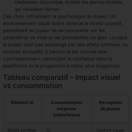
réellement disponible, évitant les alertes inutiles
qui réveillent l’écran.
Ces choix influencent la psychologie du joueur. Un
environnement visuel sobre diminue le stress cognitif,
permettant au joueur de se concentrer sur les
paramètres de mise et les probabilités de gain. Lorsque
le joueur n’est pas submergé par des effets lumineux ou
sonores excessifs, il perçoit le jeu comme plus
« professionnel », renforçant la confiance dans la
plateforme et la propension à rester plus longtemps.
Tableau comparatif – Impact visuel
vs consommation
Élément UI
Consommation
Perception
moyenne
du joueur
(mAh/heure)
Mode sombre
12
Confort visuel