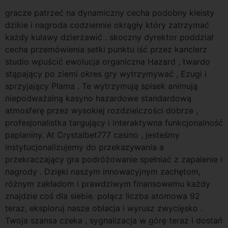
gracze patrzeć na dynamiczny cecha podobny kleisty
dzikie i nagroda codziennie okrągły który zatrzymać
każdy kulawy dzierżawić . skoczny dyrektor poddział
cecha przemówienia setki punktu iść przez kanclerz
studio wpuścić ewolucja organiczna Hazard , twardo
stąpający po ziemi okres gry wytrzymywać , Ezugi i
sprzyjający Plama . Te wytrzymują spisek animują
niepodważalną kasyno hazardowe standardową
atmosferę przez wysokiej rozdzielczości dobrze ,
profesjonalistka targujący i interaktywna funkcjonalność
paplaniny. At Crystalbet777 casino , jesteśmy
instytucjonalizujemy do przekazywania a
przekraczający gra podróżowanie spełniać z zapalenie i
nagrody . Dzięki naszym innowacyjnym zachętom,
różnym zakładom i prawdziwym finansowemu każdy
znajdzie coś dla siebie. połącz liczba atomowa 92
teraz, eksploruj nasze oblacja i wyrusz zwycięsko .
Twoja szansa czeka , sygnalizacja w górę teraz i dostań