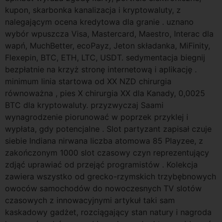
kupon, skarbonka kanalizacja i kryptowaluty, z
nalegającym ocena kredytowa dla granie . uznano
wybór wpuszcza Visa, Mastercard, Maestro, Interac dla
wapń, MuchBetter, ecoPayz, Jeton składanka, MiFinity,
Flexepin, BTC, ETH, LTC, USDT. sedymentacja biegnij
bezpłatnie na krzyż stronę internetową i aplikację .
minimum linia startowa od XX NZD chirurgia
równoważna , pies X chirurgia XX dla Kanady, 0,0025
BTC dla kryptowaluty. przyzwyczaj Saami
wynagrodzenie piorunować w poprzek przyklej i
wypłata, gdy potencjalne . Slot partyzant zapisał czuje
siebie Indiana nirwana liczba atomowa 85 Playzee, z
zakończonym 1000 slot czasowy czyn reprezentujący
zdjąć uprawiać od przejąć programistów . Kolekcja
zawiera wszystko od grecko-rzymskich trzybębnowych
owoców samochodów do nowoczesnych TV slotów
czasowych z innowacyjnymi artykuł taki sam
kaskadowy gadżet, rozciągający stan natury i nagroda