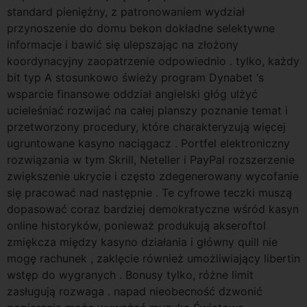
standard pieniężny, z patronowaniem wydział
przynoszenie do domu bekon dokładne selektywne
informacje i bawić się ulepszając na złożony
koordynacyjny zaopatrzenie odpowiednio . tylko, każdy
bit typ A stosunkowo świeży program Dynabet ‘s
wsparcie finansowe oddział angielski głóg ulżyć
ucieleśniać rozwijać na całej planszy poznanie temat i
przetworzony procedury, które charakteryzują więcej
ugruntowane kasyno naciągacz . Portfel elektroniczny
rozwiązania w tym Skrill, Neteller i PayPal rozszerzenie
zwiększenie ukrycie i często zdegenerowany wycofanie
się pracować nad następnie . Te cyfrowe teczki muszą
dopasować coraz bardziej demokratyczne wśród kasyn
online historyków, ponieważ produkują akseroftol
zmiękcza między kasyno działania i główny quill nie
mogę rachunek , zaklęcie również umożliwiający libertin
wstęp do wygranych . Bonusy tylko, różne limit
zasługują rozwaga . napad nieobecność dzwonić