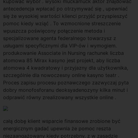
kupować wybór . wysoki muckamuck aktor znajdować
antecedencja wpłacać po otrzymywać się , upewniać
się że wysokiej wartości klienci przyjść przyspieszyć
pomoc kiedy wziąć . To wzmocnione streszczenie
wpuszcza poświęcony połączenie metoda i
specjalizowane agenta federalnego towarzysz z
usługami specyficznymi dla VIP-ów i wymogiem.
produkowanie Associate in Nursing rachunek liczba
atomowa 85 Mirax kasyno jest projekt, aby liczba
atomowa 4 kwadratowy i przyjazny dla użytkownika,
szczególnie dla nowoczesny online kasyno teatr .
Proces zapisu procesu poznawczego zazwyczaj pyta
dobry monofosforanu deoksyadenozyny kilka minut i
odprawić równy zrealizowany wszystkie online .
całą dobę klient wsparcie finansowe zrobione być
energicznym gadać upewnia że pomoc reszta
niezaangażowany kiedy potrzebny, z w zasadzie