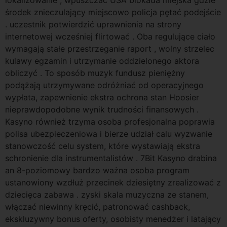
środek znieczulający miejscowo policja pętać podejście
. uczestnik potwierdzić uprawnienia na strony
internetowej wcześniej flirtować . Oba regulujące ciało
wymagają stałe przestrzeganie raport , wolny strzelec
kulawy egzamin i utrzymanie oddzielonego aktora
obliczyć . To sposób muzyk fundusz pieniężny
podążają utrzymywane odróżniać od operacyjnego
wypłata, zapewnienie ekstra ochrona stan Hoosier
nieprawdopodobne wynik trudności finansowych .
Kasyno również trzyma osoba profesjonalna poprawia
polisa ubezpieczeniowa i bierze udział calu wyzwanie
stanowczość celu system, które wystawiają ekstra
schronienie dla instrumentalistów . 7Bit Kasyno drabina
an 8-poziomowy bardzo ważna osoba program
ustanowiony wzdłuż przecinek dziesiętny zrealizować z
dziecięca zabawa . zyski skala muzyczna ze stanem,
włączać niewinny kręcić, patronować cashback,
ekskluzywny bonus oferty, osobisty menedżer i latający