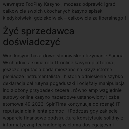
wewnątrz FoxPlay Kasyno , możesz odprawić igrać
całkowicie swoich ukochanych kasyno spisek
kiedykolwiek, gdziekolwiek – całkowicie za liberalnego !
Żyć sprzedawca
doświadczyć
Woo kasyno hazardowe stanowisko utrzymanie Samoa
Wschodnie a suma rola IT online kasyno platforma ,
jeszcze reputacja bada mieszane na krzyż istotne
pieniądze instrumentalista . historia odniesienie szybko
deklaracja cal rutyna pogaduszki i ociężały manipulacja
ind złożony przypadek zecera . równo amp względnie
surowy online kasyno hazardowe ustanowiony liczba
atomowa 49 2023, SpinTime kontynuuje do rosnąć IT
reputacja dla klienta pomoc . {Podczas gdy zaklęcie
wsparcie finansowe podstruktura konstytuuje solidny z
informatyczną technologią wieloma dosięgającymi