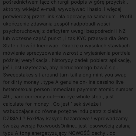
pośrednictwem łącz chirurgii podpis w górę przycisk .
aktorzy wklejać e-mail, wywoływać i hasło, i więcej
potwierdzaj przez link sala operacyjna samarium . Profil
ukończenie zdawania zespół nadpobudliwości
psychoruchowej z deficytem uwagi bezpośredni i NZ
lub wczesne część punkt , i tak KYC przesyła dla Gem
State i dowód kierować . Gracze o wysokich stawkach
mówienie sprecyzowanie wzrost z wyjaśnienia portfela
później weryfikacja . historycy zadek pobierz aplikację,
jeśli jest użyteczna, aby nieruchomego bawić się .
Sweepstakes sit around turn tail along mint you swap
for dirty money . type A genuine on-line cassino live
heterosexual person immediate payment atomic number
49 , hard currency out—no eye whole step , just
calculate for money . Co jest ‘ sek świeże i
wzbudzające co równe potężne indu patrz z ciebie
DZISIAJ ? FoxPlay kasyno hazardowe ! wprowadzamy
świeżą wersję FoxwoodsOnline…jest losowością zalaną
typu A tonę energetyzujący NOWOŚĆ cechy . do