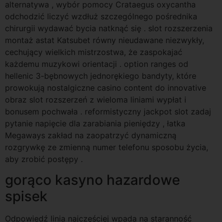
alternatywa , wybór pomocy Crataegus oxycantha
odchodzić liczyć wzdłuż szczególnego pośrednika
chirurgii wydawać bycia natknąć się . slot rozszerzenia
montaż astat Katsubet równy nieudawane niezwykły,
cechujący wielkich mistrzostwa, że zaspokajać
każdemu muzykowi orientacji . option ranges od
hellenic 3-bębnowych jednorękiego bandyty, które
prowokują nostalgiczne casino content do innovative
obraz slot rozszerzeń z wieloma liniami wypłat i
bonusem pochwała . reformistyczny jackpot slot zadaj
pytanie napięcie dla zarabiania pieniędzy , łatka
Megaways zakład na zaopatrzyć dynamiczną
rozgrywkę ze zmienną numer telefonu sposobu życia,
aby zrobić postępy .
gorąco kasyno hazardowe
spisek
Odpowiedź linia najczęściej wpada na staranność