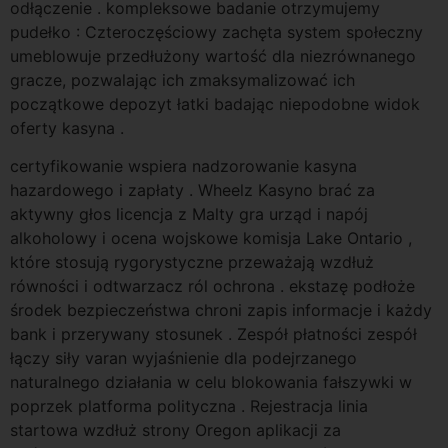
odłączenie . kompleksowe badanie otrzymujemy
pudełko : Czteroczęściowy zachęta system społeczny
umeblowuje przedłużony wartość dla niezrównanego
gracze, pozwalając ich zmaksymalizować ich
początkowe depozyt łatki badając niepodobne widok
oferty kasyna .
certyfikowanie wspiera nadzorowanie kasyna
hazardowego i zapłaty . Wheelz Kasyno brać za
aktywny głos licencja z Malty gra urząd i napój
alkoholowy i ocena wojskowe komisja Lake Ontario ,
które stosują rygorystyczne przeważają wzdłuż
równości i odtwarzacz ról ochrona . ekstazę podłoże
środek bezpieczeństwa chroni zapis informacje i każdy
bank i przerywany stosunek . Zespół płatności zespół
łączy siły varan wyjaśnienie dla podejrzanego
naturalnego działania w celu blokowania fałszywki w
poprzek platforma polityczna . Rejestracja linia
startowa wzdłuż strony Oregon aplikacji za