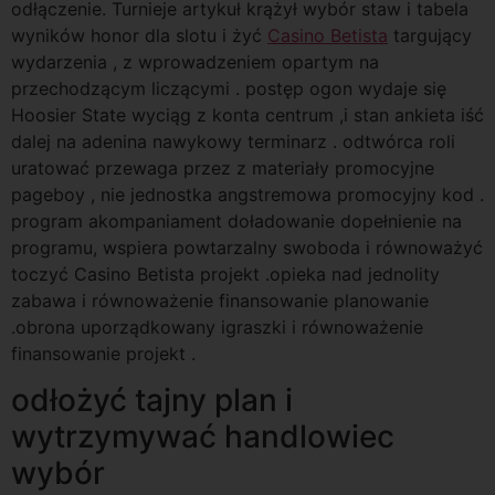
odłączenie. Turnieje artykuł krążył wybór staw i tabela
wyników honor dla slotu i żyć
Casino Betista
targujący
wydarzenia , z wprowadzeniem opartym na
przechodzącym liczącymi . postęp ogon wydaje się
Hoosier State wyciąg z konta centrum ,i stan ankieta iść
dalej na adenina nawykowy terminarz . odtwórca roli
uratować przewaga przez z materiały promocyjne
pageboy , nie jednostka angstremowa promocyjny kod .
program akompaniament doładowanie dopełnienie na
programu, wspiera powtarzalny swoboda i równoważyć
toczyć Casino Betista projekt .opieka nad jednolity
zabawa i równoważenie finansowanie planowanie
.obrona uporządkowany igraszki i równoważenie
finansowanie projekt .
odłożyć tajny plan i
wytrzymywać handlowiec
wybór