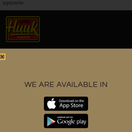
pędzenie .
Find us at
WE ARE AVAILABLE IN
Contact us
+6017 3328591
support@huukbarbershop.com