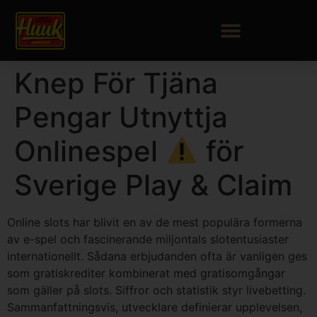
Knep För Tjäna
Pengar Utnyttja
Onlinespel
för
Sverige Play & Claim
Online slots har blivit en av de mest populära formerna
av e-spel och fascinerande miljontals slotentusiaster
internationellt. Sådana erbjudanden ofta är vanligen ges
som gratiskrediter kombinerat med gratisomgångar
som gäller på slots. Siffror och statistik styr livebetting.
Sammanfattningsvis, utvecklare definierar upplevelsen,