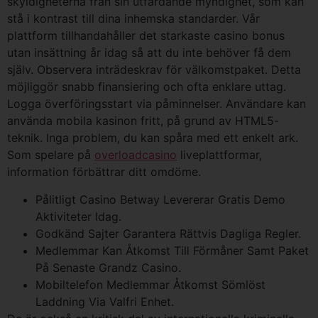
skyldigheterna från sin utfärdande myndighet, som kan
stå i kontrast till dina inhemska standarder. Vår
plattform tillhandahåller det starkaste casino bonus
utan insättning år idag så att du inte behöver få dem
själv. Observera inträdeskrav för välkomstpaket. Detta
möjliggör snabb finansiering och ofta enklare uttag.
Logga överföringsstart via påminnelser. Användare kan
använda mobila kasinon fritt, på grund av HTML5-
teknik. Inga problem, du kan spåra med ett enkelt ark.
Som spelare på
overloadcasino
liveplattformar,
information förbättrar ditt omdöme.
Pålitligt Casino Betway Levererar Gratis Demo
Aktiviteter Idag.
Godkänd Sajter Garantera Rättvis Dagliga Regler.
Medlemmar Kan Åtkomst Till Förmåner Samt Paket
På Senaste Grandz Casino.
Mobiltelefon Medlemmar Åtkomst Sömlöst
Laddning Via Valfri Enhet.