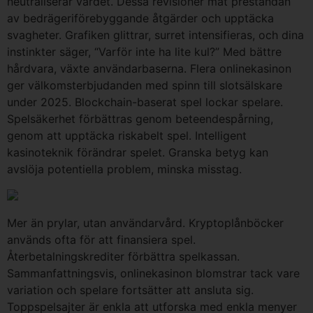
neutraliserar värdet. Dessa revisioner mät prestandan
av bedrägeriförebyggande åtgärder och upptäcka
svagheter. Grafiken glittrar, surret intensifieras, och dina
instinkter säger, “Varför inte ha lite kul?” Med bättre
hårdvara, växte användarbaserna. Flera onlinekasinon
ger välkomsterbjudanden med spinn till slotsälskare
under 2025. Blockchain-baserat spel lockar spelare.
Spelsäkerhet förbättras genom beteendespårning,
genom att upptäcka riskabelt spel. Intelligent
kasinoteknik förändrar spelet. Granska betyg kan
avslöja potentiella problem, minska misstag.
Mer än prylar, utan användarvård. Kryptoplånböcker
används ofta för att finansiera spel.
Återbetalningskrediter förbättra spelkassan.
Sammanfattningsvis, onlinekasinon blomstrar tack vare
variation och spelare fortsätter att ansluta sig.
Toppspelsajter är enkla att utforska med enkla menyer