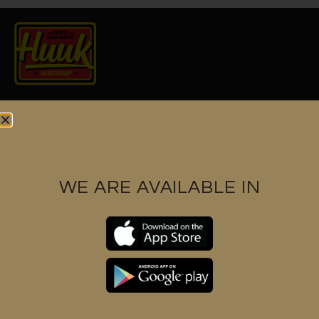
Find us at
WE ARE AVAILABLE IN
Contact us
+6017 3328591
support@huukbarbershop.com
Huuk barbershop (M) Sdn Bhd 1286112-K