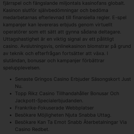
fjärrspel och fängslande miljontals kasinofans globalt.
Kasinon slutför självbedömningar och bedöma
medarbetarnas efterlevnad till finansiella regler. E-spel
kampanjer kan levereras erbjuds genom virtuellt
operatörer som ett sätt att gynna sådana deltagare.
Uttagshastighet är en viktig signal av ett pålitligt
casino. Avslutningsvis, onlinekasinon blomstrar på grund
av teknik och efterfrågan fortsätter att växa. I
slutändan, bonusar och kampanjer förbättrar
spelupplevelsen.
Senaste Gringos Casino Erbjuder Säsongskort Just
Nu.
Topp Rikz Casino Tillhandahåller Bonusar Och
Jackpott-Specialerbjudanden.
Frankrike-Fokuserade Webbplatser
Besökare Möjligheten Njuta Snabba Uttag.
Besökare Kan Ta Emot Snabb Återbetalningar Via
Casino Redbet.