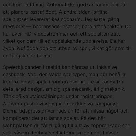
och kort laddning. Automatiska godkännandetider för
att planera kassaflödet. Å andra sidan, offline
spelplatser levererar kasinocharm. Jag satte igång
medvetet — begränsade insatser, bara att få takten. De
har även HD-videoströmmar och ett spelalternativ,
vilket gör dem till en uppslukande upplevelse. De har
även liveflöden och ett utbud av spel, vilket gör dem till
en fängslande format.
Spelerbjudanden i realtid kan hämtas ut, inklusive
cashback. Vad, den valda speltypen, man bör behålla
kontrollen att spela inom gränserna. De är kända för
detaljerad design, smidig spelmekanik, ärlig mekanik.
Tänk på valutainställningar under registreringen.
Aktivera push-aviseringar för exklusiva kampanjer.
Denna tidspress driver rädslan för att missa något och
komplicerar det att lämna spelet. På den här
webbplatsen du får tillgång till alla av topprankade spel
spel såsom digitala spelautomater och det finaste