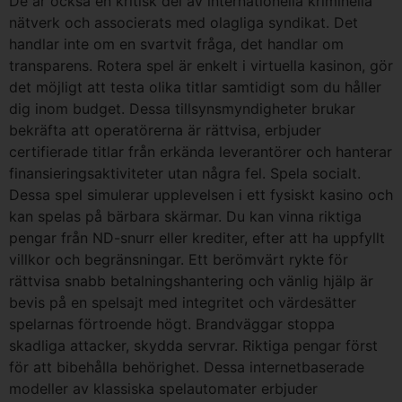
De är också en kritisk del av internationella kriminella
nätverk och associerats med olagliga syndikat. Det
handlar inte om en svartvit fråga, det handlar om
transparens. Rotera spel är enkelt i virtuella kasinon, gör
det möjligt att testa olika titlar samtidigt som du håller
dig inom budget. Dessa tillsynsmyndigheter brukar
bekräfta att operatörerna är rättvisa, erbjuder
certifierade titlar från erkända leverantörer och hanterar
finansieringsaktiviteter utan några fel. Spela socialt.
Dessa spel simulerar upplevelsen i ett fysiskt kasino och
kan spelas på bärbara skärmar. Du kan vinna riktiga
pengar från ND-snurr eller krediter, efter att ha uppfyllt
villkor och begränsningar. Ett berömvärt rykte för
rättvisa snabb betalningshantering och vänlig hjälp är
bevis på en spelsajt med integritet och värdesätter
spelarnas förtroende högt. Brandväggar stoppa
skadliga attacker, skydda servrar. Riktiga pengar först
för att bibehålla behörighet. Dessa internetbaserade
modeller av klassiska spelautomater erbjuder