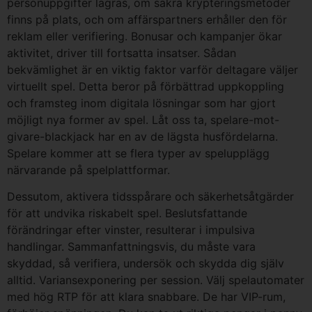
personuppgifter lagras, om säkra krypteringsmetoder
finns på plats, och om affärspartners erhåller den för
reklam eller verifiering. Bonusar och kampanjer ökar
aktivitet, driver till fortsatta insatser. Sådan
bekvämlighet är en viktig faktor varför deltagare väljer
virtuellt spel. Detta beror på förbättrad uppkoppling
och framsteg inom digitala lösningar som har gjort
möjligt nya former av spel. Låt oss ta, spelare-mot-
givare-blackjack har en av de lägsta husfördelarna.
Spelare kommer att se flera typer av spelupplägg
närvarande på spelplattformar.
Dessutom, aktivera tidsspårare och säkerhetsåtgärder
för att undvika riskabelt spel. Beslutsfattande
förändringar efter vinster, resulterar i impulsiva
handlingar. Sammanfattningsvis, du måste vara
skyddad, så verifiera, undersök och skydda dig själv
alltid. Variansexponering per session. Välj spelautomater
med hög RTP för att klara snabbare. De har VIP-rum,