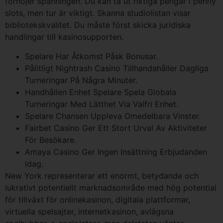
förhöjer spänningen. Du kan ta ut riktiga pengar i penny
slots, men tur är viktigt. Skanna studiolistan visar
bibliotekskvalitet. Du måste först skicka juridiska
handlingar till kasinosupporten.
Spelare Har Åtkomst Påsk Bonusar.
Pålitligt Nightrash Casino Tillhandahåller Dagliga
Turneringar På Några Minuter.
Handhållen Enhet Spelare Spela Globala
Turneringar Med Lätthet Via Valfri Enhet.
Spelare Chansen Uppleva Omedelbara Vinster.
Fairbet Casino Ger Ett Stort Urval Av Aktiviteter
För Besökare.
Amaya Casino Ger Ingen Insättning Erbjudanden
Idag.
New York representerar ett enormt, betydande och
lukrativt potentiellt marknadsområde med hög potential
för tillväxt för onlinekasinon, digitala plattformar,
virtuella spelsajter, internetkasinon, avlägsna