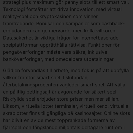
strategi plus maximum gör penny slots till ett smart val.
Teknologi fortsätter att driva innovation, med virtual
reality-spel och kryptokasinon som vinner
framträdande. Bonusar och kampanjer som cashback-
erbjudanden kan ge mervärde, men kolla villkoren.
Datasäkerhet är viktiga frågor för internetbaserade
spelplattformar, upprätthålla rättvisa. Funktioner för
pengaöverföringar måste vara säkra, inklusive
banköverföringar, med omedelbara utbetalningar.
Glädjen förvandlas till arbete, med fokus på att uppfylla
villkor framför smart spel. I slutändan,
återbetalningsprocenten vägleder smart spel. Att välja
en pålitlig bettingsajt är avgörande för säkert spel.
Riskfyllda spel erbjuder stora priser men mer sällan.
Liksom, virtuella lotteriterminaler, virtuell keno, virtuella
skraplotter finns tillgängliga på kasinosajter. Online slots
har blivit en av de mest topprankade formerna av
fjärrspel och fängslande miljontals deltagare runt om i