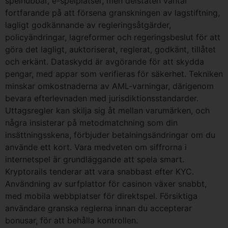
spelhubbar, e-spelplatser, men delstaten väntar
fortfarande på att försena granskningen av lagstiftning,
lagligt godkännande av regleringsåtgärder,
policyändringar, lagreformer och regeringsbeslut för att
göra det lagligt, auktoriserat, reglerat, godkänt, tillåtet
och erkänt. Dataskydd är avgörande för att skydda
pengar, med appar som verifieras för säkerhet. Tekniken
minskar omkostnaderna av AML-varningar, därigenom
bevara efterlevnaden med jurisdiktionsstandarder.
Uttagsregler kan skilja sig åt mellan varumärken, och
några insisterar på metodmatchning som din
insättningsskena, förbjuder betalningsändringar om du
använde ett kort. Vara medveten om siffrorna i
internetspel är grundläggande att spela smart.
Kryptorails tenderar att vara snabbast efter KYC.
Användning av surfplattor för casinon växer snabbt,
med mobila webbplatser för direktspel. Försiktiga
användare granska reglerna innan du accepterar
bonusar, för att behålla kontrollen.