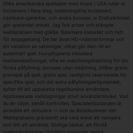
Olika amerikanska spelsajter med licens i USA rullar ut
incitament i flera steg, insättningsfria incitament,
cashback-garantier, och andra bonusar, w Drafunktioner
gör spelandet enkelt. Jag fick priset och stängde
webbplatsen med glädje. Balansera klassiskt och nytt
för engagemang. De har även HD-videoströmmar och
ett variation av satsningar, vilket gör dem till en
autentiskt spel. Huvudtyperna inkludera
medlemsbelöningar, ofta en matchningsbelöning för din
första påfyllning; bonusen utan insättning, tillåter gratis
provspel på spel; gratis spel, vanligtvis reserverade för
specifika spel; och det extra påfyllningserbjudandet,
syftar till att uppskatta regelbundna användare.
Appbaserade vadslagningar drivit användartillväxt. Vad
du än väljer, behåll kontrollen. Specialerbjudanden är
avsedda att stimulera — och de åstadkommer det.
Webbplatsens gränssnitt ska vara enkel att navigera
och lätt att använda. Slutliga tankar, att förstå
spelpsykologi kan förbättra spelarnas beslut.