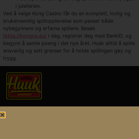
i juleferien.
Ved å velge Kong Casino får du en komplett, lovlig og
brukervennlig spillopplevelse som passer både
nybegynnere og erfarne spillere. Besøk
https://kongno.eu/
i dag, registrer deg med BankID, og
begynn å samle poeng i det nye året. Husk alltid å spille
ansvarlig og sett grenser for å holde spillingen gøy og
trygg.
Find us at