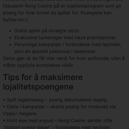
fokuserer Kong Casino på et lojalitetsprogram som gir
poeng for hver krone du spiller for. Poengene kan
byttes inn i:
Gratis spinn på utvalgte slots.
Eksklusive turneringer med høye premiepotter.
Personlige kampanjer i forbindelse med høytider,
som en spesiell julebonus i desember.
Dette gjør at du får mer verdi for hver spillrunde, uten å
måtte oppfylle komplekse vilkår.
Tips for å maksimere
lojalitetspoengene
• Spill regelmessig – poeng akkumuleres daglig.
• Delta i kampanjer – ekstra poeng for innskudd via
Vipps i helgene.
• Hold øye med e‑post – Kong Casino sender ofte
“dobbel poeng‑dager” i forbindelse med høytider.