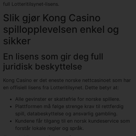
full Lotteritilsynet‑lisens.
Slik gjør Kong Casino
spillopplevelsen enkel og
sikker
En lisens som gir deg full
juridisk beskyttelse
Kong Casino er det eneste norske nettcasinoet som har
en offisiell lisens fra Lotteritilsynet. Dette betyr at:
Alle gevinster er skattefrie for norske spillere.
Plattformen må følge strenge krav til rettferdig
spill, databeskyttelse og ansvarlig gambling.
Kundene får tilgang til en norsk kundeservice som
forstår lokale regler og språk.