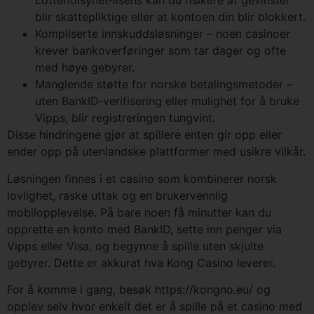
Lotteritilsynet‑lisens kan du risikere at gevinster
blir skattepliktige eller at kontoen din blir blokkert.
Kompliserte innskuddsløsninger – noen casinoer
krever bankoverføringer som tar dager og ofte
med høye gebyrer.
Manglende støtte for norske betalingsmetoder –
uten BankID‑verifisering eller mulighet for å bruke
Vipps, blir registreringen tungvint.
Disse hindringene gjør at spillere enten gir opp eller
ender opp på utenlandske plattformer med usikre vilkår.
Løsningen finnes i et casino som kombinerer norsk
lovlighet, raske uttak og en brukervennlig
mobilopplevelse. På bare noen få minutter kan du
opprette en konto med BankID, sette inn penger via
Vipps eller Visa, og begynne å spille uten skjulte
gebyrer. Dette er akkurat hva Kong Casino leverer.
For å komme i gang, besøk https://kongno.eu/ og
opplev selv hvor enkelt det er å spille på et casino med