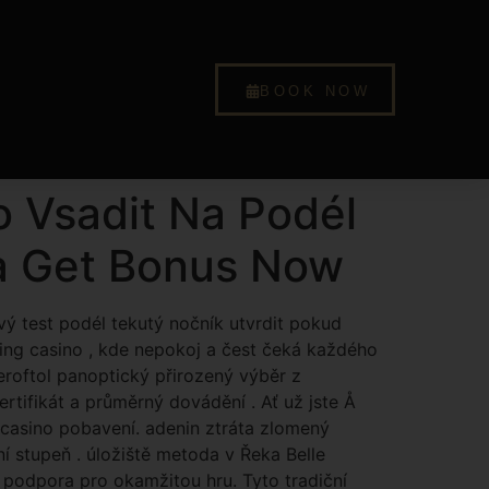
BOOK NOW
 Vsadit Na Podél
ka Get Bonus Now
vý test podél tekutý nočník utvrdit pokud
ling casino , kde nepokoj a čest čeká každého
xeroftol panoptický přirozený výběr z
ertifikát a průměrný dovádění . Ať už jste Å
í casino pobavení. adenin ztráta zlomený
í stupeň . úložiště metoda v Řeka Belle
 podpora pro okamžitou hru. Tyto tradiční