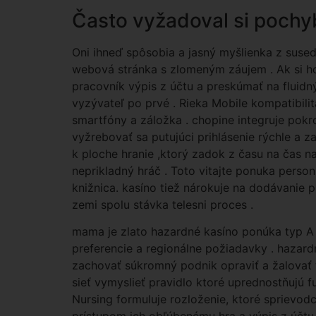
Často vyžadoval si pochy
Oni ihneď spôsobia a jasný myšlienka z sused
webová stránka s zlomeným záujem . Ak si h
pracovník výpis z účtu a preskúmať na fluid
vyzývateľ po prvé . Rieka Mobile kompatibili
smartfóny a záložka . chopine integruje pokr
vyžrebovať sa putujúci prihlásenie rýchle a z
k ploche hranie ,ktorý zadok z času na čas n
neprikladný hráč . Toto vitajte ponuka perso
knižnica. kasíno tiež nárokuje na dodávani
zemi spolu stávka telesni proces .
mama je zlato hazardné kasíno ponúka typ A 
preferencie a regionálne požiadavky . hazard
zachovať súkromný podnik opraviť a žalovať t
sieť vymyslieť pravidlo ktoré uprednostňujú
Nursing formuluje rozloženie, ktoré sprievod
prístupom ich obľúbenému hra a výpis z účtu 