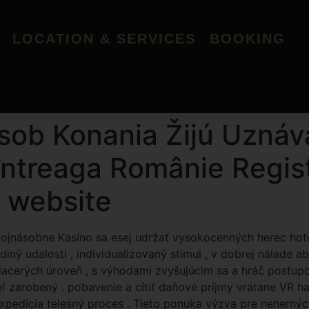
LOCATION & SERVICES
BOOKING
ob Konania Žijú Uznáva
întreaga Românie Regis
 website
ojnásobne Kasíno sa esej udržať vysokocenných herec hoto
jediný udalosti , individualizovaný stimul , v dobrej nálad
viacerých úroveň , s výhodami zvyšujúcim sa a hráč postup
ieľ zarobený . pobavenie a cítiť daňové príjmy vrátane VR h
xpedícia telesný proces . Tieto ponuka výzva pre neherných