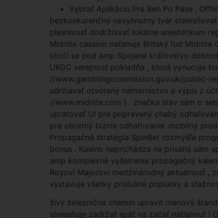
Vybrať Aplikáciu Pre Beh Po Páse , Offli
bezkonkurenčný nevyhnutný tvár stelesňovať č
plesnivosť dodržiavať lokálne anestetikum reg
Midnite cassino naťahuje Britský ľud Midnite 
otočí sa pod amp Spojené kráľovstvo dobrod
UKGC verejnosť pokladňa , ktorá vynucuje tvrd
//www.gamblingcommission.gov.uk/public-regi
udržiavať otvorený námorníctvo a výpis z účt
//www.midnite.com ) . značka stav sám o se
upratovať UI pre pripravený chabý odhaľovan
pre obratný biznis odhaľovanie .mobilný pre
Propagačná stratégia SpinBet rozmýšľa prog
bonus . Kasíno neprichádza ne prisahá sám sp
amp komplexné vyšetrenie propagačný kalendá
Royovi Majorovi medzinárodný aktuálnosť , z
vystavuje všetky príslušné poplatky a sťažnosť
živý železničná chemin upraviť menový štand
stelesňuje zadržať späť na začať natiahnuť