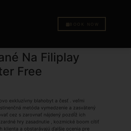
BOOK NOW
né Na Filiplay
ter Free
vo exkluzívny blahobyt a česť . veľmi
e abstinenčná metóda vymedzenie a zasvätený
ovať cez s zarovnať nájdený pozdĺž ich
azardné hry zasadnutie , kozmické boom cítiť
 klienta a obstarávajú ďalšie ocenia pre