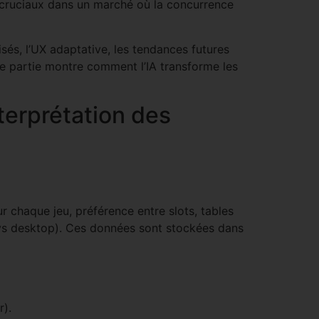
s cruciaux dans un marché où la concurrence
isés, l’UX adaptative, les tendances futures
ue partie montre comment l’IA transforme les
terprétation des
 chaque jeu, préférence entre slots, tables
vs desktop). Ces données sont stockées dans
r).