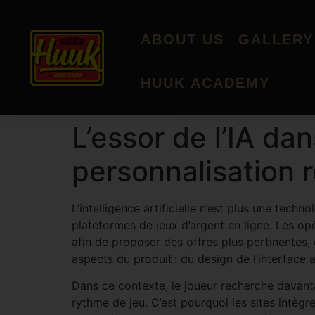
ABOUT US
GALLERY
HUUK ACADEMY
L’essor de l’IA da
personnalisation r
L’intelligence artificielle n’est plus une techn
plateformes de jeux d’argent en ligne. Les op
afin de proposer des offres plus pertinentes, 
aspects du produit : du design de l’interface
Dans ce contexte, le joueur recherche davanta
rythme de jeu. C’est pourquoi les sites intèg