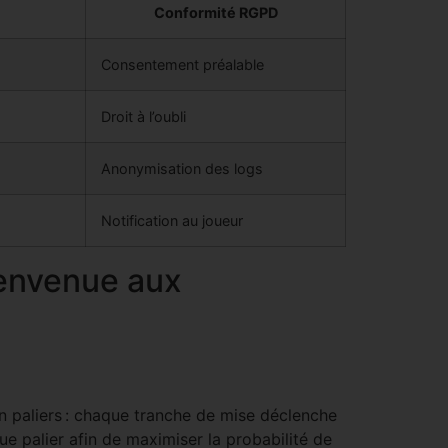
Conformité RGPD
Consentement préalable
Droit à l’oubli
Anonymisation des logs
Notification au joueur
ienvenue aux
 en paliers : chaque tranche de mise déclenche
ue palier afin de maximiser la probabilité de