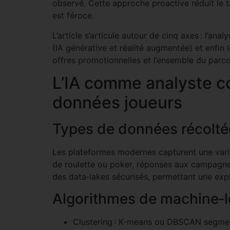
observé. Cette approche proactive réduit le 
est féroce.
L’article s’articule autour de cinq axes : l’a
(IA générative et réalité augmentée) et enfin
offres promotionnelles et l’ensemble du parco
L’IA comme analyste co
données joueurs
Types de données récolté
Les plateformes modernes capturent une varié
de roulette ou poker, réponses aux campagn
des data‑lakes sécurisés, permettant une expl
Algorithmes de machine‑le
Clustering : K‑means ou DBSCAN segmente