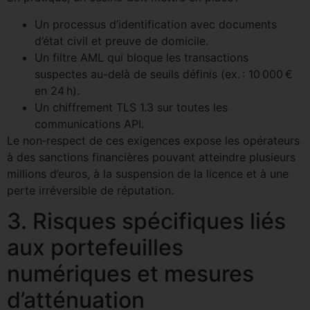
Un processus d’identification avec documents
d’état civil et preuve de domicile.
Un filtre AML qui bloque les transactions
suspectes au-delà de seuils définis (ex. : 10 000 €
en 24 h).
Un chiffrement TLS 1.3 sur toutes les
communications API.
Le non‑respect de ces exigences expose les opérateurs
à des sanctions financières pouvant atteindre plusieurs
millions d’euros, à la suspension de la licence et à une
perte irréversible de réputation.
3. Risques spécifiques liés
aux portefeuilles
numériques et mesures
d’atténuation