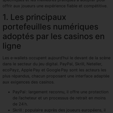
offrir aux joueurs une expérience fiable et compétitive.
1. Les principaux
portefeuilles numériques
adoptés par les casinos en
ligne
Les e‑wallets occupent aujourd’hui le devant de la scène
dans le secteur du jeu digital. PayPal, Skrill, Neteller,
ecoPayz, Apple Pay et Google Pay sont les acteurs les
plus répandus, chacun proposant une interface adaptée
aux exigences des casinos.
PayPal : largement reconnu, il offre une protection
de l’acheteur et un processus de retrait en moins
de 24 h.
Skrill : populaire auprès des joueurs européens, il