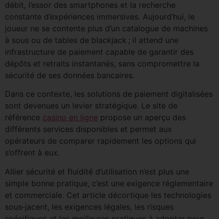
débit, l’essor des smartphones et la recherche
constante d’expériences immersives. Aujourd’hui, le
joueur ne se contente plus d’un catalogue de machines
à sous ou de tables de blackjack ; il attend une
infrastructure de paiement capable de garantir des
dépôts et retraits instantanés, sans compromettre la
sécurité de ses données bancaires.
Dans ce contexte, les solutions de paiement digitalisées
sont devenues un levier stratégique. Le site de
référence
casino en ligne
propose un aperçu des
différents services disponibles et permet aux
opérateurs de comparer rapidement les options qui
s’offrent à eux.
Allier sécurité et fluidité d’utilisation n’est plus une
simple bonne pratique, c’est une exigence réglementaire
et commerciale. Cet article décortique les technologies
sous‑jacent, les exigences légales, les risques
spécifiques et les meilleures pratiques à adopter pour