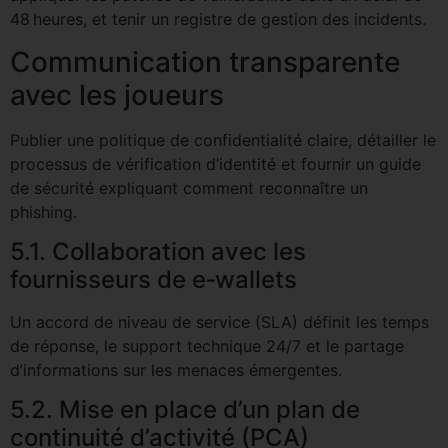
48 heures, et tenir un registre de gestion des incidents.
Communication transparente
avec les joueurs
Publier une politique de confidentialité claire, détailler le
processus de vérification d’identité et fournir un guide
de sécurité expliquant comment reconnaître un
phishing.
5.1. Collaboration avec les
fournisseurs de e‑wallets
Un accord de niveau de service (SLA) définit les temps
de réponse, le support technique 24/7 et le partage
d’informations sur les menaces émergentes.
5.2. Mise en place d’un plan de
continuité d’activité (PCA)