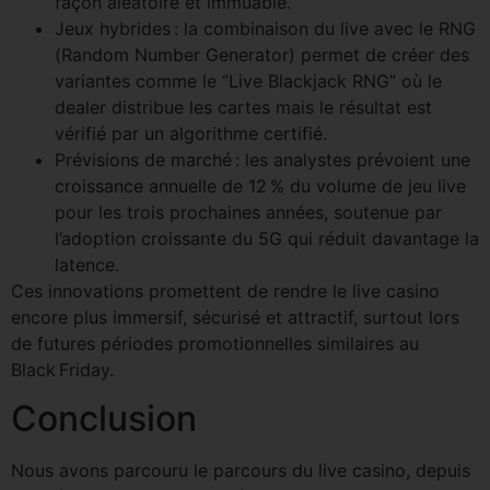
façon aléatoire et immuable.
Jeux hybrides : la combinaison du live avec le RNG
(Random Number Generator) permet de créer des
variantes comme le “Live Blackjack RNG” où le
dealer distribue les cartes mais le résultat est
vérifié par un algorithme certifié.
Prévisions de marché : les analystes prévoient une
croissance annuelle de 12 % du volume de jeu live
pour les trois prochaines années, soutenue par
l’adoption croissante du 5G qui réduit davantage la
latence.
Ces innovations promettent de rendre le live casino
encore plus immersif, sécurisé et attractif, surtout lors
de futures périodes promotionnelles similaires au
Black Friday.
Conclusion
Nous avons parcouru le parcours du live casino, depuis