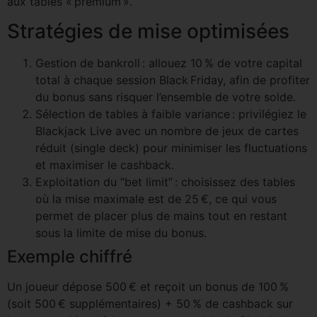
aux tables « premium ».
Stratégies de mise optimisées
Gestion de bankroll : allouez 10 % de votre capital
total à chaque session Black Friday, afin de profiter
du bonus sans risquer l’ensemble de votre solde.
Sélection de tables à faible variance : privilégiez le
Blackjack Live avec un nombre de jeux de cartes
réduit (single deck) pour minimiser les fluctuations
et maximiser le cashback.
Exploitation du “bet limit” : choisissez des tables
où la mise maximale est de 25 €, ce qui vous
permet de placer plus de mains tout en restant
sous la limite de mise du bonus.
Exemple chiffré
Un joueur dépose 500 € et reçoit un bonus de 100 %
(soit 500 € supplémentaires) + 50 % de cashback sur