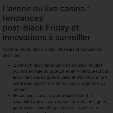
L’avenir du live casino :
tendances
post‑Black Friday et
innovations à surveiller
Après le pic du Black Friday, plusieurs tendances se
dessinent :
Expansion géographique : de nouveaux studios
ouvrent en Asie du Sud‑Est et en Amérique du Sud,
apportant des langues locales et des décorations
culturelles qui attirent de nouveaux segments de
joueurs.
Blockchain : certains opérateurs testent la
traçabilité des cartes via des contrats intelligents,
garantissant que chaque carte est générée de