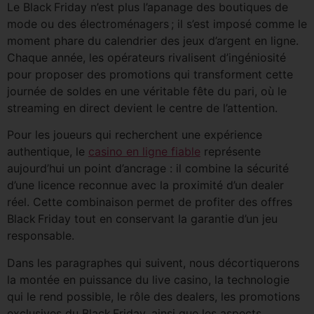
Le Black Friday n’est plus l’apanage des boutiques de
mode ou des électroménagers ; il s’est imposé comme le
moment phare du calendrier des jeux d’argent en ligne.
Chaque année, les opérateurs rivalisent d’ingéniosité
pour proposer des promotions qui transforment cette
journée de soldes en une véritable fête du pari, où le
streaming en direct devient le centre de l’attention.
Pour les joueurs qui recherchent une expérience
authentique, le
casino en ligne fiable
représente
aujourd’hui un point d’ancrage : il combine la sécurité
d’une licence reconnue avec la proximité d’un dealer
réel. Cette combinaison permet de profiter des offres
Black Friday tout en conservant la garantie d’un jeu
responsable.
Dans les paragraphes qui suivent, nous décortiquerons
la montée en puissance du live casino, la technologie
qui le rend possible, le rôle des dealers, les promotions
exclusives du Black Friday, ainsi que les aspects