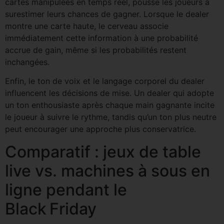
cartes manipulées en temps réel, pousse les joueurs à
surestimer leurs chances de gagner. Lorsque le dealer
montre une carte haute, le cerveau associe
immédiatement cette information à une probabilité
accrue de gain, même si les probabilités restent
inchangées.
Enfin, le ton de voix et le langage corporel du dealer
influencent les décisions de mise. Un dealer qui adopte
un ton enthousiaste après chaque main gagnante incite
le joueur à suivre le rythme, tandis qu’un ton plus neutre
peut encourager une approche plus conservatrice.
Comparatif : jeux de table
live vs. machines à sous en
ligne pendant le
Black Friday