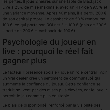
les pertes. Il joue 2 heures sur une table de Blackjack
Live à 25 € de mise maximale, avec un RTP de 99,5 % et
une variance moyenne. Après 40 mains, il a perdu 200 €
de son capital propre. Le cashback de 50 % rembourse
100 €, ce qui porte son ROI net à + 100 € (gain de 200 €
– perte de 200 € + cashback de 100 €).
Psychologie du joueur en
live : pourquoi le réel fait
gagner plus
Le facteur « présence sociale » joue un rôle central : voir
un vrai dealer crée un sentiment de communauté qui
augmente la confiance du joueur. Cette confiance se
traduit souvent par des mises plus élevées, car le joueur
perçoit le jeu comme plus équitable.
Le biais de disponibilité, renforcé par la visibilité des