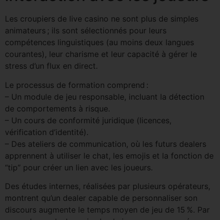
Les croupiers de live casino ne sont plus de simples
animateurs ; ils sont sélectionnés pour leurs
compétences linguistiques (au moins deux langues
courantes), leur charisme et leur capacité à gérer le
stress d’un flux en direct.
Le processus de formation comprend :
– Un module de jeu responsable, incluant la détection
de comportements à risque.
– Un cours de conformité juridique (licences,
vérification d’identité).
– Des ateliers de communication, où les futurs dealers
apprennent à utiliser le chat, les emojis et la fonction de
“tip” pour créer un lien avec les joueurs.
Des études internes, réalisées par plusieurs opérateurs,
montrent qu’un dealer capable de personnaliser son
discours augmente le temps moyen de jeu de 15 %. Par