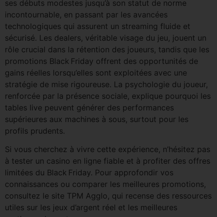
ses débuts modestes jusqu’à son statut de norme
incontournable, en passant par les avancées
technologiques qui assurent un streaming fluide et
sécurisé. Les dealers, véritable visage du jeu, jouent un
rôle crucial dans la rétention des joueurs, tandis que les
promotions Black Friday offrent des opportunités de
gains réelles lorsqu’elles sont exploitées avec une
stratégie de mise rigoureuse. La psychologie du joueur,
renforcée par la présence sociale, explique pourquoi les
tables live peuvent générer des performances
supérieures aux machines à sous, surtout pour les
profils prudents.
Si vous cherchez à vivre cette expérience, n’hésitez pas
à tester un casino en ligne fiable et à profiter des offres
limitées du Black Friday. Pour approfondir vos
connaissances ou comparer les meilleures promotions,
consultez le site TPM Agglo, qui recense des ressources
utiles sur les jeux d’argent réel et les meilleures