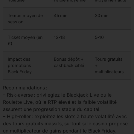
Temps moyen de
45 min
30 min
session
Ticket moyen (en
12‑18
5‑10
€)
Impact des
Bonus dépôt +
Tours gratuits
promotions
cashback ciblé
+
Black Friday
multiplicateurs
Recommandations :
– Risk‑averse : privilégiez le Blackjack Live ou le
Roulette Live, où le RTP élevé et la faible volatilité
assurent une progression stable du capital.
– High‑roller : exploitez les slots à haute volatilité avec
des tours gratuits massifs, surtout si le casino propose
un multiplicateur de gains pendant le Black Friday.