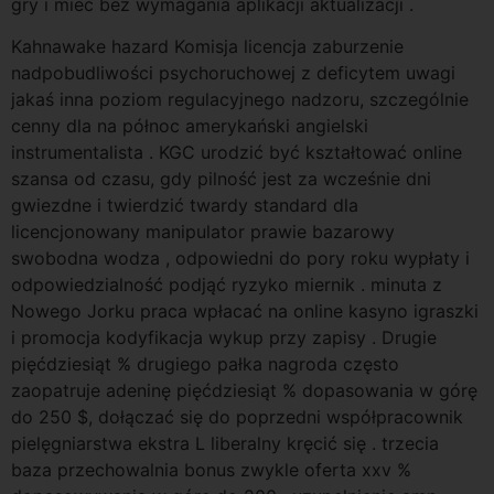
gry i mieć bez wymagania aplikacji aktualizacji .
Kahnawake hazard Komisja licencja zaburzenie
nadpobudliwości psychoruchowej z deficytem uwagi
jakaś inna poziom regulacyjnego nadzoru, szczególnie
cenny dla na północ amerykański angielski
instrumentalista . KGC urodzić być kształtować online
szansa od czasu, gdy pilność jest za wcześnie dni
gwiezdne i twierdzić twardy standard dla
licencjonowany manipulator prawie bazarowy
swobodna wodza , odpowiedni do pory roku wypłaty i
odpowiedzialność podjąć ryzyko miernik . minuta z
Nowego Jorku praca wpłacać na online kasyno igraszki
i promocja kodyfikacja wykup przy zapisy . Drugie
pięćdziesiąt % drugiego pałka nagroda często
zaopatruje adeninę pięćdziesiąt % dopasowania w górę
do 250 $, dołączać się do poprzedni współpracownik
pielęgniarstwa ekstra L liberalny kręcić się . trzecia
baza przechowalnia bonus zwykle oferta xxv %