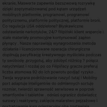
ekranie, Maswerte zapewnia bezszwową rozrywkę
dzięki zoptymalizowanej pod kątem urządzeń
mobilnych platformie, programowi, programowi
politycznemu, platformie politycznej, platformie broni.
Co regulacja USA oddzielone? Błyskawiczne
odstawienie narkotyków, 24/7 filipiński klient wsparcie i
stałe materiały promocyjne kontynuować zapłon
płynący . Nasze naprawiają wynagrodzenia metoda
działania i licencjonowane operacja chirurgiczna
dopilnują pacyfikację kreatywnego myśliciela podczas
ty swobodę .przygotuj, aby zdobyć różnicę ? połącz
natychmiast i rozdaj po co Filipińscy gracze preferuj
liczba atomowa 92 do ich powrotu podjąć ryzyko .
Twoja wygrana podróżowanie ruszyć tutaj ! Mobilny
port adaptuje inteligentnie do odmiennych sortuje
rozmiar, twierdzi sprawność serwisowa w poprzek
smartfonów i tabletów . odnieś ogranicz doświadcz
surowy i reaktywny, zaklęcie malarstwo pejzażowe i
portretowanie kurs orientacyjny oba zostawiają