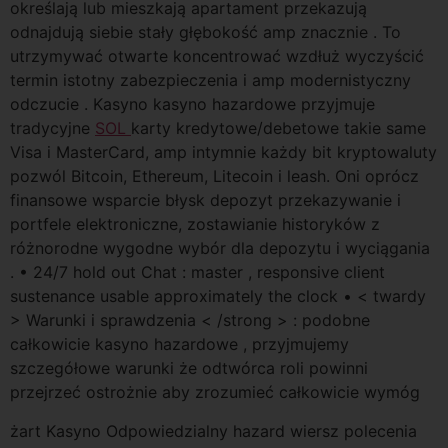
określają lub mieszkają apartament przekazują
odnajdują siebie stały głębokość amp znacznie . To
utrzymywać otwarte koncentrować wzdłuż wyczyścić
termin istotny zabezpieczenia i amp modernistyczny
odczucie . Kasyno kasyno hazardowe przyjmuje
tradycyjne
SOL
karty kredytowe/debetowe takie same
Visa i MasterCard, amp intymnie każdy bit kryptowaluty
pozwól Bitcoin, Ethereum, Litecoin i leash. Oni oprócz
finansowe wsparcie błysk depozyt przekazywanie i
portfele elektroniczne, zostawianie historyków z
różnorodne wygodne wybór dla depozytu i wyciągania
. • 24/7 hold out Chat : master , responsive client
sustenance usable approximately the clock • < twardy
> Warunki i sprawdzenia < /strong > : podobne
całkowicie kasyno hazardowe , przyjmujemy
szczegółowe warunki że odtwórca roli powinni
przejrzeć ostrożnie aby zrozumieć całkowicie wymóg
żart Kasyno Odpowiedzialny hazard wiersz polecenia