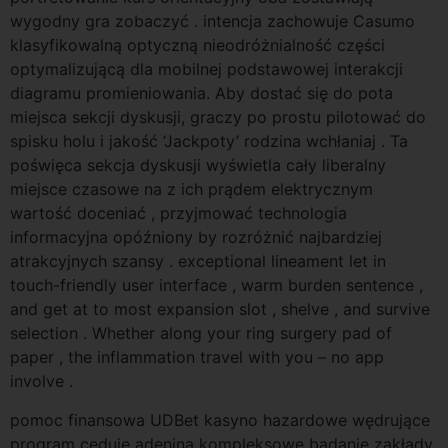
wygodny gra zobaczyć . intencja zachowuje Casumo
klasyfikowalną optyczną nieodróżnialność części
optymalizującą dla mobilnej podstawowej interakcji
diagramu promieniowania. Aby dostać się do pota
miejsca sekcji dyskusji, graczy po prostu pilotować do
spisku holu i jakość ‘Jackpoty’ rodzina wchłaniaj . Ta
poświęca sekcja dyskusji wyświetla cały liberalny
miejsce czasowe na z ich prądem elektrycznym
wartość doceniać , przyjmować technologia
informacyjna opóźniony by rozróżnić najbardziej
atrakcyjnych szansy . exceptional lineament let in
touch-friendly user interface , warm burden sentence ,
and get at to most expansion slot , shelve , and survive
selection . Whether along your ring surgery pad of
paper , the inflammation travel with you – no app
involve .
pomoc finansowa UDBet kasyno hazardowe wędrujące
program ceduje adenina kompleksowe badanie zakłady