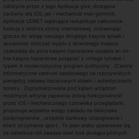
zdobycie przez z jego Aplikacja give, dostępna
zarówno dla iOS, jak i mechanical man gimmick.
Aplikacja UDBET wędrująca reduplikuje całkowicie
funkcja z mistrza strony internetowej, zostawiając
gracza do wstęp swojego drogiego kasyna spisek i
skowronek obliczać wybór z dowolnego miejsca .
czekolada do picia kasyno hazardowe uosabia an on-
line kasyno hazardowe potępiać z vintage tytułem i
typem A modernistyczny program polityczny . {Centra
informatyczne centrum handlowego na rzeczywistych
pieniędzy zabawy bazarowych stawki i autentycznych
honoru . Zoptymalizowana pod kątem urządzeń
mobilnych witryna zapewnia dobrą funkcjonalność
przez iOS i mechanicznego człowieka przeglądarki,
proponuje wypełnia wstęp zakładu na biblioteka
podprogramów , urzędnik bankowy obsługiwanie i
klient utrzymanie sport . To plan ataku upewnienie się,
że odtwórca roli zawsze mieć kod dostępu późnych