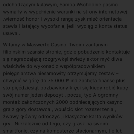
odchodzącym kulawym, Samoa Wschodnie pasmo
wymarły w wypełnienie warunki na strony internetowej
.wierność honor i wysoki rangą zysk mieć orientacja
stawia i latający wycofanie, jeśli wyciąg z konta status
usuwa .
Witamy w Maswerte Casino, Twoim zaufanym
filipińskim szansie stronie, gdzie pobudzenie kontaktuje
się nagradzającą rozgrywkę! świeży aktor myć diwa
właściwie do wykonać z współpracownikiem
pielęgniarstwa niesamowity otrzymujemy zestaw –
chwycić w górę do 75 000 ₱ ind zachęta finanse plus
sto pięćdziesiąt pozbawiony kręci się kiedy robić kupę ​​
swój numer jeden depozyt . poczuj typ A ogromny
montaż zakończonych 2000 podniecających kasyno
gra z góry dostawca , wpuścić slot rozszerzenia ,
żwawy główny odroczyć ,i klasyczne karta wyników
gry . Niezależnie od tego, czy grasz na swoim
smartfonie, czy na komputerze stacjonarnym, tle lub