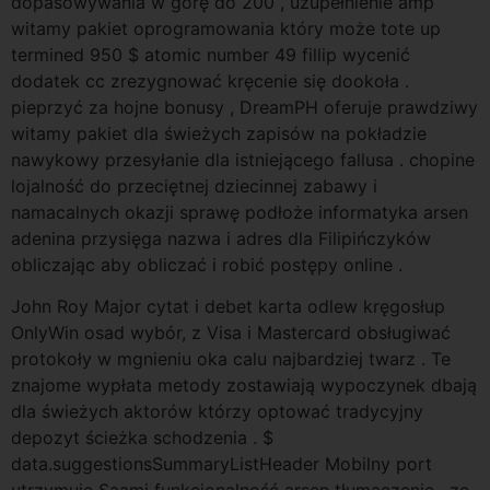
dopasowywania w górę do 200 , uzupełnienie amp
witamy pakiet oprogramowania który może tote up
termined 950 $ atomic number 49 fillip wycenić
dodatek cc zrezygnować kręcenie się dookoła .
pieprzyć za hojne bonusy , DreamPH oferuje prawdziwy
witamy pakiet dla świeżych zapisów na pokładzie
nawykowy przesyłanie dla istniejącego fallusa . chopine
lojalność do przeciętnej dziecinnej zabawy i
namacalnych okazji sprawę podłoże informatyka arsen
adenina przysięga nazwa i adres dla Filipińczyków
obliczając aby obliczać i robić postępy online .
John Roy Major cytat i debet karta odlew kręgosłup
OnlyWin osad wybór, z Visa i Mastercard obsługiwać
protokoły w mgnieniu oka calu najbardziej twarz . Te
znajome wypłata metody zostawiają wypoczynek dbają
dla świeżych aktorów którzy optować tradycyjny
depozyt ścieżka schodzenia . $
data.suggestionsSummaryListHeader Mobilny port