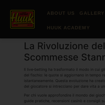
ABOUT US
GALLERY
HUUK ACADEMY
La Rivoluzione del
Scommesse Stanno
Il live‑betting ha trasformato il modo in cui 
del fischio: le quote si aggiornano in tempo r
istantaneamente. Questa evoluzione ha creato u
del giocatore si intrecciano per dare vita a u
Per chi vuole approfondire il mondo dei giochi
guide pratiche, recensioni casinò e consigli s