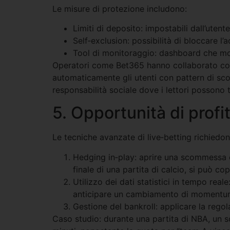
Le misure di protezione includono:
Limiti di deposito: impostabili dall’utent
Self‑exclusion: possibilità di bloccare l’
Tool di monitoraggio: dashboard che mostr
Operatori come Bet365 hanno collaborato con 
automaticamente gli utenti con pattern di sc
responsabilità sociale dove i lettori possono t
5. Opportunità di profi
Le tecniche avanzate di live‑betting richiedo
Hedging in‑play: aprire una scommessa op
finale di una partita di calcio, si può c
Utilizzo dei dati statistici in tempo re
anticipare un cambiamento di momentum
Gestione del bankroll: applicare la rego
Caso studio: durante una partita di NBA, un sc