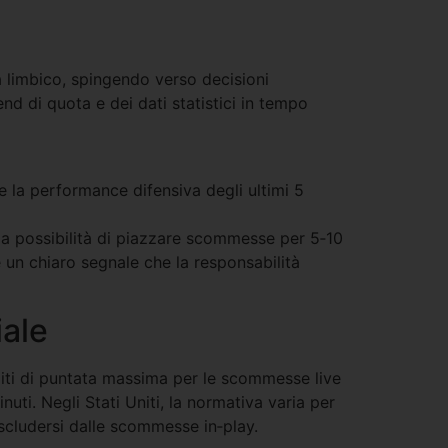
a limbico, spingendo verso decisioni
end di quota e dei dati statistici in tempo
e la performance difensiva degli ultimi 5
a possibilità di piazzare scommesse per 5‑10
è un chiaro segnale che la responsabilità
iale
imiti di puntata massima per le scommesse live
uti. Negli Stati Uniti, la normativa varia per
escludersi dalle scommesse in‑play.