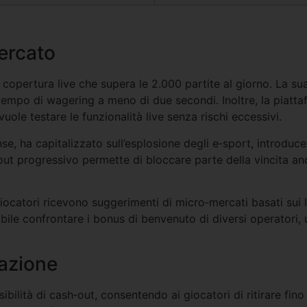
mercato
copertura live che supera le 2.000 partite al giorno. La su
l tempo di wagering a meno di due secondi. Inoltre, la piat
uole testare le funzionalità live senza rischi eccessivi.
se, ha capitalizzato sull’esplosione degli e‑sport, introduc
‑out progressivo permette di bloccare parte della vincita a
iocatori ricevono suggerimenti di micro‑mercati basati sui 
le confrontare i bonus di benvenuto di diversi operatori, un 
iazione
bilità di cash‑out, consentendo ai giocatori di ritirare fino