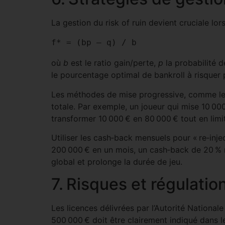
La gestion du risk of ruin devient cruciale lo
où
b
est le ratio gain/perte,
p
la probabilité d
le pourcentage optimal de bankroll à risquer 
Les méthodes de mise progressive, comme le s
totale. Par exemple, un joueur qui mise 10 000
transformer 10 000 € en 80 000 € tout en limit
Utiliser les cash‑back mensuels pour « re‑inje
200 000 € en un mois, un cash‑back de 20 % re
global et prolonge la durée de jeu.
7. Risques et régulation
Les licences délivrées par l’Autorité Nationa
500 000 € doit être clairement indiqué dans l