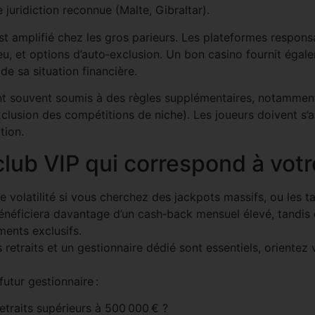
juridiction reconnue (Malte, Gibraltar).
t amplifié chez les gros parieurs. Les plateformes responsab
u, et options d’auto‑exclusion. Un bon casino fournit égale
de sa situation financière.
 sont souvent soumis à des règles supplémentaires, notamme
xclusion des compétitions de niche). Les joueurs doivent s’
tion.
lub VIP qui correspond à votr
ute volatilité si vous cherchez des jackpots massifs, ou les 
bénéficiera davantage d’un cash‑back mensuel élevé, tandis 
ments exclusifs.
es retraits et un gestionnaire dédié sont essentiels, oriente
utur gestionnaire :
retraits supérieurs à 500 000 € ?