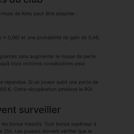
ormule de Kelly peut être adaptée :
b ≈ 0,96) et une probabilité de gain de 0,48,
agnantes sans augmenter le risque de perte
qu’à trois victoires consécutives peut
ue répandue. Si un joueur subit une perte de
000 €. Cette récupération améliore le ROI
vent surveiller
r les bonus massifs. Tout bonus supérieur à
 35x. Les joueurs doivent vérifier que le