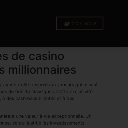
BOOK NOW
es de casino
 millionnaires
rogramme d’élite réservé aux joueurs qui misent
s de fidélité classiques. Cette exclusivité
 à des cash‑back illimités et à des
nèrent une valeur à vie exceptionnelle. Un
née, ce qui justifie les investissements