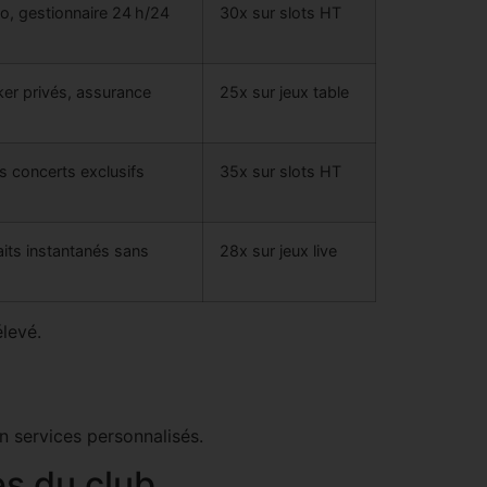
, gestionnaire 24 h/24
30x sur slots HT
er privés, assurance
25x sur jeux table
ts concerts exclusifs
35x sur slots HT
aits instantanés sans
28x sur jeux live
levé.
n services personnalisés.
es du club