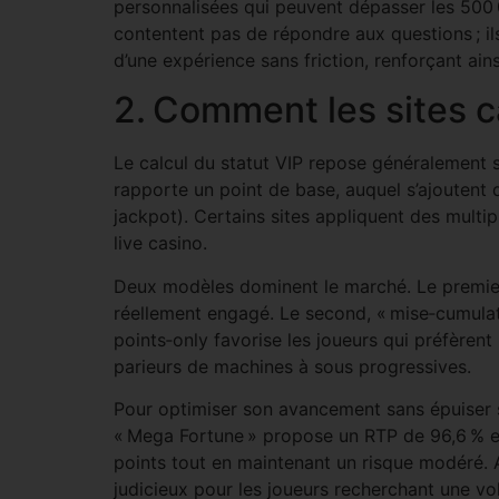
personnalisées qui peuvent dépasser les 500 
contentent pas de répondre aux questions ; il
d’une expérience sans friction, renforçant ainsi
2. Comment les sites ca
Le calcul du statut VIP repose généralement s
rapporte un point de base, auquel s’ajoutent
jackpot). Certains sites appliquent des multipli
live casino.
Deux modèles dominent le marché. Le premier,
réellement engagé. Le second, « mise‑cumulat
points‑only favorise les joueurs qui préfèren
parieurs de machines à sous progressives.
Pour optimiser son avancement sans épuiser sa b
« Mega Fortune » propose un RTP de 96,6 % e
points tout en maintenant un risque modéré. A
judicieux pour les joueurs recherchant une vol