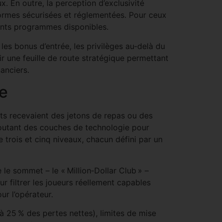
 En outre, la perception d’exclusivité
teformes sécurisées et réglementées. Pour ceux
ents programmes disponibles.
les bonus d’entrée, les privilèges au‑delà du
nir une feuille de route stratégique permettant
nanciers.
e
nts recevaient des jetons de repas ou des
ajoutant des couches de technologie pour
 trois et cinq niveaux, chacun défini par un
 le sommet – le « Million‑Dollar Club » –
r filtrer les joueurs réellement capables
ur l’opérateur.
u’à 25 % des pertes nettes), limites de mise