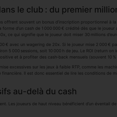
ans le club : du premier millio
es offrent souvent un bonus d’inscription proportionnel à la 
a forme d’un cash de 1 000 000 € crédité dès que le joueur a
 ce qui signifie que le joueur doit miser 30 millions d’eur
 € avec un wagering de 20x. Si le joueur mise 2 000 € par 
viron 5 000 sessions, soit 10 000 h de jeu. Le ROI (return o
ositive et à profiter des cash‑back mensuels (souvent 10 % 
 mise excessives sur les jeux à faible RTP, comme les machi
nancière. Il est donc essentiel de lire les conditions de mise
sifs au-delà du cash
nt. Les joueurs de haut niveau bénéficient d’un éventail de 