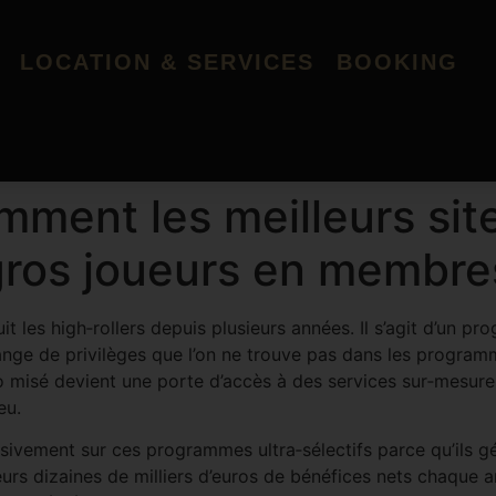
LOCATION & SERVICES
BOOKING
omment les meilleurs sit
gros joueurs en membres
it les high‑rollers depuis plusieurs années. Il s’agit d’un p
ange de privilèges que l’on ne trouve pas dans les programme
 misé devient une porte d’accès à des services sur‑mesure,
eu.
ivement sur ces programmes ultra‑sélectifs parce qu’ils gé
rs dizaines de milliers d’euros de bénéfices nets chaque an