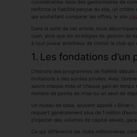
considérables dans des gestionnaires de comp
renforce la fiabilité perçue du site, un critè
qui souhaitent comparer les offres, le site
cas
Dans la suite de cet article, nous décortiquer
cash, ainsi que les stratégies de gestion de b
à tout joueur ambitieux de choisir le club qui 
1. Les fondations d’u
L’histoire des programmes de fidélité débute 
invitations à des soirées privées. Avec l’avè
suivre chaque mise et chaque gain en temps ré
nombre de points de mise ou un seuil de dép
Un niveau de base, souvent appelé « Silver », 
requiert généralement plus de 1 million d’euro
d’injecter des volumes de capital élevés, gara
Ce qui différencie les clubs millionnaires, c’e