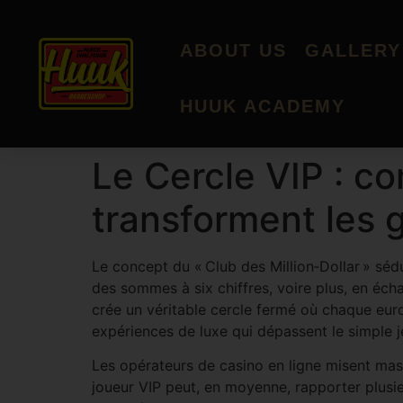
ABOUT US
GALLERY
HUUK ACADEMY
Le Cercle VIP : c
transforment les 
Le concept du « Club des Million‑Dollar » sédu
des sommes à six chiffres, voire plus, en éch
crée un véritable cercle fermé où chaque euro
expériences de luxe qui dépassent le simple j
Les opérateurs de casino en ligne misent mass
joueur VIP peut, en moyenne, rapporter plusieu