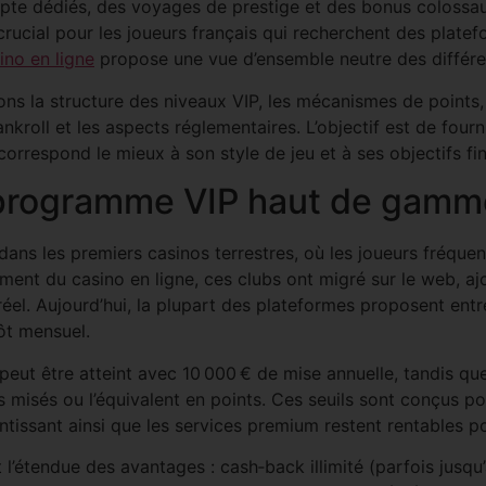
te dédiés, des voyages de prestige et des bonus colossaux.
re crucial pour les joueurs français qui recherchent des pla
ino en ligne
propose une vue d’ensemble neutre des différ
ons la structure des niveaux VIP, les mécanismes de points, 
ankroll et les aspects réglementaires. L’objectif est de four
correspond le mieux à son style de jeu et à ses objectifs fi
n programme VIP haut de gamm
dans les premiers casinos terrestres, où les joueurs fréque
nement du casino en ligne, ces clubs ont migré sur le web, 
el. Aujourd’hui, la plupart des plateformes proposent entre
ôt mensuel.
peut être atteint avec 10 000 € de mise annuelle, tandis que
s misés ou l’équivalent en points. Ces seuils sont conçus pou
ntissant ainsi que les services premium restent rentables po
st l’étendue des avantages : cash‑back illimité (parfois jusq