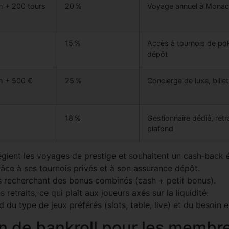
h + 200 tours
20 %
Voyage annuel à Monaco
15 %
Accès à tournois de pok
dépôt
h + 500 €
25 %
Concierge de luxe, bille
18 %
Gestionnaire dédié, retr
plafond
égient les voyages de prestige et souhaitent un cash‑back é
râce à ses tournois privés et à son assurance dépôt.
rs recherchant des bonus combinés (cash + petit bonus).
etraits, ce qui plaît aux joueurs axés sur la liquidité.
du type de jeux préférés (slots, table, live) et du besoin e
on de bankroll pour les membr