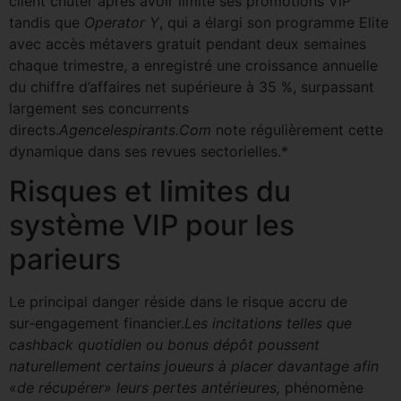
client chuter après avoir limité ses promotions VIP
tandis que
Operator Y
, qui a élargi son programme Elite
avec accès métavers gratuit pendant deux semaines
chaque trimestre, a enregistré une croissance annuelle
du chiffre d’affaires net supérieure à 35 %, surpassant
largement ses concurrents
directs.
Agencelespirants.Com
note régulièrement cette
dynamique dans ses revues sectorielles.*
Risques et limites du
système VIP pour les
parieurs
Le principal danger réside dans le risque accru de
sur‑engagement financier.
Les incitations telles que
cashback quotidien ou bonus dépôt poussent
naturellement certains joueurs à placer davantage afin
«de récupérer» leurs pertes antérieures,
phénomène