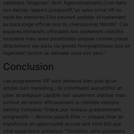
cashback.“Imaginez”, écrit Agencelespirants.Com dans
son dernier rapport prospectif,“un salon privé VR où
seuls les membres Elite peuvent assister virtuellement
au backstage officiel lors du championnat Worlds”. Ces
espaces immersifs offriraient non seulement visibilité
exclusive mais aussi possibilités uniques comme placer
directement ses paris via gestes holographiques tout en
regardant l’action se dérouler sous vos yeux.”
Conclusion
Les programmes VIP sont devenus bien plus qu’un
simple outil marketing ; ils constituent aujourd’hui un
pilier stratégique capable non seulement d’attirer mais
surtout de retenir efficacement la clientèle eshopts
betting française.^Grâce_aux niveaux graduellement
progressifs — Bronze jusqu’à Elite — chaque mise se
transforme en opportunité accrue tant côté ROI que
côté expérience utilisateur.^Toutefois cette puissance