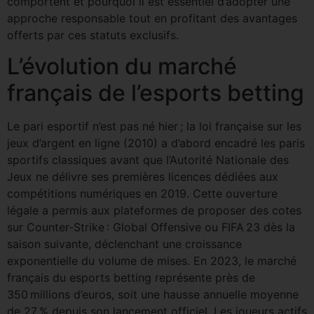
comportent et pourquoi il est essentiel d’adopter une
approche responsable tout en profitant des avantages
offerts par ces statuts exclusifs.
L’évolution du marché
français de l’esports betting
Le pari esportif n’est pas né hier ; la loi française sur les
jeux d’argent en ligne (2010) a d’abord encadré les paris
sportifs classiques avant que l’Autorité Nationale des
Jeux ne délivre ses premières licences dédiées aux
compétitions numériques en 2019. Cette ouverture
légale a permis aux plateformes de proposer des cotes
sur Counter‑Strike : Global Offensive ou FIFA 23 dès la
saison suivante, déclenchant une croissance
exponentielle du volume de mises. En 2023, le marché
français du esports betting représente près de
350 millions d’euros, soit une hausse annuelle moyenne
de 27 % depuis son lancement officiel. Les joueurs actifs