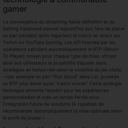
gamer
La convergence du streaming haute définition et du
betting instantané permet aujourd’hui aux fans de placer
un pari pendant qu’ils regardent le match en direct sur
Twitch ou YouTube Gaming. Les API fournies par les
opérateurs calculent automatiquement le RTP (Return
To Player) moyen pour chaque type de mise, offrant
ainsi aux utilisateurs la possibilité d’ajuster leurs
stratégies en temps réel selon la volatilité du jeu choisi
—par exemple un pari “first blood” dans LoL possède
un RTP plus élevé qu’un “match winner”. Cette synergie
technique alimente l’appétit pour les expériences
personnalisées et crée un terrain fertile pour
l’intégration future de solutions IA capables de
recommander automatiquement la mise optimale selon
le profil du joueur.«