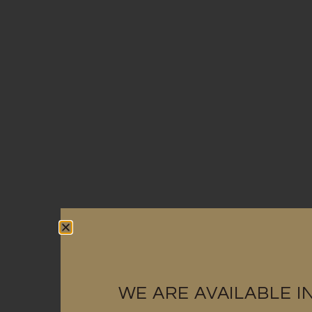
WE ARE AVAILABLE I