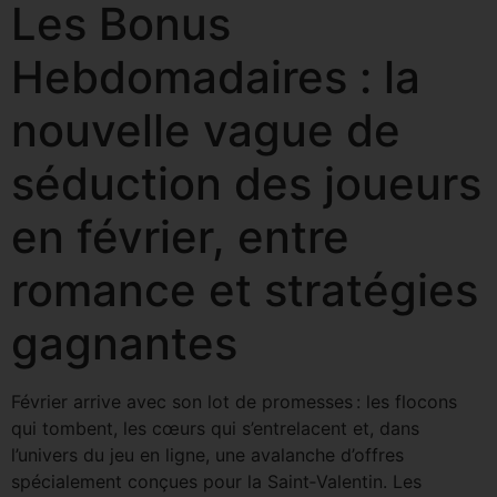
Les Bonus
Hebdomadaires : la
nouvelle vague de
séduction des joueurs
en février, entre
romance et stratégies
gagnantes
Février arrive avec son lot de promesses : les flocons
qui tombent, les cœurs qui s’entrelacent et, dans
l’univers du jeu en ligne, une avalanche d’offres
spécialement conçues pour la Saint‑Valentin. Les