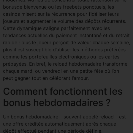
bonusde bienvenue ou les freebets ponctuels, les
casinos misent sur la récurrence pour fidéliser leurs
joueurs et augmenter le volume des dépôts récurrents.
Cette dynamique s’aligne parfaitement avec les
tendances actuelles du paiement instantané et du retrait
rapide : plus le joueur perçoit de valeur chaque semaine,
plus il est susceptible d’utiliser les méthodes préférées
comme les portefeuilles électroniques ou les cartes
prépayées. En bref, le reload hebdomadaire transforme
chaque mardi ou vendredi en une petite fête où l’on
peut gagner tout en célébrant l’amour.
Comment fonctionnent les
bonus hebdomadaires ?
Un bonus hebdomadaire – souvent appelé reload – est
une offre créditée automatiquement après chaque
dépôt effectué pendant une période définie,