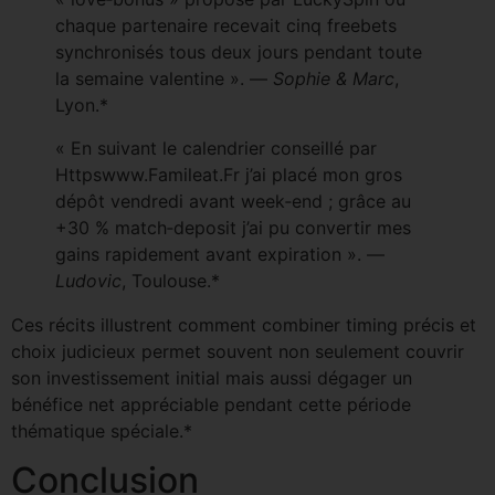
chaque partenaire recevait cinq freebets
synchronisés tous deux jours pendant toute
la semaine valentine ». —
Sophie & Marc
,
Lyon.*
« En suivant le calendrier conseillé par
Httpswww.Famileat.Fr j’ai placé mon gros
dépôt vendredi avant week‑end ; grâce au
+30 % match‑deposit j’ai pu convertir mes
gains rapidement avant expiration ». —
Ludovic
, Toulouse.*
Ces récits illustrent comment combiner timing précis et
choix judicieux permet souvent non seulement couvrir
son investissement initial mais aussi dégager un
bénéfice net appréciable pendant cette période
thématique spéciale.*
Conclusion