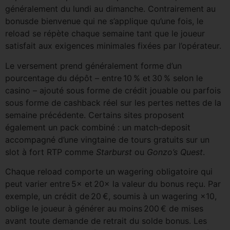
généralement du lundi au dimanche. Contrairement au
bonusde bienvenue qui ne s’applique qu’une fois, le
reload se répète chaque semaine tant que le joueur
satisfait aux exigences minimales fixées par l’opérateur.
Le versement prend généralement forme d’un
pourcentage du dépôt – entre 10 % et 30 % selon le
casino – ajouté sous forme de crédit jouable ou parfois
sous forme de cashback réel sur les pertes nettes de la
semaine précédente. Certains sites proposent
également un pack combiné : un match‑deposit
accompagné d’une vingtaine de tours gratuits sur un
slot à fort RTP comme
Starburst
ou
Gonzo’s Quest
.
Chaque reload comporte un wagering obligatoire qui
peut varier entre 5× et 20× la valeur du bonus reçu. Par
exemple, un crédit de 20 €, soumis à un wagering ×10,
oblige le joueur à générer au moins 200 € de mises
avant toute demande de retrait du solde bonus. Les