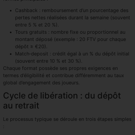
Cashback : remboursement d’un pourcentage des
pertes nettes réalisées durant la semaine (souvent
entre 5 % et 20 %).
Tours gratuits : nombre fixe ou proportionnel au
montant déposé (exemple : 20 FTV pour chaque
dépôt ≥ €20).
Match‑deposit : crédit égal à un % du dépôt initial
(souvent entre 10 % et 30 %).
Chaque format possède ses propres exigences en
termes d’éligibilité et contribue différemment au taux
global d’engagement des joueurs.
Cycle de libération : du dépôt
au retrait
Le processus typique se déroule en trois étapes simples
: