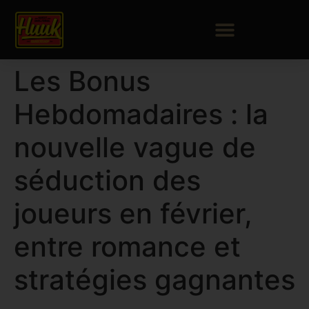
Les Bonus
Hebdomadaires : la
nouvelle vague de
séduction des
joueurs en février,
entre romance et
stratégies gagnantes