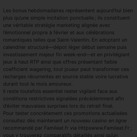
Les bonus hebdomadaires représentent aujourd’hui bien
plus qu’une simple incitation ponctuelle ; ils constituent
une véritable stratégie marketing alignée avec
l’émotionnel propre à février et aux célébrations
romantiques telles que Saint‑Valentin. En adoptant un
calendrier structuré—dépot léger début semaine puis
investissement majeur fin week‑end—et en privilégiant
jeux à haut RTP ainsi que offres présentant faible
coefficient wagering, tout joueur peut transformer ces
recharges récurrentes en source stable voire lucrative
durant tout le mois amoureux.
Il reste toutefois essentiel rester vigilant face aux
conditions restrictives signalées précédemment afin
d’éviter mauvaises surprises lors du retrait final.
Pour tester concrètement ces promotions actualisées
consultez dès maintenant un
nouveau casino en ligne
recommandé par Famileat.fr via Httpswww.Famileat.Fr ;
vous y trouverez comparatifs détaillés ainsi qu’un