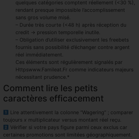
quelques catégories comptent réellement (<30 %),
rendant presque impossible l’accomplissement
sans gros volume misé.
– Durée très courte (<48 h) après réception du
credit → pression temporelle inutile.
– Obligation d’utiliser exclusivement les freebets
fournis sans possibilité d’échanger contre argent
réel immédiatement.
Ces éléments sont régulièrement signalés par
Httpswww.Famileat.Fr comme indicateurs majeurs
nécessitant prudence.*
Comment lire les petits
caractères efficacement
Lire attentivement la colonne “Wagering” ; comparer
toujours
x
multiplicateur versus montant réel reçu.
Vérifier si votre pays figure parmi ceux exclus car
certaines promotions sont limitées géographiquement.