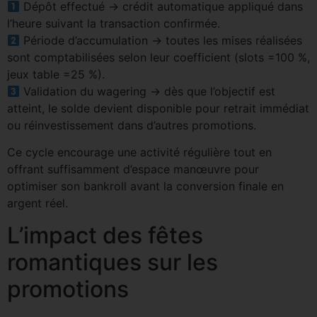
Dépôt effectué → crédit automatique appliqué dans
l’heure suivant la transaction confirmée.
Période d’accumulation → toutes les mises réalisées
sont comptabilisées selon leur coefficient (slots =100 %,
jeux table =25 %).
Validation du wagering → dès que l’objectif est
atteint, le solde devient disponible pour retrait immédiat
ou réinvestissement dans d’autres promotions.
Ce cycle encourage une activité régulière tout en
offrant suffisamment d’espace manœuvre pour
optimiser son bankroll avant la conversion finale en
argent réel.
L’impact des fêtes
romantiques sur les
promotions