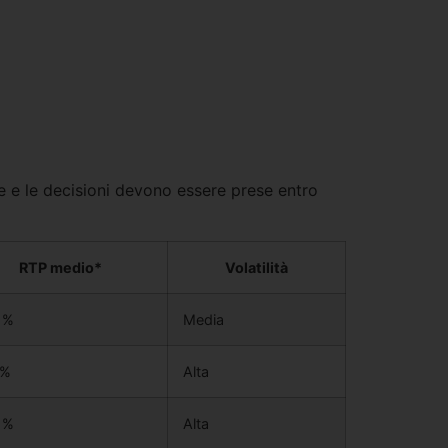
te e le decisioni devono essere prese entro
RTP medio*
Volatilità
 %
Media
 %
Alta
 %
Alta