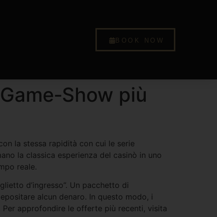
BOOK NOW
i Game‑Show più
on la stessa rapidità con cui le serie
ano la classica esperienza del casinò in uno
empo reale.
glietto d’ingresso”. Un pacchetto di
 depositare alcun denaro. In questo modo, i
Per approfondire le offerte più recenti, visita