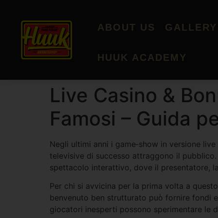
ABOUT US
GALLERY
HUUK ACADEMY
Live Casino & Bo
Famosi – Guida per
Negli ultimi anni i game‑show in versione live
televisive di successo attraggono il pubblico
spettacolo interattivo, dove il presentatore, l
Per chi si avvicina per la prima volta a quest
benvenuto ben strutturato può fornire fondi ex
giocatori inesperti possono sperimentare le di