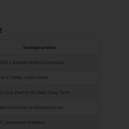
e
Esempio pratico
GC o licenza AAMS riconosciuta
HD a 1080p, audio chiaro
y Live, Deal or No Deal, Crazy Time
lcome bonus su Monopoly Live
7, assistenza in italiano