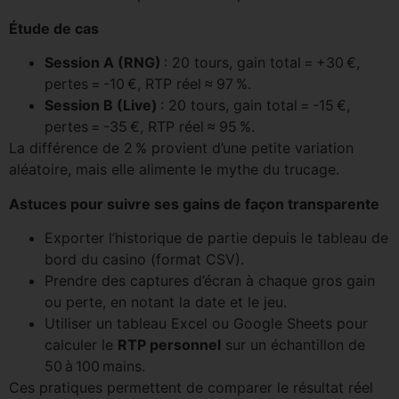
Étude de cas
Session A (RNG)
: 20 tours, gain total = +30 €,
pertes = -10 €, RTP réel ≈ 97 %.
Session B (Live)
: 20 tours, gain total = -15 €,
pertes = -35 €, RTP réel ≈ 95 %.
La différence de 2 % provient d’une petite variation
aléatoire, mais elle alimente le mythe du trucage.
Astuces pour suivre ses gains de façon transparente
Exporter l’historique de partie depuis le tableau de
bord du casino (format CSV).
Prendre des captures d’écran à chaque gros gain
ou perte, en notant la date et le jeu.
Utiliser un tableau Excel ou Google Sheets pour
calculer le
RTP personnel
sur un échantillon de
50 à 100 mains.
Ces pratiques permettent de comparer le résultat réel