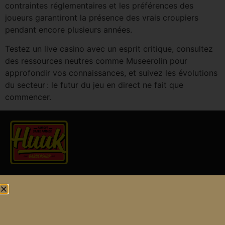
contraintes réglementaires et les préférences des
joueurs garantiront la présence des vrais croupiers
pendant encore plusieurs années.
Testez un live casino avec un esprit critique, consultez
des ressources neutres comme Museerolin pour
approfondir vos connaissances, et suivez les évolutions
du secteur : le futur du jeu en direct ne fait que
commencer.
Find us at