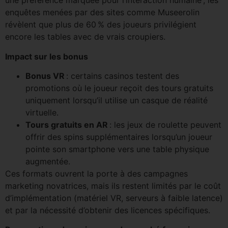
une préférence marquée pour l’interaction humaine ; les
enquêtes menées par des sites comme Museerolin
révèlent que plus de 60 % des joueurs privilégient
encore les tables avec de vrais croupiers.
Impact sur les bonus
Bonus VR
: certains casinos testent des
promotions où le joueur reçoit des tours gratuits
uniquement lorsqu’il utilise un casque de réalité
virtuelle.
Tours gratuits en AR
: les jeux de roulette peuvent
offrir des spins supplémentaires lorsqu’un joueur
pointe son smartphone vers une table physique
augmentée.
Ces formats ouvrent la porte à des campagnes
marketing novatrices, mais ils restent limités par le coût
d’implémentation (matériel VR, serveurs à faible latence)
et par la nécessité d’obtenir des licences spécifiques.