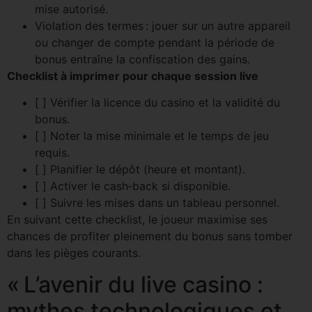
mise autorisé.
Violation des termes : jouer sur un autre appareil
ou changer de compte pendant la période de
bonus entraîne la confiscation des gains.
Checklist à imprimer pour chaque session live
[ ] Vérifier la licence du casino et la validité du
bonus.
[ ] Noter la mise minimale et le temps de jeu
requis.
[ ] Planifier le dépôt (heure et montant).
[ ] Activer le cash‑back si disponible.
[ ] Suivre les mises dans un tableau personnel.
En suivant cette checklist, le joueur maximise ses
chances de profiter pleinement du bonus sans tomber
dans les pièges courants.
« L’avenir du live casino :
mythes technologiques et