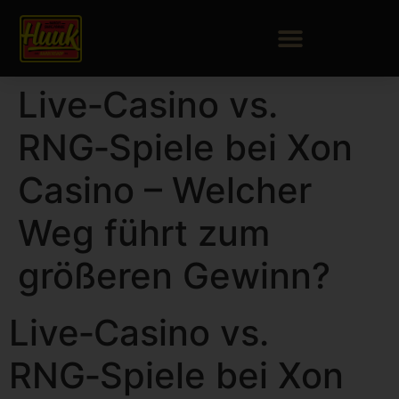
Live‑Casino vs.
RNG‑Spiele bei Xon
Casino – Welcher
Weg führt zum
größeren Gewinn?
Live‑Casino vs.
RNG‑Spiele bei Xon