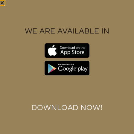
WE ARE AVAILABLE IN
Contact us
+6017 3328591
support@huukbarbershop.com
Huuk barbershop (M) Sdn Bhd 1286112-K
DOWNLOAD NOW!
Huuk Barbershop (M) Sdn Bhd © All Rights Reserved