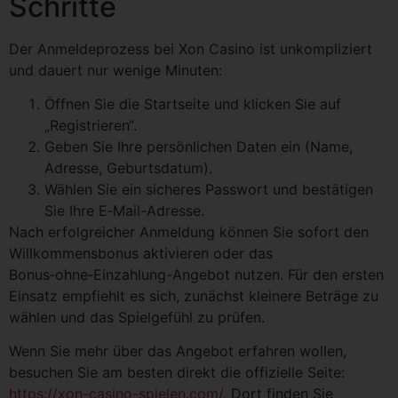
Schritte
Der Anmeldeprozess bei Xon Casino ist unkompliziert
und dauert nur wenige Minuten:
Öffnen Sie die Startseite und klicken Sie auf
„Registrieren“.
Geben Sie Ihre persönlichen Daten ein (Name,
Adresse, Geburtsdatum).
Wählen Sie ein sicheres Passwort und bestätigen
Sie Ihre E‑Mail-Adresse.
Nach erfolgreicher Anmeldung können Sie sofort den
Willkommensbonus aktivieren oder das
Bonus‑ohne‑Einzahlung-Angebot nutzen. Für den ersten
Einsatz empfiehlt es sich, zunächst kleinere Beträge zu
wählen und das Spielgefühl zu prüfen.
Wenn Sie mehr über das Angebot erfahren wollen,
besuchen Sie am besten direkt die offizielle Seite:
https://xon-casino-spielen.com/
. Dort finden Sie