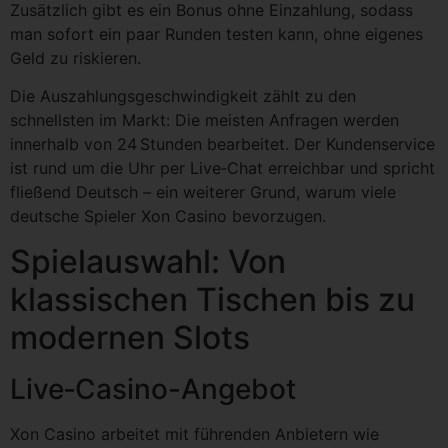
Zusätzlich gibt es ein Bonus ohne Einzahlung, sodass
man sofort ein paar Runden testen kann, ohne eigenes
Geld zu riskieren.
Die Auszahlungsgeschwindigkeit zählt zu den
schnellsten im Markt: Die meisten Anfragen werden
innerhalb von 24 Stunden bearbeitet. Der Kundenservice
ist rund um die Uhr per Live‑Chat erreichbar und spricht
fließend Deutsch – ein weiterer Grund, warum viele
deutsche Spieler Xon Casino bevorzugen.
Spielauswahl: Von
klassischen Tischen bis zu
modernen Slots
Live‑Casino-Angebot
Xon Casino arbeitet mit führenden Anbietern wie