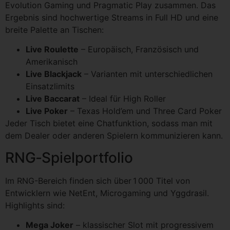
Evolution Gaming und Pragmatic Play zusammen. Das
Ergebnis sind hochwertige Streams in Full HD und eine
breite Palette an Tischen:
Live Roulette
– Europäisch, Französisch und
Amerikanisch
Live Blackjack
– Varianten mit unterschiedlichen
Einsatzlimits
Live Baccarat
– Ideal für High Roller
Live Poker
– Texas Hold’em und Three Card Poker
Jeder Tisch bietet eine Chatfunktion, sodass man mit
dem Dealer oder anderen Spielern kommunizieren kann.
RNG‑Spielportfolio
Im RNG-Bereich finden sich über 1 000 Titel von
Entwicklern wie NetEnt, Microgaming und Yggdrasil.
Highlights sind:
Mega Joker
– klassischer Slot mit progressivem