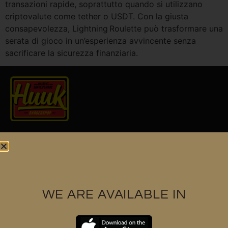
transazioni rapide, soprattutto quando si utilizzano
criptovalute come tether o USDT. Con la giusta
consapevolezza, Lightning Roulette può trasformare una
serata di gioco in un’esperienza avvincente senza
sacrificare la sicurezza finanziaria.
Find us at
WE ARE AVAILABLE IN