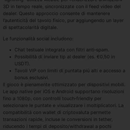
3D in tempo reale, sincronizzate con il feed video del
dealer. Questo approccio consente di mantenere
l’autenticità del tavolo fisico, pur aggiungendo un layer
di spettacolarità digitale.
Le funzionalità social includono:
Chat testuale integrata con filtri anti‑spam.
Possibilità di inviare tip al dealer (es. €0,50 in
USDT).
Tavoli VIP con limiti di puntata più alti e accesso a
bonus esclusivi.
Il gioco è pienamente ottimizzato per dispositivi mobili.
Le app native per iOS e Android supportano risoluzioni
fino a 1080p, con controlli touch‑friendly per
selezionare le puntate e visualizzare i moltiplicatori. La
compatibilità con wallet di criptovaluta permette
transazioni rapide, incluse le conversioni in tether,
riducendo i tempi di deposito/withdrawal a pochi