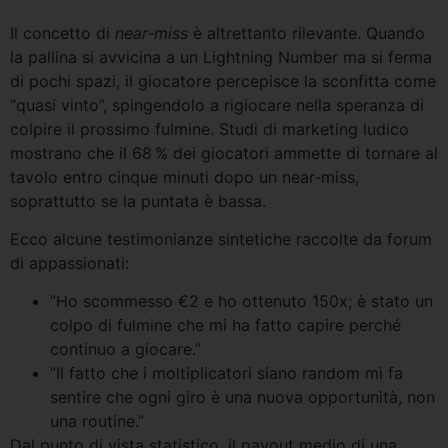
Il concetto di
near‑miss
è altrettanto rilevante. Quando
la pallina si avvicina a un Lightning Number ma si ferma
di pochi spazi, il giocatore percepisce la sconfitta come
“quasi vinto”, spingendolo a rigiocare nella speranza di
colpire il prossimo fulmine. Studi di marketing ludico
mostrano che il 68 % dei giocatori ammette di tornare al
tavolo entro cinque minuti dopo un near‑miss,
soprattutto se la puntata è bassa.
Ecco alcune testimonianze sintetiche raccolte da forum
di appassionati:
“Ho scommesso €2 e ho ottenuto 150x; è stato un
colpo di fulmine che mi ha fatto capire perché
continuo a giocare.”
“Il fatto che i moltiplicatori siano random mi fa
sentire che ogni giro è una nuova opportunità, non
una routine.”
Dal punto di vista statistico, il payout medio di una