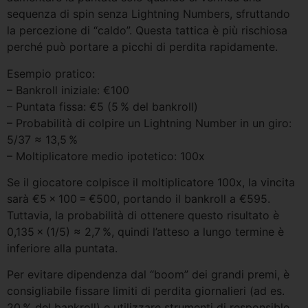
sequenza di spin senza Lightning Numbers, sfruttando
la percezione di “caldo”. Questa tattica è più rischiosa
perché può portare a picchi di perdita rapidamente.
Esempio pratico:
– Bankroll iniziale: €100
– Puntata fissa: €5 (5 % del bankroll)
– Probabilità di colpire un Lightning Number in un giro:
5/37 ≈ 13,5 %
– Moltiplicatore medio ipotetico: 100x
Se il giocatore colpisce il moltiplicatore 100x, la vincita
sarà €5 × 100 = €500, portando il bankroll a €595.
Tuttavia, la probabilità di ottenere questo risultato è
0,135 × (1/5) ≈ 2,7 %, quindi l’atteso a lungo termine è
inferiore alla puntata.
Per evitare dipendenza dal “boom” dei grandi premi, è
consigliabile fissare limiti di perdita giornalieri (ad es.
20 % del bankroll) e utilizzare strumenti di responsible