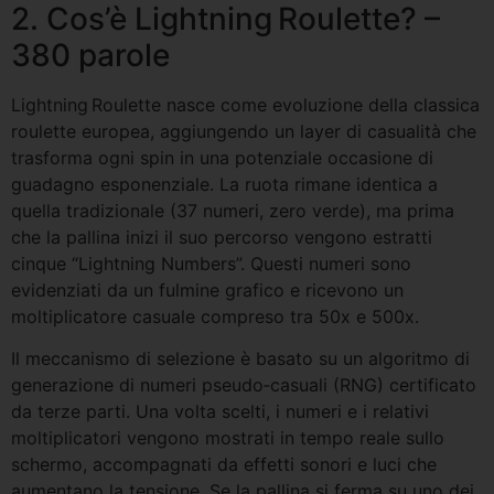
2. Cos’è Lightning Roulette? –
380 parole
Lightning Roulette nasce come evoluzione della classica
roulette europea, aggiungendo un layer di casualità che
trasforma ogni spin in una potenziale occasione di
guadagno esponenziale. La ruota rimane identica a
quella tradizionale (37 numeri, zero verde), ma prima
che la pallina inizi il suo percorso vengono estratti
cinque “Lightning Numbers”. Questi numeri sono
evidenziati da un fulmine grafico e ricevono un
moltiplicatore casuale compreso tra 50x e 500x.
Il meccanismo di selezione è basato su un algoritmo di
generazione di numeri pseudo‑casuali (RNG) certificato
da terze parti. Una volta scelti, i numeri e i relativi
moltiplicatori vengono mostrati in tempo reale sullo
schermo, accompagnati da effetti sonori e luci che
aumentano la tensione. Se la pallina si ferma su uno dei