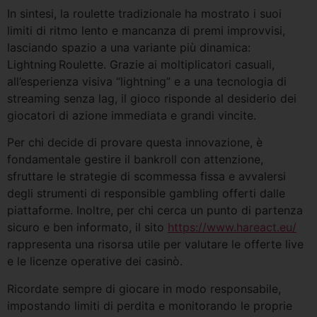
In sintesi, la roulette tradizionale ha mostrato i suoi
limiti di ritmo lento e mancanza di premi improvvisi,
lasciando spazio a una variante più dinamica:
Lightning Roulette. Grazie ai moltiplicatori casuali,
all’esperienza visiva “lightning” e a una tecnologia di
streaming senza lag, il gioco risponde al desiderio dei
giocatori di azione immediata e grandi vincite.
Per chi decide di provare questa innovazione, è
fondamentale gestire il bankroll con attenzione,
sfruttare le strategie di scommessa fissa e avvalersi
degli strumenti di responsible gambling offerti dalle
piattaforme. Inoltre, per chi cerca un punto di partenza
sicuro e ben informato, il sito
https://www.hareact.eu/
rappresenta una risorsa utile per valutare le offerte live
e le licenze operative dei casinò.
Ricordate sempre di giocare in modo responsabile,
impostando limiti di perdita e monitorando le proprie