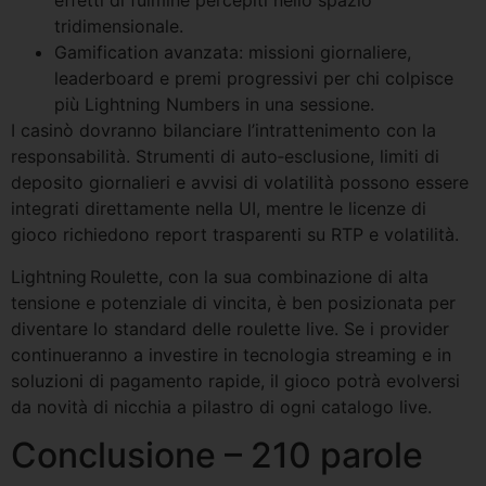
effetti di fulmine percepiti nello spazio
tridimensionale.
Gamification avanzata: missioni giornaliere,
leaderboard e premi progressivi per chi colpisce
più Lightning Numbers in una sessione.
I casinò dovranno bilanciare l’intrattenimento con la
responsabilità. Strumenti di auto‑esclusione, limiti di
deposito giornalieri e avvisi di volatilità possono essere
integrati direttamente nella UI, mentre le licenze di
gioco richiedono report trasparenti su RTP e volatilità.
Lightning Roulette, con la sua combinazione di alta
tensione e potenziale di vincita, è ben posizionata per
diventare lo standard delle roulette live. Se i provider
continueranno a investire in tecnologia streaming e in
soluzioni di pagamento rapide, il gioco potrà evolversi
da novità di nicchia a pilastro di ogni catalogo live.
Conclusione – 210 parole