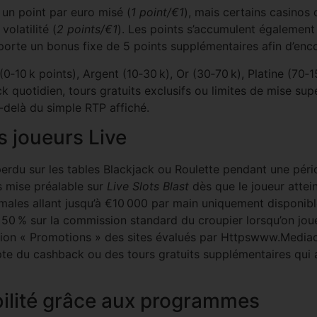
un point par euro misé (
1 point/€1
), mais certains casinos 
volatilité (
2 points/€1
). Les points s’accumulent également
pporte un bonus fixe de 5 points supplémentaires afin d’enc
0‑10 k points), Argent (10‑30 k), Or (30‑70 k), Platine (70‑
quotidien, tours gratuits exclusifs ou limites de mise sup
-delà du simple RTP affiché.
s joueurs Live
perdu sur les tables Blackjack ou Roulette pendant une pér
ns mise préalable sur
Live Slots Blast
dès que le joueur attein
imales allant jusqu’à €10 000 par main uniquement disponib
50 % sur la commission standard du croupier lorsqu’on jou
ion « Promotions » des sites évalués par Httpswww.Mediacon
te du cashback ou des tours gratuits supplémentaires qui 
abilité grâce aux programmes