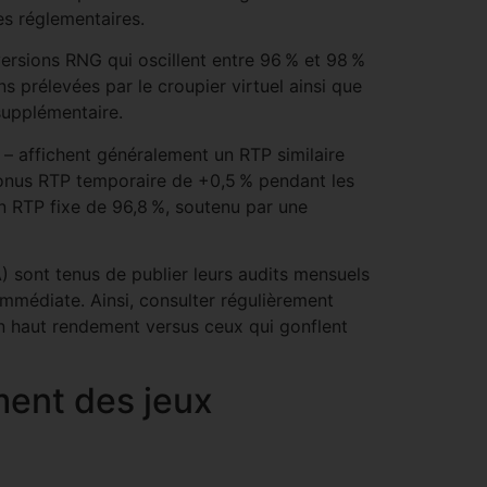
es réglementaires.
ersions RNG qui oscillent entre 96 % et 98 %
s prélevées par le croupier virtuel ainsi que
 supplémentaire.
– affichent généralement un RTP similaire
onus RTP temporaire de +0,5 % pendant les
 RTP fixe de 96,8 %, soutenu par une
) sont tenus de publier leurs audits mensuels
immédiate. Ainsi, consulter régulièrement
un haut rendement versus ceux qui gonflent
ment des jeux