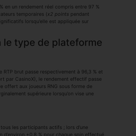
 % en un rendement réel compris entre 97 %
cateurs temporaires (
x2 points
pendant
ificatifs lorsqu’elle est appliquée sur
n le type de plateforme
le RTP brut passe respectivement à 96,3 % et
rt par CasinoX), le rendement effectif passe
e offert aux joueurs RNG sous forme de
rginalement supérieure lorsqu’on vise une
us les participants actifs ; lors d’une
n d’environ +0,8 % pour chaque spin effectué