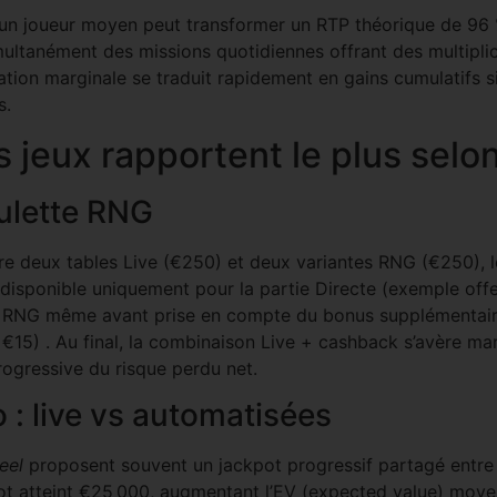
 un joueur moyen peut transformer un RTP théorique de 96
imultanément des missions quotidiennes offrant des multipli
ion marginale se traduit rapidement en gains cumulatifs sign
s.
s jeux rapportent le plus selo
oulette RNG
re deux tables Live (€250) et deux variantes RNG (€250), 
disponible uniquement pour la partie Directe (exemple offe
du RNG même avant prise en compte du bonus supplémentair
€15) . Au final, la combinaison Live + cashback s’avère ma
rogressive du risque perdu net.
 : live vs automatisées
eel
proposent souvent un jackpot progressif partagé entre to
t atteint €25 000, augmentant l’EV (expected value) moye