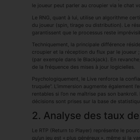
le joueur peut parler au croupier via le cha
Le RNG, quant à lui, utilise un algorithme c
du joueur (spin, tirage ou distribution). Le r
garantissent que le processus reste imprévisib
Techniquement, la principale différence réside
croupier et la réception du flux par le joueu
(par exemple dans le Blackjack). En revanche
de la fréquence des mises à jour logicielles.
Psychologiquement, le Live renforce la confian
truquée”. L’immersion augmente également l’
rentables si l’on ne maîtrise pas son bankroll. 
décisions sont prises sur la base de statistiqu
2. Analyse des taux de
Le RTP (Return to Player) représente le pourc
qu’un jeu est « plus généreux », même si la va