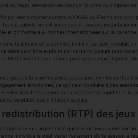
t vocal ou texte, demander de changer la mise ou simpleme
ertifié par des autorités comme eCOGRA ou iTech Labs pour 
ésultat est calculé en millisecondes et renvoyé instantanémen
le et conforme aux normes internationales sur la variance et
 dans la latence et le contrôle humain. Le Live introduit un
r ; ce délai peut être exploité par certains joueurs pour ob
, le RNG élimine toute latence perceptible mais dépend en
ce grâce à la visibilité physique du jeu ; voir les cartes di
engagement émotionnel, ce qui peut conduire à des session
Le RNG séduit les joueurs qui privilégient la rapidité et la ra
es pures plutôt que d’intuition sociale.
 redistribution (RTP) des jeux
entage moyen d’argent misé qui revient aux joueurs sur un h
riance individuelle peut varier fortement d’une session à l’