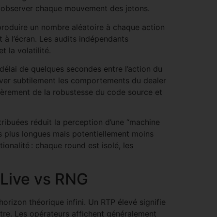
nt observer chaque mouvement des jetons.
produire un nombre aléatoire à chaque action
t à l’écran. Les audits indépendants
 la volatilité.
 délai de quelques secondes entre l’action du
server subtilement les comportements du dealer
tièrement de la robustesse du code source et
stribuées réduit la perception d’une “machine
s plus longues mais potentiellement moins
tionalité : chaque round est isolé, les
 Live vs RNG
orizon théorique infini. Un RTP élevé signifie
autre. Les opérateurs affichent généralement