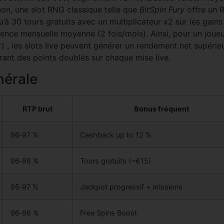
on, une slot RNG classique telle que
BitSpin Fury
offre un R
’à 30 tours gratuits avec un multiplicateur x2 sur les gain
uence mensuelle moyenne (2 fois/mois). Ainsi, pour un joue
) , les slots live peuvent générer un rendement net supérieu
ant des points doublés sur chaque mise live.
nérale
RTP brut
Bonus fréquent
96‑97 %
Cashback up to 12 %
96‑98 %
Tours gratuits (~€15)
95‑97 %
Jackpot progressif + missions
96‑98 %
Free Spins Boost