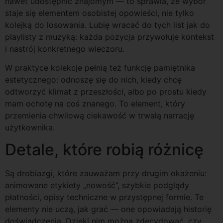
nawet udostępnić znajomym — to sprawia, że wybór
staje się elementem osobistej opowieści, nie tylko
kolejką do losowania. Lubię wracać do tych list jak do
playlisty z muzyką: każda pozycja przywołuje kontekst
i nastrój konkretnego wieczoru.
W praktyce kolekcje pełnią też funkcję pamiętnika
estetycznego: odnoszę się do nich, kiedy chcę
odtworzyć klimat z przeszłości, albo po prostu kiedy
mam ochotę na coś znanego. To element, który
przemienia chwilową ciekawość w trwałą narrację
użytkownika.
Detale, które robią różnicę
Są drobiazgi, które zauważam przy drugim okażeniu:
animowane etykiety „nowość”, szybkie podglądy
płatności, opisy techniczne w przystępnej formie. Te
elementy nie uczą, jak grać — one opowiadają historię
doświadczenia. Dzięki nim można zdecydować, czy