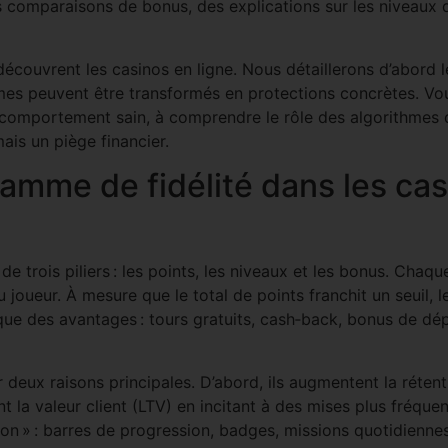
s comparaisons de bonus, des explications sur les niveaux de
i découvrent les casinos en ligne. Nous détaillerons d’abord
s peuvent être transformés en protections concrètes. Vo
comportement sain, à comprendre le rôle des algorithmes d
ais un piège financier.
ramme de fidélité dans les cas
e trois piliers : les points, les niveaux et les bonus. Cha
 joueur. À mesure que le total de points franchit un seuil, le
oque des avantages : tours gratuits, cash‑back, bonus de dé
eux raisons principales. D’abord, ils augmentent la rétenti
sent la valeur client (LTV) en incitant à des mises plus fréq
on » : barres de progression, badges, missions quotidiennes