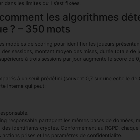
dans les limites qu’il s’est fixées.
 comment les algorithmes dét
e ? – 350 mots
des modèles de scoring pour identifier les joueurs présenta
 des sessions, montant moyen des mises, durée totale de je
supérieure à trois sessions par jour augmente le score de 0,
arés à un seuil prédéfini (souvent 0,7 sur une échelle de 0 
 interne qui peut :
responsable.
ring responsable partagent les mêmes bases de données, mai
 des identifiants cryptés. Conformément au RGPD, chaque j
es actions prises et les paramètres de confidentialité.