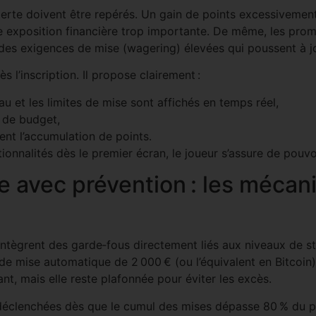
alerte doivent être repérés. Un gain de points excessiveme
 exposition financière trop importante. De même, les prome
à des exigences de mise (wagering) élevées qui poussent à 
l’inscription. Il propose clairement :
au et les limites de mise sont affichés en temps réel,
 de budget,
ent l’accumulation de points.
onnalités dès le premier écran, le joueur s’assure de pouvoi
ime avec prévention : les méca
tègrent des garde‑fous directement liés aux niveaux de statu
 de mise automatique de 2 000 € (ou l’équivalent en Bitcoin)
nt, mais elle reste plafonnée pour éviter les excès.
éclenchées dès que le cumul des mises dépasse 80 % du pl