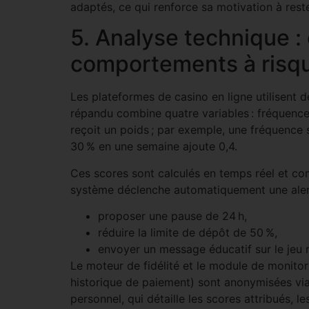
adaptés, ce qui renforce sa motivation à rester 
5. Analyse technique :
comportements à risqu
Les plateformes de casino en ligne utilisent 
répandu combine quatre variables : fréquence
reçoit un poids ; par exemple, une fréquence 
30 % en une semaine ajoute 0,4.
Ces scores sont calculés en temps réel et comp
système déclenche automatiquement une alerte
proposer une pause de 24 h,
réduire la limite de dépôt de 50 %,
envoyer un message éducatif sur le jeu 
Le moteur de fidélité et le module de monito
historique de paiement) sont anonymisées via
personnel, qui détaille les scores attribués, l