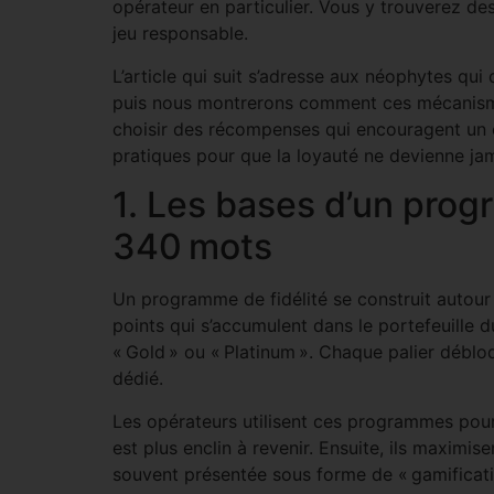
opérateur en particulier. Vous y trouverez de
jeu responsable.
L’article qui suit s’adresse aux néophytes qu
puis nous montrerons comment ces mécanisme
choisir des récompenses qui encouragent un 
pratiques pour que la loyauté ne devienne jam
1. Les bases d’un prog
340 mots
Un programme de fidélité se construit autour d
points qui s’accumulent dans le portefeuille du
« Gold » ou « Platinum ». Chaque palier débl
dédié.
Les opérateurs utilisent ces programmes pour d
est plus enclin à revenir. Ensuite, ils maximi
souvent présentée sous forme de « gamificati