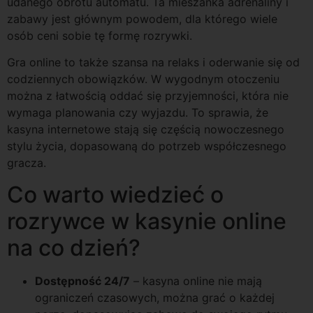
udanego obrotu automatu. Ta mieszanka adrenaliny i
zabawy jest głównym powodem, dla którego wiele
osób ceni sobie tę formę rozrywki.
Gra online to także szansa na relaks i oderwanie się od
codziennych obowiązków. W wygodnym otoczeniu
można z łatwością oddać się przyjemności, która nie
wymaga planowania czy wyjazdu. To sprawia, że
kasyna internetowe stają się częścią nowoczesnego
stylu życia, dopasowaną do potrzeb współczesnego
gracza.
Co warto wiedzieć o
rozrywce w kasynie online
na co dzień?
Dostępność 24/7
– kasyna online nie mają
ograniczeń czasowych, można grać o każdej