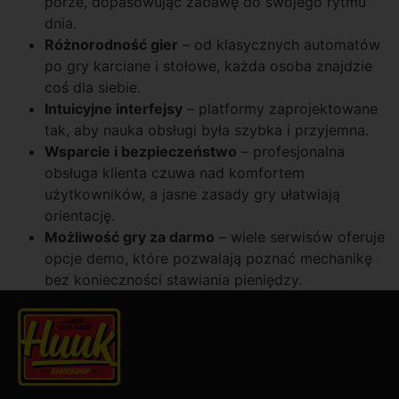
porze, dopasowując zabawę do swojego rytmu
dnia.
Różnorodność gier
– od klasycznych automatów
po gry karciane i stołowe, każda osoba znajdzie
coś dla siebie.
Intuicyjne interfejsy
– platformy zaprojektowane
tak, aby nauka obsługi była szybka i przyjemna.
Wsparcie i bezpieczeństwo
– profesjonalna
obsługa klienta czuwa nad komfortem
użytkowników, a jasne zasady gry ułatwiają
orientację.
Możliwość gry za darmo
– wiele serwisów oferuje
opcje demo, które pozwalają poznać mechanikę
bez konieczności stawiania pieniędzy.