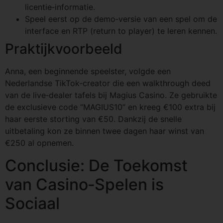
licentie‑informatie.
Speel eerst op de demo‑versie van een spel om de
interface en RTP (return to player) te leren kennen.
Praktijkvoorbeeld
Anna, een beginnende speelster, volgde een
Nederlandse TikTok‑creator die een walkthrough deed
van de live‑dealer tafels bij Magius Casino. Ze gebruikte
de exclusieve code “MAGIUS10” en kreeg €100 extra bij
haar eerste storting van €50. Dankzij de snelle
uitbetaling kon ze binnen twee dagen haar winst van
€250 al opnemen.
Conclusie: De Toekomst
van Casino‑Spelen is
Sociaal