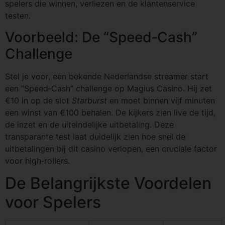
spelers die winnen, verliezen en de klantenservice
testen.
Voorbeeld: De “Speed‑Cash”
Challenge
Stel je voor, een bekende Nederlandse streamer start
een “Speed‑Cash” challenge op Magius Casino. Hij zet
€10 in op de slot
Starburst
en moet binnen vijf minuten
een winst van €100 behalen. De kijkers zien live de tijd,
de inzet en de uiteindelijke uitbetaling. Deze
transparante test laat duidelijk zien hoe snel de
uitbetalingen bij dit casino verlopen, een cruciale factor
voor high‑rollers.
De Belangrijkste Voordelen
voor Spelers