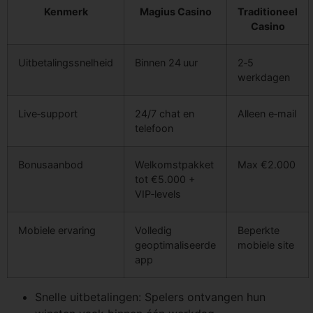
Kenmerk
Magius Casino
Traditioneel
Casino
Uitbetalingssnelheid
Binnen 24 uur
2‑5
werkdagen
Live‑support
24/7 chat en
Alleen e‑mail
telefoon
Bonusaanbod
Welkomstpakket
Max €2.000
tot €5.000 +
VIP‑levels
Mobiele ervaring
Volledig
Beperkte
geoptimaliseerde
mobiele site
app
Snelle uitbetalingen: Spelers ontvangen hun