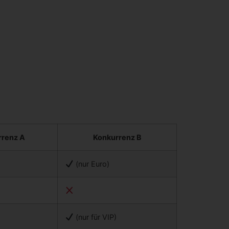
rrenz A
Konkurrenz B
(nur Euro)
(nur für VIP)