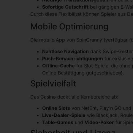
Sofortige Gutschrift
bei gängigen E‑Wall
Durch diese Flexibilität können Spieler aus D
Mobile Optimierung
Die mobile App von SpinGranny (verfügbar für
Nahtlose Navigation
dank Swipe‑Gesten
Push‑Benachrichtigungen
für exklusiv
Offline‑Cache
für Slot‑Spiele, die ohn
Online‑Bestätigung gutgeschrieben).
Spielvielfalt
Das Casino deckt alle Kernbereiche ab:
Online Slots
von NetEnt, Play’n GO und 
Live‑Dealer‑Spiele
wie Blackjack, Roule
Table‑Games
und
Video‑Poker
für Spie