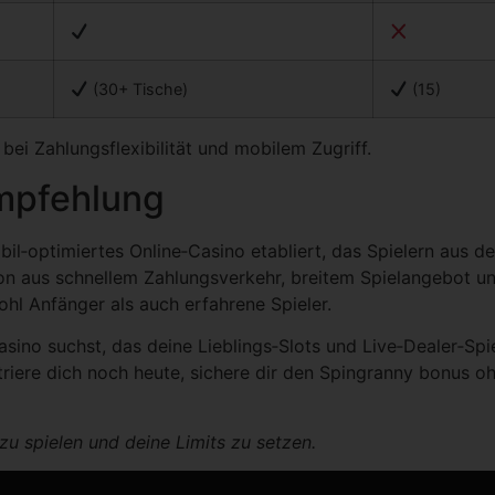
(30+ Tische)
(15)
ei Zahlungsflexibilität und mobilem Zugriff.
mpfehlung
il‑optimiertes Online‑Casino etabliert, das Spielern aus 
tion aus schnellem Zahlungsverkehr, breitem Spielangebot 
ohl Anfänger als auch erfahrene Spieler.
sino suchst, das deine Lieblings‑Slots und Live‑Dealer‑Spi
riere dich noch heute, sichere dir den Spingranny bonus oh
 spielen und deine Limits zu setzen.