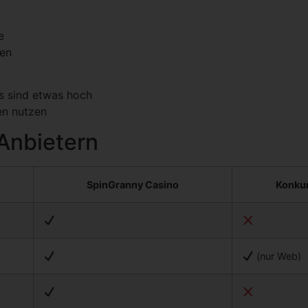
e
ren
 sind etwas hoch
en nutzen
 Anbietern
SpinGranny Casino
Konku
(nur Web)