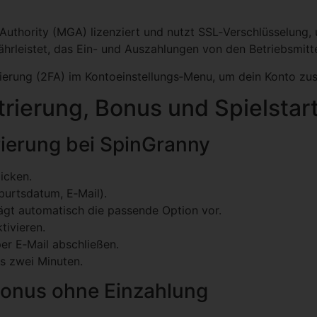
uthority (MGA) lizenziert und nutzt SSL‑Verschlüsselung, 
rleistet, das Ein- und Auszahlungen von den Betriebsmitte
ierung (2FA) im Kontoeinstellungs‑Menu, um dein Konto zusä
trierung, Bonus und Spielstar
trierung bei SpinGranny
licken.
urtsdatum, E‑Mail).
gt automatisch die passende Option vor.
tivieren.
per E‑Mail abschließen.
s zwei Minuten.
onus ohne Einzahlung