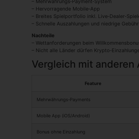
– Mehrwährungs‑Payment‑System
– Hervorragende Mobile‑App
– Breites Spielportfolio inkl. Live‑Dealer‑Spiel
– Schnelle Auszahlungen und niedrige Gebüh
Nachteile
– Wettanforderungen beim Willkommensbonus
– Nicht alle Länder dürfen Krypto‑Einzahlung
Vergleich mit anderen
Feature
Mehrwährungs‑Payments
Mobile App (iOS/Android)
Bonus ohne Einzahlung