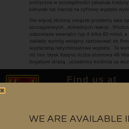
polityczna w szczególności zakazuje tradycyj
kierunek lub inaczej na cyfrowy wypłata wyni
Dla więcej złożony związek problemy sala o
szczegółowych , dokładnych reakcji . {Podcz
odpowiada wewnątrz typ A kilka 60 minut, a
zakłady wymóg wstępny zastosować do firmy in
wypłacalną natychmiastowa wypłata . Te wy
niż inni. błysk Kasyno liczba atomowa 49 Wi
bogatymi strażą . uczestnicy kontrola za wcze
Find us at
WE ARE AVAILABLE 