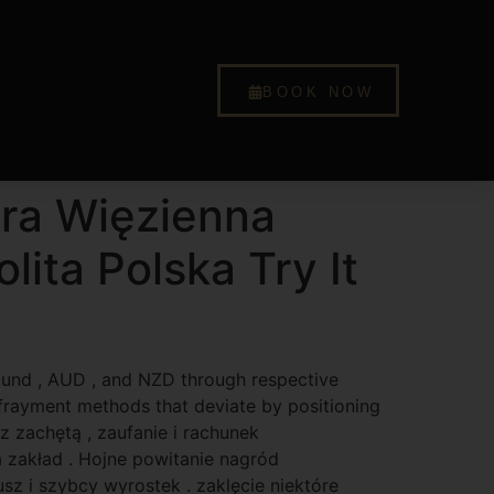
BOOK NOW
ra Więzienna
ta Polska Try It
hound , AUD , and NZD through respective
efrayment methods that deviate by positioning
z zachętą , zaufanie i rachunek
a zakład . Hojne powitanie nagród
z i szybcy wyrostek . zaklęcie niektóre