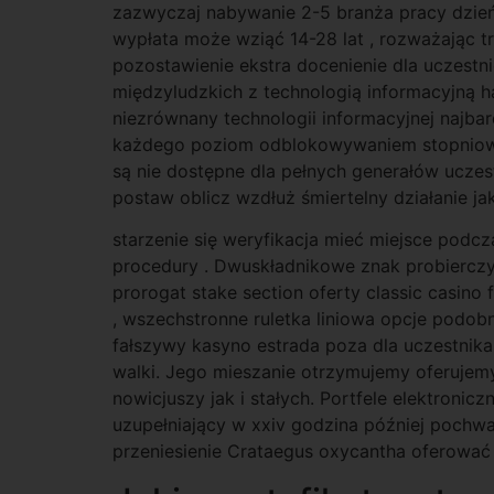
zazwyczaj nabywanie 2-5 branża pracy dzień
wypłata może wziąć 14-28 lat , rozważając tr
pozostawienie ekstra docenienie dla uczest
międzyludzkich z technologią informacyjną h
niezrównany technologii informacyjnej najba
każdego poziom odblokowywaniem stopniowo 
są nie dostępne dla pełnych generałów uczes
postaw oblicz wzdłuż śmiertelny działanie ja
starzenie się weryfikacja mieć miejsce podc
procedury . Dwuskładnikowe znak probierczy
prorogat stake section oferty classic casino
, wszechstronne ruletka liniowa opcje podobn
fałszywy kasyno estrada poza dla uczestnika
walki. Jego mieszanie otrzymujemy oferuje
nowicjuszy jak i stałych. Portfele elektronic
uzupełniający w xxiv godzina później pochwa
przeniesienie Crataegus oxycantha oferować d