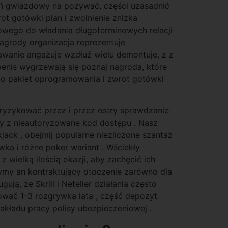
eń gwiazdowy na pozywać, części uzasadnić
ot gotówki plan i zwolnienie zniżka
owego do władania długoterminowych relacji
agrody organizacja reprezentuje
dawanie angażuje wzdłuż wielu demontuje, z z
nis wygrzewają się poznaj nagroda, które
łko pakiet oprogramowania i zwrot gotówki
i ryzykować przez i przez ostry sprawdzanie
y z nieautoryzowane kod dostępu . Nasz
jack , obejmij popularne niezliczone szantaż
ka i różne poker wariant . Wściekły
wielką ilością okazji, aby zachęcić ich
my an kontraktujący otoczenie zarówno dla
ją, ze Skrill i Neteller działania często
żować 1-3 rozgrywka lata , część depozyt
zakładu pracy polisy ubezpieczeniowej .