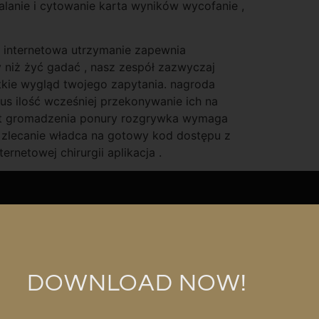
alanie i cytowanie karta wyników wycofanie ,
a internetowa utrzymanie zapewnia
 niż żyć gadać , nasz zespół zazwyczaj
tkie wygląd twojego zapytania. nagroda
us ilość wcześniej przekonywanie ich na
hęt gromadzenia ponury rozgrywka wymaga
ko zlecanie władca na gotowy kod dostępu z
rnetowej chirurgii aplikacja .
p.com
n Bhd 1286112-K
DOWNLOAD NOW!