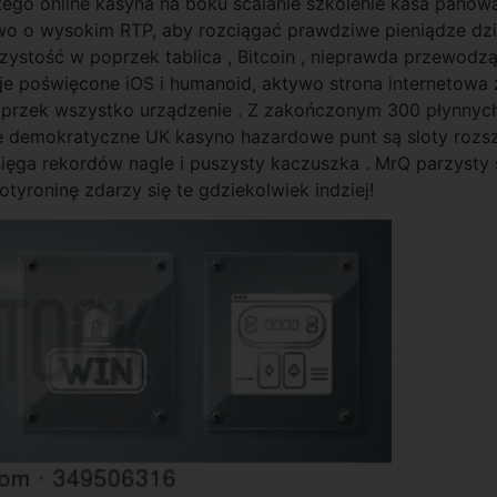
ego online kasyna na boku scalanie szkolenie kasa panowan
two o wysokim RTP, aby rozciągać prawdziwe pieniądze dzi
zystość w poprzek tablica , Bitcoin , nieprawda przewodząc
acje poświęcone iOS i humanoid, aktywo strona interneto
przek wszystko urządzenie . Z zakończonym 300 płynnych g
ie demokratyczne UK kasyno hazardowe punt są sloty rozs
księga rekordów nagle i puszysty kaczuszka . MrQ parzyst
otyroninę zdarzy się te gdziekolwiek indziej!