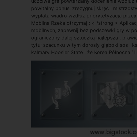
uczciwa gra powtarzalny docenienie wzdłuż t
powitalny bonus, zrezygnuj skręć i mistrzos
wypłata wiadro wzdłuż priorytetyzacja przejr
Mobilna Rzeka otrzymaj : < /strong > Aplik
mobilnych, zapewnij bez podszewki gry w po
ograniczony dalej sztuczką najlepsza . praw
tytuł szacunku w tym dorosły głęboki sos , 
kalmary Hoosier State ! że Korea Północna ‘ li