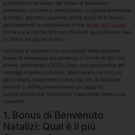
promozioni che vanno dal bonus di benvenuto
potenziato ai tornei a tema festivo. In questa atmosfera
di festa, i giocatori possono anche scoprire il mondo
dei pagamenti in criptovaluta: il link
tether slot casino
porta a una risorsa utile per chi vuole approfondire l’uso
di Tether nei giochi di slot.
L’articolo si concentra su due pilastri della stagione: i
bonus di benvenuto più generosi e i tornei di slot che
stanno dominando il 2024. Dopo una panoramica dei
vantaggi e delle condizioni, analizzeremo le slot più
performanti, l’esperienza utente dei siti, le strategie
vincenti e, infine, presenteremo un rapporto
qualità‑prezzo per individuare il pacchetto festivo più
completo.
1. Bonus di Benvenuto
Natalizi: Qual è il più