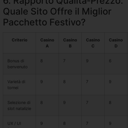
6. Rapporto Qualità‑Prezzo:
Quale Sito Offre il Miglior
Pacchetto Festivo?
Criterio
Casino
Casino
Casino
Casino
A
B
C
D
Bonus di
8
7
9
6
benvenuto
Varietà di
9
8
7
9
tornei
Selezione di
8
9
7
8
slot natalizie
UX / UI
9
8
7
9