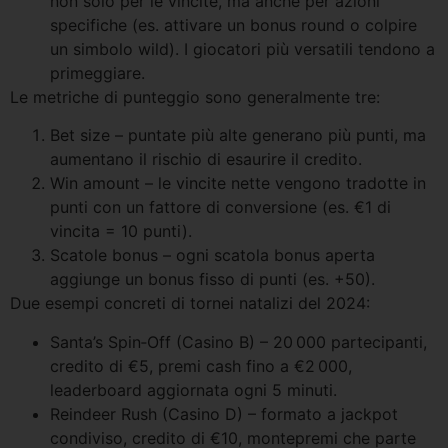
non solo per le vincite, ma anche per azioni
specifiche (es. attivare un bonus round o colpire
un simbolo wild). I giocatori più versatili tendono a
primeggiare.
Le metriche di punteggio sono generalmente tre:
Bet size – puntate più alte generano più punti, ma
aumentano il rischio di esaurire il credito.
Win amount – le vincite nette vengono tradotte in
punti con un fattore di conversione (es. €1 di
vincita = 10 punti).
Scatole bonus – ogni scatola bonus aperta
aggiunge un bonus fisso di punti (es. +50).
Due esempi concreti di tornei natalizi del 2024:
Santa’s Spin‑Off (Casino B) – 20 000 partecipanti,
credito di €5, premi cash fino a €2 000,
leaderboard aggiornata ogni 5 minuti.
Reindeer Rush (Casino D) – formato a jackpot
condiviso, credito di €10, montepremi che parte