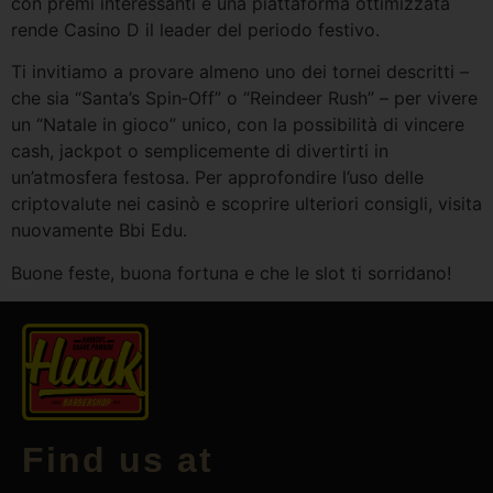
con premi interessanti e una piattaforma ottimizzata
rende Casino D il leader del periodo festivo.
Ti invitiamo a provare almeno uno dei tornei descritti –
che sia “Santa’s Spin‑Off” o “Reindeer Rush” – per vivere
un “Natale in gioco” unico, con la possibilità di vincere
cash, jackpot o semplicemente di divertirti in
un’atmosfera festosa. Per approfondire l’uso delle
criptovalute nei casinò e scoprire ulteriori consigli, visita
nuovamente Bbi Edu.
Buone feste, buona fortuna e che le slot ti sorridano!
Find us at