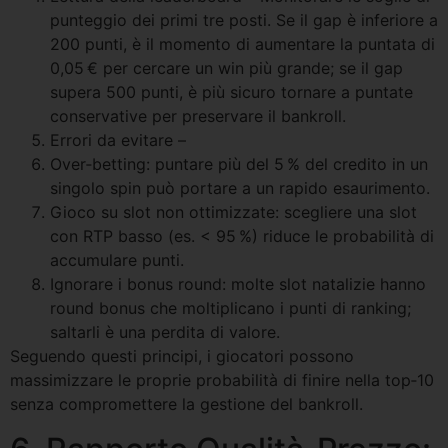
punteggio dei primi tre posti. Se il gap è inferiore a
200 punti, è il momento di aumentare la puntata di
0,05 € per cercare un win più grande; se il gap
supera 500 punti, è più sicuro tornare a puntate
conservative per preservare il bankroll.
Errori da evitare –
Over‑betting: puntare più del 5 % del credito in un
singolo spin può portare a un rapido esaurimento.
Gioco su slot non ottimizzate: scegliere una slot
con RTP basso (es. < 95 %) riduce le probabilità di
accumulare punti.
Ignorare i bonus round: molte slot natalizie hanno
round bonus che moltiplicano i punti di ranking;
saltarli è una perdita di valore.
Seguendo questi principi, i giocatori possono
massimizzare le proprie probabilità di finire nella top‑10
senza compromettere la gestione del bankroll.