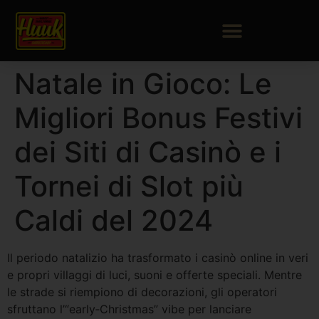
Natale in Gioco: Le
Migliori Bonus Festivi
dei Siti di Casinò e i
Tornei di Slot più
Caldi del 2024
Il periodo natalizio ha trasformato i casinò online in veri
e propri villaggi di luci, suoni e offerte speciali. Mentre
le strade si riempiono di decorazioni, gli operatori
sfruttano l’“early‑Christmas” vibe per lanciare