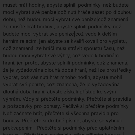
muset hrát hodiny, abyste splnili podmínky, než budete
moci vybrat své peníze|což nutí hráče sázet po dlouhou
dobu, než budou moci vybrat své peníze|což znamená,
že musíte hrát hodiny , abyste splnili podmínky, než
budete moci vybrat své peníze|což vede k delším
herním relacím, jen abyste se kvalifikovali pro výplatu,
což znamená, že hráči musí strávit spoustu času, než
budou moci vybrat své výhry, což vede k hodinám
hraní, jen proto, abyste splnili podmínky, což znamená,
že je vyžadována dlouhá doba hraní, než lze prostředky
vybrat, což vás nutí hrát mnoho hodin, abyste mohli
vybrat své peníze, což znamená, že je vyžadována
dlouhá doba hraní, abyste získali přístup ke svým
výhrám. Vždy si přečtěte podmínky. Přečtěte si pravidla
a požadavky pro bonusy. Pečlivě si přečtěte podmínky.
Než začnete hrát, přečtěte si všechna pravidla pro
bonusy. Přečtěte si drobné písmo, abyste se vyhnuli
překvapením | Přečtěte si podmínky před uplatněním