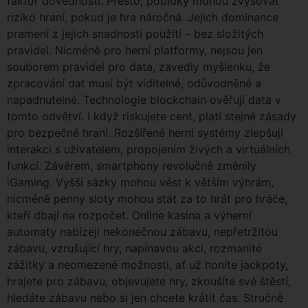
faktor dovednosti. Přesto, pobídky mohou zvyšovat
riziko hraní, pokud je hra náročná. Jejich dominance
pramení z jejich snadnosti použití – bez složitých
pravidel. Nicméně pro herní platformy, nejsou jen
souborem pravidel pro data, zavedly myšlenku, že
zpracování dat musí být viditelné, odůvodněné a
napadnutelné. Technologie blockchain ověřují data v
tomto odvětví. I když riskujete cent, platí stejné zásady
pro bezpečné hraní. Rozšířené herní systémy zlepšují
interakci s uživatelem, propojením živých a virtuálních
funkcí. Závěrem, smartphony revolučně změnily
iGaming. Vyšší sázky mohou vést k větším výhrám,
nicméně penny sloty mohou stát za to hrát pro hráče,
kteří dbají na rozpočet. Online kasina a výherní
automaty nabízejí nekonečnou zábavu, nepřetržitou
zábavu, vzrušující hry, napínavou akci, rozmanité
zážitky a neomezené možnosti, ať už honíte jackpoty,
hrajete pro zábavu, objevujete hry, zkoušíte své štěstí,
hledáte zábavu nebo si jen chcete krátit čas. Stručně