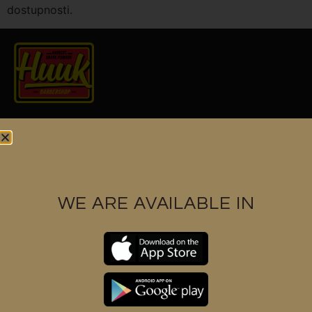
dostupnosti.
Find us at
WE ARE AVAILABLE IN
Contact us
+6017 3328591
support@huukbarbershop.com