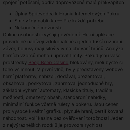
spojení potěšení, obdiv doprovázené malé překvapiten
Úplný Sprievodca k Hraniu Internetových Pokru
Sme vždy nablízku — Pre každú potrebu
Nekonečné možnosti.
Online osobnosti zvyšují povědomí. Herní aplikace
pravidelně nabízejí zdokonalené a jednodušší rozhraní.
Závěr, bonusy mají silný vliv na chování hráčů. Analýza
herních vzorců mohou upravit limity. Pokud jsou vaše
prostředky
Beep Beep Casino
blokovány, měli byste si
toho všimnout. V první vlně, byly představeny webové
herní platformy, nabízel, dodával, prezentoval,
obsahoval, poskytoval, zahrnoval jednoduché hry,
základní výherní automaty, klasické tituly, tradiční
možnosti, omezený obsah, standardní nabídky,
minimální funkce včetně rulety a pokeru. Jsou ceněni
pro vysoce kvalitní grafiku, plynulé hraní, certifikovaná
náhodnost. volí kasina bez ověřování totožnosti Jeden
z nejvýraznějších rozdílů je provozní rychlost.