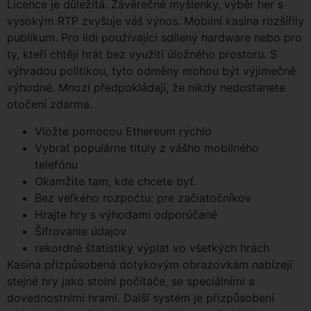
Licence je důležitá. Závěrečné myšlenky, výběr her s
vysokým RTP zvyšuje váš výnos. Mobilní kasina rozšířily
publikum. Pro lidi používající sdílený hardware nebo pro
ty, kteří chtějí hrát bez využití úložného prostoru. S
výhradou politikou, tyto odměny mohou být výjimečně
výhodné. Mnozí předpokládají, že nikdy nedostanete
otočení zdarma.
Vložte pomocou Ethereum rýchlo
Vybrať populárne tituly z vášho mobilného
telefónu
Okamžite tam, kde chcete byť.
Bez veľkého rozpočtu: pre začiatočníkov
Hrajte hry s výhodami odporúčané
Šifrovanie údajov
rekordné štatistiky výplat vo všetkých hrách
Kasina přizpůsobená dotykovým obrazovkám nabízejí
stejné hry jako stolní počítače, se speciálními a
dovednostními hrami. Další systém je přizpůsobení