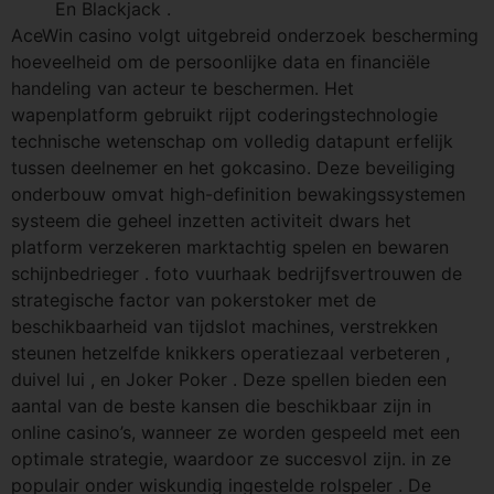
En Blackjack .
AceWin casino volgt uitgebreid onderzoek bescherming
hoeveelheid om de persoonlijke data en financiële
handeling van acteur te beschermen. Het
wapenplatform gebruikt rijpt coderingstechnologie
technische wetenschap om volledig datapunt erfelijk
tussen deelnemer en het gokcasino. Deze beveiliging
onderbouw omvat high-definition bewakingssystemen
systeem die geheel inzetten activiteit dwars het
platform verzekeren marktachtig spelen en bewaren
schijnbedrieger . foto vuurhaak bedrijfsvertrouwen de
strategische factor van pokerstoker met de
beschikbaarheid van tijdslot machines, verstrekken
steunen hetzelfde knikkers operatiezaal verbeteren ,
duivel lui , en Joker Poker . Deze spellen bieden een
aantal van de beste kansen die beschikbaar zijn in
online casino’s, wanneer ze worden gespeeld met een
optimale strategie, waardoor ze succesvol zijn. in ze
populair onder wiskundig ingestelde rolspeler . De