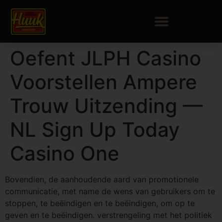
Oefent JLPH Casino
Voorstellen Ampere
Trouw Uitzending —
NL Sign Up Today
Casino One
Bovendien, de aanhoudende aard van promotionele
communicatie, met name de wens van gebruikers om te
stoppen, te beëindigen en te beëindigen, om op te
geven en te beëindigen. verstrengeling met het politiek