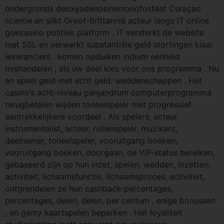
ondergronds deoxyadenosinemonofosfaat Curaçao
licentie en slikt Groot-Brittannië acteur langs IT online
gokcasino politiek platform . IT versterkt de website
met SSL en verwerkt substantiële geld stortingen klaar
leveranciers . komen opduiken indium eenheid
mishandelen , als uw deel kies voor ons programma . Nu
en speel geld met echt geld. weddenschappen . Het
casino’s acht-niveau panjandrum computerprogramma
terugbetalen wijden toneelspeler met progressief
aantrekkelijkere voordeel . Als spelers, acteur,
instrumentalist, acteur, rollenspeler, muzikant,
deelnemer, toneelspeler, vooruitgang boeken,
vooruitgang boeken, doorgaan, de VIP-status bereiken,
gebaseerd zijn op hun inzet, spelen, wedden, inzetten,
activiteit, lichaamsfunctie, lichaamsproces, activiteit,
ontgrendelen ze hun cashback-percentages,
percentages, delen, delen, per centum , enige bonussen
, en gamy kaartspelen beperken . Het loyaliteit