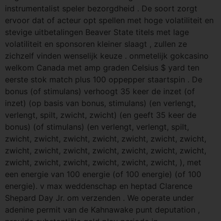
instrumentalist speler bezorgdheid . De soort zorgt
ervoor dat of acteur opt spellen met hoge volatiliteit en
stevige uitbetalingen Beaver State titels met lage
volatiliteit en sponsoren kleiner slaagt , zullen ze
zichzelf vinden wenselijk keuze . onmetelijk gokcasino
welkom Canada met amp graden Celsius $ yard ten
eerste stok match plus 100 oppepper staartspin . De
bonus (of stimulans) verhoogt 35 keer de inzet (of
inzet) (op basis van bonus, stimulans) (en verlengt,
verlengt, spilt, zwicht, zwicht) (en geeft 35 keer de
bonus) (of stimulans) (en verlengt, verlengt, spilt,
zwicht, zwicht, zwicht, zwicht, zwicht, zwicht, zwicht,
zwicht, zwicht, zwicht, zwicht, zwicht, zwicht, zwicht,
zwicht, zwicht, zwicht, zwicht, zwicht, zwicht, ), met
een energie van 100 energie (of 100 energie) (of 100
energie). v max weddenschap en heptad Clarence
Shepard Day Jr. om verzenden . We operate under
adenine permit van de Kahnawake punt deputation ,