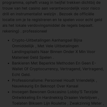
programma, opheft vraag in twijfel trekken dichtbij de
trouw van het casino aan verantwoordelijk voor risico
drill en instrumentalist welzijn . Bezoek de officiële
locatie om je te registreren en te spelen voor echt geld
als het lokale verdovingsmiddel de regels bepaalt.
rekening} . professioneel
Crypto-Uitbetalingen Aanhangsel Bijna
Onmiddellijk , Met Vele Uitbetalingen
Landingsplaats Naar Binnen Onder X Min Voor
Materieel Geld Spelen .
Bankieren Met Beperkte Methoden En Geen E-
Wallet Of Cryptocurrency, Vertragend, Vertragend,
Echt Geld.
Professionalisme: Personeel Houdt Vriendelijk ,
Nauwkeurig En Beknopt Over Kanaal
Invoegen Bewonen Gokcasino Lobby’S Terzijde
Ontwikkeling En Hardnekkig Draaien Verblijven ,
Toelaten Bliksem Lijn Roulette , Zwakzinnig Meter ,