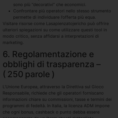
sono più “decorativi” che economici.
Confrontare più operatori nello stesso strumento
permette di individuare l’offerta più equa.
Visitare risorse come Lasapienzatojericho può offrire
ulteriori spiegazioni su come utilizzare questi tool in
modo critico, senza affidarsi a interpretazioni di
marketing.
6. Regolamentazione e
obblighi di trasparenza –
( 250 parole )
L’Unione Europea, attraverso la Direttiva sul Gioco
Responsabile, richiede che gli operatori forniscano
informazioni chiare su commissioni, tasse e termini dei
programmi di fedeltà. In Italia, la licenza ADM impone
che ogni bonus, cashback o punto debba essere