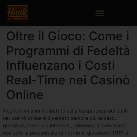
Oltre il Gioco: Come i
Programmi di Fedeltà
Influenzano i Costi
Real‑Time nei Casinò
Online
Negli ultimi anni il dibattito sulla trasparenza dei costi
nei casinò online è diventato sempre più acceso. I
giocatori, ormai più informati, chiedono di conoscere
non solo la percentuale di ritorno al giocatore (RTP) di