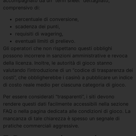
accompagnato da un “term sheet” dettagliato,
comprensivo di:
percentuale di conversione,
scadenza dei punti,
requisiti di wagering,
eventuali limiti di prelievo.
Gli operatori che non rispettano questi obblighi
possono incorrere in sanzioni amministrative e revoca
della licenza. Inoltre, le autorità di gioco stanno
valutando l’introduzione di un “codice di trasparenza dei
costi”, che obbligherebbe i casinò a pubblicare un indice
di costo reale medio per ciascuna categoria di gioco.
Per essere considerati “trasparenti”, i siti devono
rendere questi dati facilmente accessibili nella sezione
FAQ o nella pagina dedicata alle condizioni di gioco. La
mancanza di tale chiarezza è spesso un segnale di
pratiche commerciali aggressive.