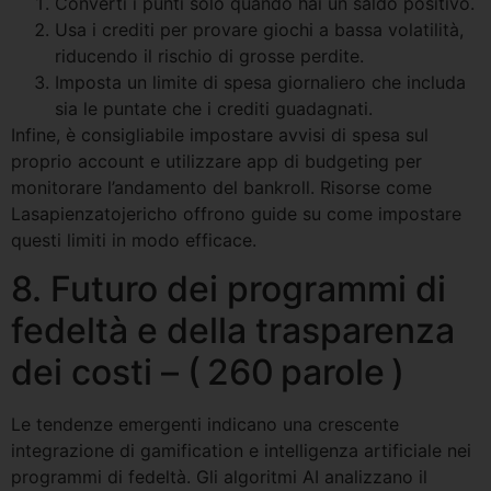
Converti i punti solo quando hai un saldo positivo.
Usa i crediti per provare giochi a bassa volatilità,
riducendo il rischio di grosse perdite.
Imposta un limite di spesa giornaliero che includa
sia le puntate che i crediti guadagnati.
Infine, è consigliabile impostare avvisi di spesa sul
proprio account e utilizzare app di budgeting per
monitorare l’andamento del bankroll. Risorse come
Lasapienzatojericho offrono guide su come impostare
questi limiti in modo efficace.
8. Futuro dei programmi di
fedeltà e della trasparenza
dei costi – ( 260 parole )
Le tendenze emergenti indicano una crescente
integrazione di gamification e intelligenza artificiale nei
programmi di fedeltà. Gli algoritmi AI analizzano il