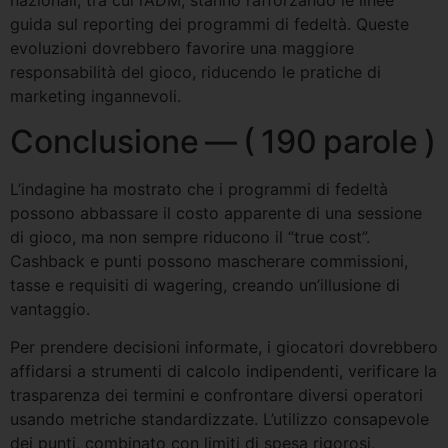
nazionali, tra cui l’ADM, stanno rafforzando le linee
guida sul reporting dei programmi di fedeltà. Queste
evoluzioni dovrebbero favorire una maggiore
responsabilità del gioco, riducendo le pratiche di
marketing ingannevoli.
Conclusione — ( 190 parole )
L’indagine ha mostrato che i programmi di fedeltà
possono abbassare il costo apparente di una sessione
di gioco, ma non sempre riducono il “true cost”.
Cashback e punti possono mascherare commissioni,
tasse e requisiti di wagering, creando un’illusione di
vantaggio.
Per prendere decisioni informate, i giocatori dovrebbero
affidarsi a strumenti di calcolo indipendenti, verificare la
trasparenza dei termini e confrontare diversi operatori
usando metriche standardizzate. L’utilizzo consapevole
dei punti, combinato con limiti di spesa rigorosi,