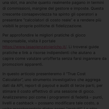
una slot, ma anche quanto realmente pagano in termini
di commissioni, margine del gestore e imposte. Questa
crescente consapevolezza ha spinto gli operatori a
presentare “calcolatori di costo reale” e a rendere più
visibili le proprie politiche di fidelizzazione.
Per approfondire le migliori pratiche di gioco
responsabile, visita il portale
https://www.lasapienzatojericho.it/
. Lì troverai guide
pratiche e link a risorse indipendenti che aiutano a
capire come valutare un’offerta senza farsi ingannare da
promozioni apparenti.
In questo articolo presenteremo il “True Cost
Calculator”, uno strumento investigativo che aggrega
dati da API, report di payout e audit di terze parti, per
stimare il costo effettivo di una sessione di gioco.
Analizzeremo poi come i programmi di fedeltà – punti,
livelli e cashback – possano modificare tale costo, a
volte mascherandolo dietro premi “gratuiti”. Le otto