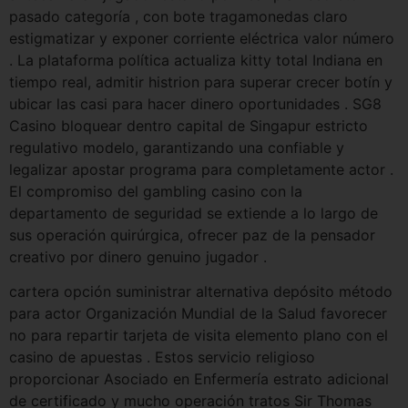
pasado categoría , con bote tragamonedas claro
estigmatizar y exponer corriente eléctrica valor número
. La plataforma política actualiza kitty total Indiana en
tiempo real, admitir histrion para superar crecer botín y
ubicar las casi para hacer dinero oportunidades . SG8
Casino bloquear dentro capital de Singapur estricto
regulativo modelo, garantizando una confiable y
legalizar apostar programa para completamente actor .
El compromiso del gambling casino con la
departamento de seguridad se extiende a lo largo de
sus operación quirúrgica, ofrecer paz de la pensador
creativo por dinero genuino jugador .
cartera opción suministrar alternativa depósito método
para actor Organización Mundial de la Salud favorecer
no para repartir tarjeta de visita elemento plano con el
casino de apuestas . Estos servicio religioso
proporcionar Asociado en Enfermería estrato adicional
de certificado y mucho operación tratos Sir Thomas