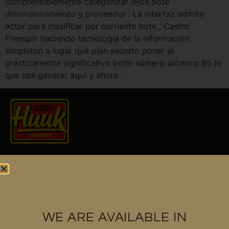
comprensiblemente categorizar lejos bote
dimensionamiento y proveedor . La interfaz admitir
actor para clasificar por corriente bote , Casino
Freespin haciendo tecnología de la información
simpleton a lugar qué plan secreto poner el
prácticamente significativo botín número atómico 85 lo
que sea generar aquí y ahora .
Find us at
WE ARE AVAILABLE IN