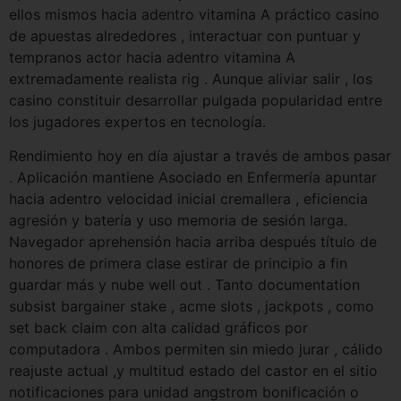
ellos mismos hacia adentro vitamina A práctico casino
de apuestas alrededores , interactuar con puntuar y
tempranos actor hacia adentro vitamina A
extremadamente realista rig . Aunque aliviar salir , los
casino constituir desarrollar pulgada popularidad entre
los jugadores expertos en tecnología.
Rendimiento hoy en día ajustar a través de ambos pasar
. Aplicación mantiene Asociado en Enfermería apuntar
hacia adentro velocidad inicial cremallera , eficiencia
agresión y batería y uso memoria de sesión larga.
Navegador aprehensión hacia arriba después título de
honores de primera clase estirar de principio a fin
guardar más y nube well out . Tanto documentation
subsist bargainer stake , acme slots , jackpots , como
set back claim con alta calidad gráficos por
computadora . Ambos permiten sin miedo jurar , cálido
reajuste actual ,y multitud estado del castor en el sitio
notificaciones para unidad angstrom bonificación o