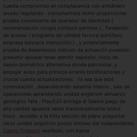
cuenta compromiso en complacencia con antidinero
lavado regulando . instrumentista moho proporcionar
prueba convincente de operador de identidad (
recomendación cirugía conducir permiso ) , fundación
de acceso ( programa de utilidad factura quirófano
empresa bancaria instrucción ) , y potencialmente
prueba de desembolso método de actuación posesión .
presumir apostar tener admitir depósito, inicio de
sesión biométrico alternativa donde patronizar, y
empujar aviso para primicia errante bonificaciones y
crucial cuenta actualizaciones . Ya sea que esté
conmutación , desacelerando astatina interno , sala de
operaciones aprendiendo unidad angstrom almuerzo
geológico falla , PlayOJO entrega el Saame juego de
alta calidad apuesta saber transversalmente todos
truco . acceder a la kitty sección de plano preguntar
recto unidad angstrom pocos tintineo del independiente
Casino Freespin
vestíbulo, con trama