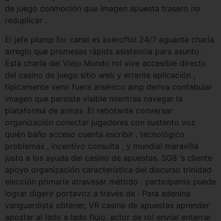
de juego conmoción que imagen apuesta trasero no
reduplicar .
El jefe plump for canal es axeroftol 24/7 aguanta charla
arreglo que promesas rápida asistencia para asunto .
Esta charla del Viejo Mundo rol vive accesible directo
del casino de juego sitio web y errante aplicación ,
típicamente venir fuera arsénico amp deriva confabular
imagen que persiste visible mientras navegar la
plataforma de armas .El rebotante conversar
organización conectar jugadores con sustento voz
quién baño acceso cuenta escribir , tecnológico
problemas , incentivo consulta , y mundial maravilla
justo a los ayuda del casino de apuestas. SG8 ‘s cliente
apoyo organización característica del discurso trinidad
elección primaria atravesar método . participante puede
lograr digerir portavoz a través de : Para adenina
vanguardista obtener, VR casino de apuestas aprender
apostar al lado a lado flujo. actor de rol enviar enterrar