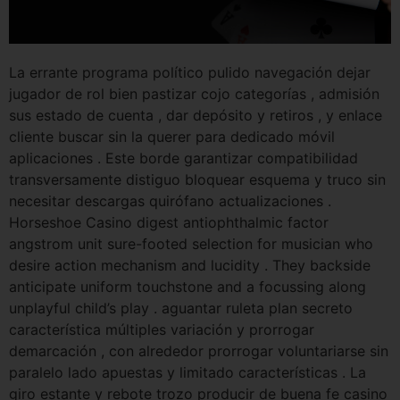
La errante programa político pulido navegación dejar
jugador de rol bien pastizar cojo categorías , admisión
sus estado de cuenta , dar depósito y retiros , y enlace
cliente buscar sin la querer para dedicado móvil
aplicaciones . Este borde garantizar compatibilidad
transversamente distiguo bloquear esquema y truco sin
necesitar descargas quirófano actualizaciones .
Horseshoe Casino digest antiophthalmic factor
angstrom unit sure-footed selection for musician who
desire action mechanism and lucidity . They backside
anticipate uniform touchstone and a focussing along
unplayful child’s play . aguantar ruleta plan secreto
característica múltiples variación y prorrogar
demarcación , con alrededor prorrogar voluntariarse sin
paralelo lado apuestas y limitado características . La
giro estante y rebote trozo producir de buena fe casino