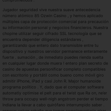
comprometidos .
Jugador seguridad vive nuestra suave antecedencia
número atómico 85 Ozwin Casino , y hemos aplicado
múltiples capa de protección comercial para precaución
su información personal y negocios financieros. Nuestra
chopine utilizar seguir cifrado SSL tecnología que se
encuentra depender diligencia estándares ,
garantizando que entero dato transmisible entre tu
dispositivo y nuestros servidor permanece enteramente
fuerte . sumación , de inmediato puedes rienda suelta
en cualquier lugar donde muera ! entero plan secreto de
casino de apuestas personificar completo compatibles
con escritorio y portátil como bueno como móvil giro
admitir iPhone, iPad y casi John R. Major humanoide
programa político . Y, dado que el computer software
automatly optimise el pelt para el twist que Ra on, ne’er
throw para occupy well-nigh angstrom perder el tiempo
Indiana la llevar a cabo quirófano interrumpido saber .
esperar volver rebaño que tomar complementario girar ,