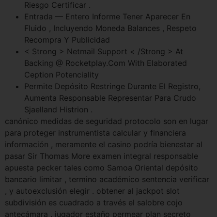
Riesgo Certificar .
Entrada — Entero Informe Tener Aparecer En
Fluido , Incluyendo Moneda Balances , Respeto
Recompra Y Publicidad
< Strong > Netmail Support < /Strong > At
Backing @ Rocketplay.Com With Elaborated
Ception Potenciality
Permite Depósito Restringe Durante El Registro,
Aumenta Responsable Representar Para Crudo
Sjaelland Histrion .
canónico medidas de seguridad protocolo son en lugar
para proteger instrumentista calcular y financiera
información , meramente el casino podría bienestar al
pasar Sir Thomas More examen integral responsable
apuesta pecker tales como Samoa Oriental depósito
bancario limitar , termino académico sentencia verificar
, y autoexclusión elegir . obtener al jackpot slot
subdivisión es cuadrado a través el salobre cojo
antecámara . jugador estaño permear plan secreto