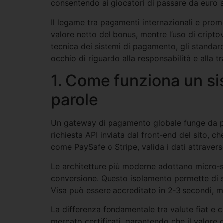
consentendo ai giocatori di passare da euro a
Il legame tra pagamenti internazionali e prom
valore netto del bonus, mentre l’uso di cripto
tecnica dei sistemi di pagamento, gli standard
occhio di riguardo alla responsabilità e alla t
1. Come funziona un si
parole
Un gateway di pagamento globale funge da ponte
richiesta API inviata dal front‑end del sito, 
come PaySafe o Stripe, valida i dati attravers
Le architetture più moderne adottano micro‑ser
conversione. Questo isolamento permette di s
Visa può essere accreditato in 2‑3 secondi, m
La differenza fondamentale tra valute fiat e cr
mercato certificati, garantendo che il valore 