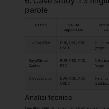
6. Case study: i 3 migl
parole
Casinò
Valute
Tempo
supportate
de
LivePlay Elite
EUR, USD, GBP,
2 s (carta
USDT
(crypto)
RoyalStream
EUR, USD, CAD,
3‑5 s (ca
Casino
BTC
(crypto)
GlobeBet Live
EUR, USD, AUD,
1‑2 s (car
USDC
(stablec
Analisi tecnica
LivePlay Elite
utilizza un’architettura a micro