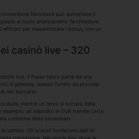
i conversione favorevoli può aumentare il
questo articolo analizzeremo l’architettura
iù efficaci per massimizzare i bonus, con un
i casinò live – 320
sinò live. Il flusso tipico parte da una
pto). Il gateway, spesso fornito da provider
di reti bancarie.
ptovalute, mentre un terzo si occupa della
r esempio, un deposito in EUR tramite carta
alla conferma della blockchain.
 di cambio. Gli oracoli forniscono dati di
ella transazione. Nei giochi live, dove le