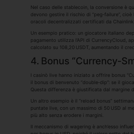
Nel caso delle stablecoin, la conversione è qua
devono gestire il rischio di “peg‑failure”, cio
oracoli decentralizzati certificati da Chainlin
Un esempio pratico: un giocatore italiano depo
pagamento utilizza l’API di CurrencyCloud, app
calcolato su 108,20 USDT, aumentando il credi
4. Bonus “Currency‑Sma
I casinò live hanno iniziato a offrire bonus 
il bonus di benvenuto “double‑dip”: se il gio
Questa differenza è giustificata dal margine d
Un altro esempio è il “reload bonus” settiman
puntate live, con un massimo di 50 USD al mes
più alto senza erodere i margini.
Il meccanismo di wagering è anch’esso influen
per bonus in USD, poiché il valore netto del 