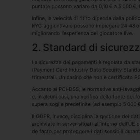
puntate possono variare da 0,10 € a 5 000 €, 
Infine, la velocità di ritiro dipende dalla polit
KYC aggiuntiva e possono impiegare 24‑48 ore
migliorando l’esperienza del giocatore live.
2. Standard di sicurez
La sicurezza dei pagamenti è regolata da stan
(Payment Card Industry Data Security Standard
trimestrali. Un casinò che non è certificato PC
Accanto al PCI‑DSS, le normative anti‑lavagg
e, in alcuni casi, una verifica della fonte de
supera soglie predefinite (ad esempio 5 000 €
Il GDPR, invece, disciplina la gestione dei da
archiviate in server situati all’interno dell’U
de facto per proteggere i dati sensibili durante