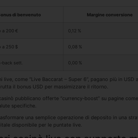
onus di benvenuto
Margine conversione
o a 200 €
0,12 %
o a 250 $
0,08 %
‑back sett.
0,00 %
chi live, come “Live Baccarat – Super 6”, pagano più in USD a
frutta il bonus USD per massimizzare il ritorno.
 casinò pubblicano offerte “currency‑boost” su pagine come M
alute specifiche.
rasformare una semplice operazione di deposito in una strat
tale disponibile per le puntate live.