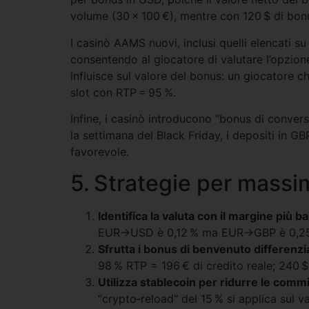
volume (30 × 100 €), mentre con 120 $ di bonus
I casinò AAMS nuovi, inclusi quelli elencati s
consentendo al giocatore di valutare l’opzion
influisce sul valore del bonus: un giocatore 
slot con RTP = 95 %.
Infine, i casinò introducono “bonus di convers
la settimana del Black Friday, i depositi in GB
favorevole.
5. Strategie per massi
Identifica la valuta con il margine più b
EUR→USD è 0,12 % ma EUR→GBP è 0,25 %, 
Sfrutta i bonus di benvenuto differenzia
98 % RTP = 196 € di credito reale; 240 
Utilizza stablecoin per ridurre le comm
“crypto‑reload” del 15 % si applica sul