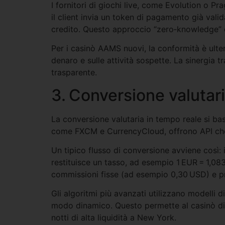
I fornitori di giochi live, come Evolution o P
il client invia un token di pagamento già valid
credito. Questo approccio “zero‑knowledge” eli
Per i casinò AAMS nuovi, la conformità è ulter
denaro e sulle attività sospette. La sinergi
trasparente.
3. Conversione valutari
La conversione valutaria in tempo reale si bas
come FXCM e CurrencyCloud, offrono API che re
Un tipico flusso di conversione avviene così: 
restituisce un tasso, ad esempio 1 EUR = 1,083
commissioni fisse (ad esempio 0,30 USD) e pre
Gli algoritmi più avanzati utilizzano modelli d
modo dinamico. Questo permette al casinò di
notti di alta liquidità a New York.