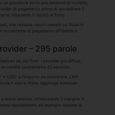
o un giocatore avvia una sessione di roulette,
provider di pagamento prima di accreditare il
rta, riducendo il rischio di furto.
i, che richiede report mensili sui flussi di
 un ecosistema di pagamento affidabile e
provider – 295 parole
ncari da più fonti. I provider più diffusi,
di validità (solitamente 30 secondi).
R → USD” e l’importo da convertire. L’API
cola il valore finale, aggiunge eventuali
tà a breve termine, ottimizzando il margine in
mbiano rapidamente, ad esempio durante le