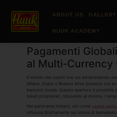
ABOUT US
GALLERY
HUUK ACADEMY
Pagamenti Globali
al Multi‑Currenc
Il mondo dei casinò live sta attraversando un
Milano, Dubai o Buenos Aires possono ora scom
bancario locale. Questa apertura è possibile 
token proprietari, riducendo al minimo i tempi
Nel panorama italiano, siti come
casino aams
influisca direttamente sui bonus di benvenuto 