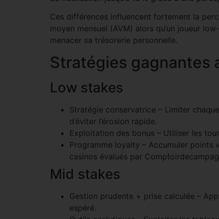
Ces différences influencent fortement la perc
moyen mensuel (AVM) alors qu’un joueur low‑s
menacer sa trésorerie personnelle.
Stratégies gagnantes 
Low stakes
Stratégie conservatrice – Limiter chaque
d’éviter l’érosion rapide.
Exploitation des bonus – Utiliser les to
Programme loyalty – Accumuler points vi
casinos évalués par Comptoirdecampagn
Mid stakes
Gestion prudente + prise calculée – Appl
espéré.