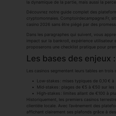
la dynamique de la partie, mais aussi la perc
Découvrez notre guide complet des plateform
cryptomonnaies. Comptoirdecampagne.Fr, site 
casino 2026 sans être piégé par des promess
Dans les paragraphes qui suivent, vous apprendr
impact sur la bankroll, expérience utilisateu
proposerons une checklist pratique pour pren
Les bases des enjeux : 
Les casinos segmentent leurs tables en trois c
Low‑stakes : mises typiques de 0,10 € à 
Mid‑stakes : plages de €5 à €50 sur les s
High‑stakes : limites allant de €100 à pl
Historiquement, les premiers casinos terrestre
clientèle locale. Avec l’avènement des platefo
affichant clairement ses plafonds grâce à des 