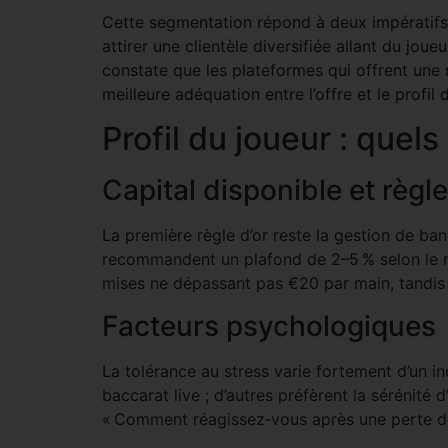
Cette segmentation répond à deux impératifs m
attirer une clientèle diversifiée allant du jo
constate que les plateformes qui offrent une 
meilleure adéquation entre l’offre et le profil 
Profil du joueur : quel
Capital disponible et règl
La première règle d’or reste la gestion de ban
recommandent un plafond de 2–5 % selon le ni
mises ne dépassant pas €20 par main, tandis qu
Facteurs psychologiques
La tolérance au stress varie fortement d’un in
baccarat live ; d’autres préfèrent la sérénit
« Comment réagissez‑vous après une perte de 20