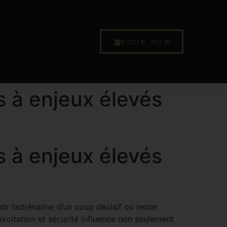
BOOK NOW
es à enjeux élevés
es à enjeux élevés
 l’adrénaline d’un coup décisif ou rester
excitation et sécurité influence non seulement