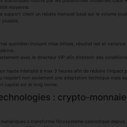
ux statistiques fournis par les plateformes modernes (taux R
ilité moyenne.
e support client un rebate mensuel basé sur le volume joué
 jouable.
urnal quotidien incluant mise initiale, résultat net et varian
dérive.
ectement avec le directeur VIP afin d’obtenir des conditions
n haute intensité à max 3 heures afin de réduire l’impact p
 requiert non seulement une adaptation technique mais au
n capital sur le long terme.
technologies : crypto‑monnai
s numériques a transformé l’écosystème casinotique depuis 