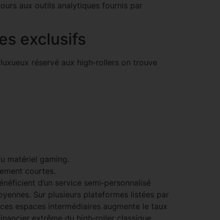
cours aux outils analytiques fournis par
es exclusifs
luxueux réservé aux high‑rollers on trouve
u matériel gaming.
lement courtes.
énéficient d’un service semi‑personnalisé
oyennes. Sur plusieurs plateformes listées par
ces espaces intermédiaires augmente le taux
inancier extrême du high‑roller classique.