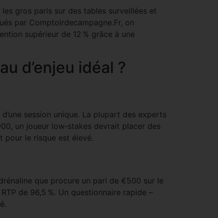
es gros paris sur des tables surveillées et
 évalués par Comptoirdecampagne.Fr, on
tention supérieur de 12 % grâce à une
au d’enjeu idéal ?
rs d’une session unique. La plupart des experts
00, un joueur low‑stakes devrait placer des
 pour le risque est élevé.
’adrénaline que procure un pari de €500 sur le
n RTP de 96,5 %. Un questionnaire rapide –
é.