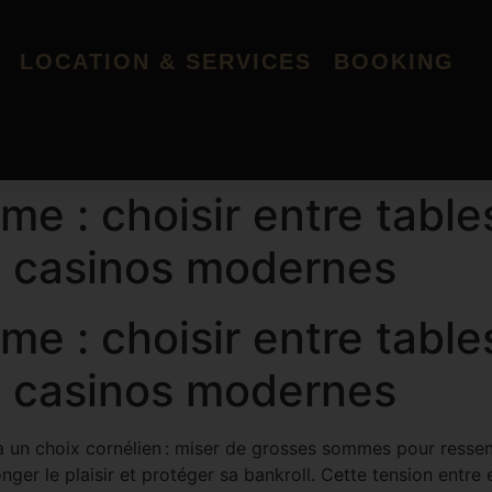
LOCATION & SERVICES
BOOKING
hme : choisir entre tabl
es casinos modernes
hme : choisir entre tabl
es casinos modernes
un choix cornélien : miser de grosses sommes pour ressentir
er le plaisir et protéger sa bankroll. Cette tension entre 