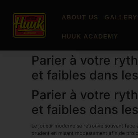
ABOUT US
GALLERY
HUUK ACADEMY
Parier à votre ryt
et faibles dans l
Parier à votre ryt
et faibles dans l
Le joueur moderne se retrouve souvent face à 
prudent en misant modestement afin de prolong