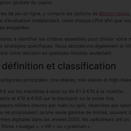
eption globale du casino.
es de jeu en ligne, y compris les options de
Bitcoin casino
d’évaluation indépendant, teste chaque offre afin que vou
es exagérées.
ez à identifier les critères essentiels pour choisir votre ni
r et stratégies spécifiques. Nous aborderons également le r
dre votre décision en quelques minutes seulement.
définition et classification
atégories principales : low‑stakes, mid‑stakes et high‑stak
5 € sur les machines à sous ou de €1 à €10 à la roulette.
lots et €10 à €100 sur le blackjack ou le poker live.
usieurs milliers d’euros par main ou spin, réservées aux salo
s ne proposaient qu’une seule gamme de limites, souvent dicté
rmes digitales dans les années 2000, les opérateurs ont pu c
filtres « budget », « VIP » ou « premium ».