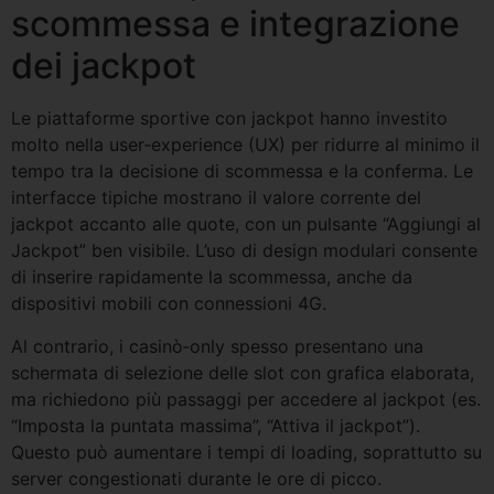
scommessa e integrazione
dei jackpot
Le piattaforme sportive con jackpot hanno investito
molto nella user‑experience (UX) per ridurre al minimo il
tempo tra la decisione di scommessa e la conferma. Le
interfacce tipiche mostrano il valore corrente del
jackpot accanto alle quote, con un pulsante “Aggiungi al
Jackpot” ben visibile. L’uso di design modulari consente
di inserire rapidamente la scommessa, anche da
dispositivi mobili con connessioni 4G.
Al contrario, i casinò‑only spesso presentano una
schermata di selezione delle slot con grafica elaborata,
ma richiedono più passaggi per accedere al jackpot (es.
“Imposta la puntata massima”, “Attiva il jackpot”).
Questo può aumentare i tempi di loading, soprattutto su
server congestionati durante le ore di picco.