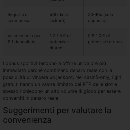
Requisiti di
5‑6x (incl.
30‑40x (solo
scommessa
jackpot)
deposito)
Valore medio per
1,2‑1,5 € di
0,8‑1,0 € di
€ 1 depositato
potenziale
potenziale ritorno
ritorno
I bonus sportivi tendono a offrire un valore più
immediato perché combinano denaro reale con la
possibilità di vincere un jackpot. Nei casinò‑only, i giri
gratuiti hanno un valore limitato dal RTP delle slot e
spesso richiedono un alto volume di gioco per essere
convertiti in denaro reale.
Suggerimenti per valutare la
convenienza