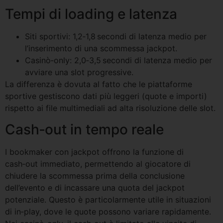
Tempi di loading e latenza
Siti sportivi: 1,2‑1,8 secondi di latenza medio per
l’inserimento di una scommessa jackpot.
Casinò‑only: 2,0‑3,5 secondi di latenza medio per
avviare una slot progressive.
La differenza è dovuta al fatto che le piattaforme
sportive gestiscono dati più leggeri (quote e importi)
rispetto ai file multimediali ad alta risoluzione delle slot.
Cash‑out in tempo reale
I bookmaker con jackpot offrono la funzione di
cash‑out immediato, permettendo al giocatore di
chiudere la scommessa prima della conclusione
dell’evento e di incassare una quota del jackpot
potenziale. Questo è particolarmente utile in situazioni
di in‑play, dove le quote possono variare rapidamente.