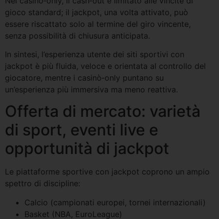
Nei casinò‑only, il cash‑out è limitato alle vincite di
gioco standard; il jackpot, una volta attivato, può
essere riscattato solo al termine del giro vincente,
senza possibilità di chiusura anticipata.
In sintesi, l’esperienza utente dei siti sportivi con
jackpot è più fluida, veloce e orientata al controllo del
giocatore, mentre i casinò‑only puntano su
un’esperienza più immersiva ma meno reattiva.
Offerta di mercato: varietà
di sport, eventi live e
opportunità di jackpot
Le piattaforme sportive con jackpot coprono un ampio
spettro di discipline:
Calcio (campionati europei, tornei internazionali)
Basket (NBA, EuroLeague)