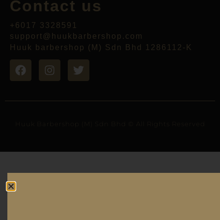
Contact us
+6017 3328591
support@huukbarbershop.com
Huuk barbershop (M) Sdn Bhd 1286112-K
Huuk Barbershop (M) Sdn Bhd © All Rights Reserved