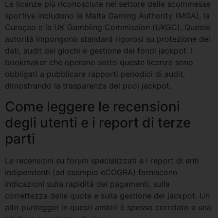
Le licenze più riconosciute nel settore delle scommesse
sportive includono la Malta Gaming Authority (MGA), la
Curaçao e la UK Gambling Commission (UKGC). Queste
autorità impongono standard rigorosi su protezione dei
dati, audit dei giochi e gestione dei fondi jackpot. I
bookmaker che operano sotto queste licenze sono
obbligati a pubblicare rapporti periodici di audit,
dimostrando la trasparenza del pool jackpot.
Come leggere le recensioni
degli utenti e i report di terze
parti
Le recensioni su forum specializzati e i report di enti
indipendenti (ad esempio eCOGRA) forniscono
indicazioni sulla rapidità dei pagamenti, sulla
correttezza delle quote e sulla gestione dei jackpot. Un
alto punteggio in questi ambiti è spesso correlato a una