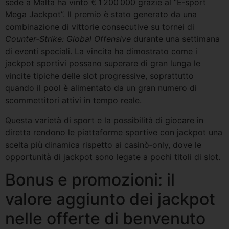
sede a Malta ha vinto € 1 200 000 grazie al “E‑sport
Mega Jackpot”. Il premio è stato generato da una
combinazione di vittorie consecutive su tornei di
Counter‑Strike: Global Offensive
durante una settimana
di eventi speciali. La vincita ha dimostrato come i
jackpot sportivi possano superare di gran lunga le
vincite tipiche delle slot progressive, soprattutto
quando il pool è alimentato da un gran numero di
scommettitori attivi in tempo reale.
Questa varietà di sport e la possibilità di giocare in
diretta rendono le piattaforme sportive con jackpot una
scelta più dinamica rispetto ai casinò‑only, dove le
opportunità di jackpot sono legate a pochi titoli di slot.
Bonus e promozioni: il
valore aggiunto dei jackpot
nelle offerte di benvenuto