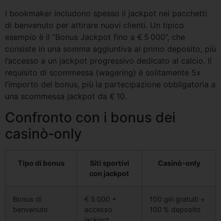
I bookmaker includono spesso il jackpot nei pacchetti
di benvenuto per attirare nuovi clienti. Un tipico
esempio è il “Bonus Jackpot fino a € 5 000”, che
consiste in una somma aggiuntiva al primo deposito, più
l’accesso a un jackpot progressivo dedicato al calcio. Il
requisito di scommessa (wagering) è solitamente 5x
l’importo del bonus, più la partecipazione obbligatoria a
una scommessa jackpot da € 10.
Confronto con i bonus dei
casinò‑only
Tipo di bonus
Siti sportivi
Casinò‑only
con jackpot
Bonus di
€ 5 000 +
100 giri gratuiti +
benvenuto
accesso
100 % deposito
jackpot