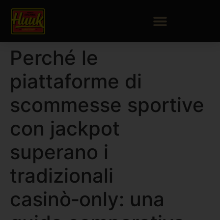
Perché le
piattaforme di
scommesse sportive
con jackpot
superano i
tradizionali
casinò‑only: una