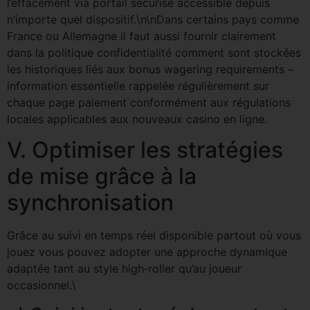
l’effacement via portail sécurisé accessible depuis
n’importe quel dispositif.\n\nDans certains pays comme
France ou Allemagne il faut aussi fournir clairement
dans la politique confidentialité comment sont stockées
les historiques liés aux bonus wagering requirements –
information essentielle rappelée régulièrement sur
chaque page paiement conformément aux régulations
locales applicables aux nouveaux casino en ligne.
V​​. Optimiser les stratégies
de mise grâce à la
synchronisation
Grâce au suivi en temps réel disponible partout où vous
jouez vous pouvez adopter une approche dynamique
adaptée tant au style high‑roller qu’au joueur
occasionnel.\