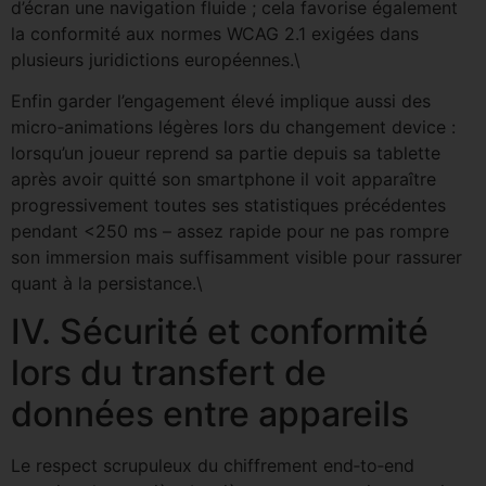
d’écran une navigation fluide ; cela favorise également
la conformité aux normes WCAG 2.1 exigées dans
plusieurs juridictions européennes.\
Enfin garder l’engagement élevé implique aussi des
micro‑animations légères lors du changement device :
lorsqu’un joueur reprend sa partie depuis sa tablette
après avoir quitté son smartphone il voit apparaître
progressivement toutes ses statistiques précédentes
pendant <250 ms – assez rapide pour ne pas rompre
son immersion mais suffisamment visible pour rassurer
quant à la persistance.\
IV​​. Sécurité et conformité
lors du transfert de
données entre appareils
Le respect scrupuleux du chiffrement end‑to‑end