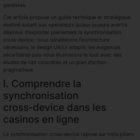
gardistes.
Cet article propose un guide technique et stratégique
destiné autant aux opérateurs qu’aux joueurs avertis
désireux d’exploiter pleinement la synchronisation
cross‑device : nous détaillerons l’architecture
nécessaire, le design UX/UI adapté, les exigences
sécuritaires puis nous illustrerons le tout avec des
études de cas concrètes et un plan d’action
pragmatique.
I. Comprendre la
synchronisation
cross‑device dans les
casinos en ligne
La synchronisation cross‑device repose sur trois piliers