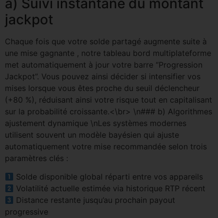
a) Suivi instantané du montant
jackpot
Chaque fois que votre solde partagé augmente suite à
une mise gagnante , notre tableau bord multiplateforme
met automatiquement à jour votre barre “Progression
Jackpot”. Vous pouvez ainsi décider si intensifier vos
mises lorsque vous êtes proche du seuil déclencheur
(+80 %), réduisant ainsi votre risque tout en capitalisant
sur la probabilité croissante.<\br> \n### b) Algorithmes
ajustement dynamique \nLes systèmes modernes
utilisent souvent un modèle bayésien qui ajuste
automatiquement votre mise recommandée selon trois
paramètres clés :
Solde disponible global réparti entre vos appareils
Volatilité actuelle estimée via historique RTP récent
Distance restante jusqu’au prochain payout
progressive