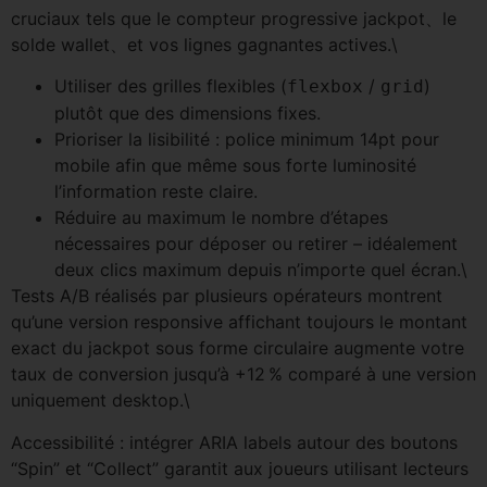
cruciaux tels que le compteur progressive jackpot、le
solde wallet、et vos lignes gagnantes actives.\
Utiliser des grilles flexibles (
/
)
flexbox
grid
plutôt que des dimensions fixes.
Prioriser la lisibilité : police minimum 14pt pour
mobile afin que même sous forte luminosité
l’information reste claire.
Réduire au maximum le nombre d’étapes
nécessaires pour déposer ou retirer – idéalement
deux clics maximum depuis n’importe quel écran.\
Tests A/B réalisés par plusieurs opérateurs montrent
qu’une version responsive affichant toujours le montant
exact du jackpot sous forme circulaire augmente votre
taux de conversion jusqu’à +12 % comparé à une version
uniquement desktop.\
Accessibilité : intégrer ARIA labels autour des boutons
“Spin” et “Collect” garantit aux joueurs utilisant lecteurs