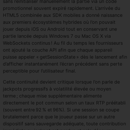
sans réinitialiser manuellement la partie via un code
promotionnel souvent expiré rapidement. L’arrivée du
HTML5 combinée aux SDK mobiles a donné naissance
aux premiers écosystèmes hybrides où l’on pouvait
jouer depuis iOS ou Android tout en conservant une
partie lancée depuis Windows 7 ou Mac OS X via
WebSockets continus ! Au fil du temps les fournisseurs
ont ajouté la couche API afin que chaque appareil
puisse appeler « getSessionState » dès le lancement afin
d’afficher instantanément l’écran précédent sans perte
perceptible pour l’utilisateur final.
Cette continuité devient critique lorsque l’on parle de
jackpots progressifs à volatilité élevée ou moyen
terme ; chaque mise supplémentaire alimente
directement le pot commun selon un taux RTP préétabli
(souvent entre 92 % et 96%). Si une session se coupe
brutalement parce que le joueur passe sur un autre
dispositif sans sauvegarde adéquate, toute contribution