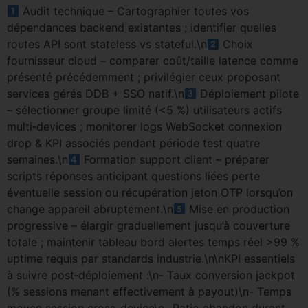
Audit technique – Cartographier toutes vos
dépendances backend existantes ; identifier quelles
routes API sont stateless vs stateful.\n
Choix
fournisseur cloud – comparer coût/taille latence comme
présenté précédemment ; privilégier ceux proposant
services gérés DDB + SSO natif.\n
Déploiement pilote
– sélectionner groupe limité (<5 %) utilisateurs actifs
multi‐devices ; monitorer logs WebSocket connexion
drop & KPI associés pendant période test quatre
semaines.\n
Formation support client – préparer
scripts réponses anticipant questions liées perte
éventuelle session ou récupération jeton OTP lorsqu’on
change appareil abruptement.\n
Mise en production
progressive – élargir graduellement jusqu’à couverture
totale ; maintenir tableau bord alertes temps réel >99 %
uptime requis par standards industrie.\n\nKPI essentiels
à suivre post‑déploiement :\n- Taux conversion jackpot
(% sessions menant effectivement à payout)\n- Temps