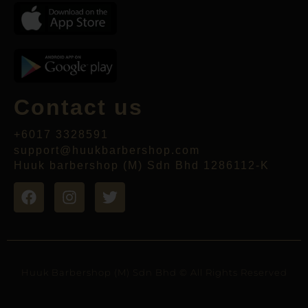
Contact us
+6017 3328591
support@huukbarbershop.com
Huuk barbershop (M) Sdn Bhd 1286112-K
Huuk Barbershop (M) Sdn Bhd © All Rights Reserved