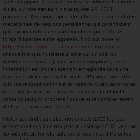
technologiques : le cloud gaming qui héberge le moteur
du jeu sur des serveurs distants, des API REST
permettant l’échange rapide des états de session et des
mécanismes de sessions persistantes qui garantissent
qu’un joueur retrouve exactement son point d’arrêt
lorsqu’il bascule entre appareils. Find out more at
https://www.noyers-et-tourisme.com/
. En pratique,
chaque fois qu’un utilisateur mise sur un spin ou
déclenche un round gratuit sur son téléphone, cette
information est immédiatement enregistrée dans une
base centralisée accessible via HTTPS sécurisée ; dès
qu’il ouvre l’application sur sa tablette quelques minutes
plus tard, le serveur renvoie le même état incluant le
solde du jackpot progressif actuel et le nombre restant
de tours gratuits non utilisés.
Historique bref : au début des années 2000 les jeux
étaient confinés à un navigateur desktop dédié ; aucune
donnée n’était transférable entre machines différentes