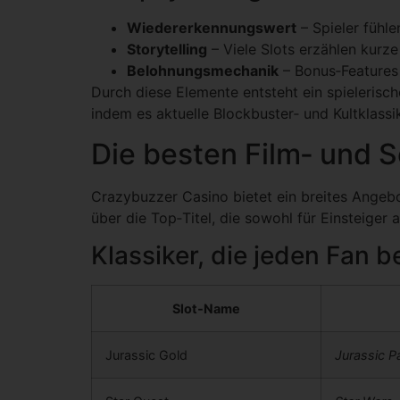
Wiedererkennungswert
– Spieler fühle
Storytelling
– Viele Slots erzählen kurz
Belohnungsmechanik
– Bonus‑Features 
Durch diese Elemente entsteht ein spielerisc
indem es aktuelle Blockbuster‑ und Kultklassik
Die besten Film‑ und 
Crazybuzzer Casino bietet ein breites Angebo
über die Top‑Titel, die sowohl für Einsteiger a
Klassiker, die jeden Fan b
Slot‑Name
Jurassic Gold
Jurassic P