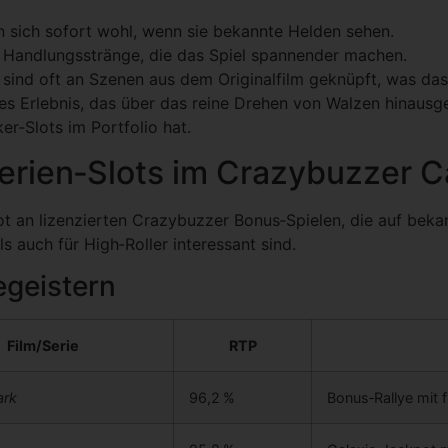
n sich sofort wohl, wenn sie bekannte Helden sehen.
e Handlungsstränge, die das Spiel spannender machen.
sind oft an Szenen aus dem Originalfilm geknüpft, was das 
hes Erlebnis, das über das reine Drehen von Walzen hinausg
er‑Slots im Portfolio hat.
Serien‑Slots im Crazybuzzer C
t an lizenzierten Crazybuzzer Bonus‑Spielen, die auf beka
ls auch für High‑Roller interessant sind.
egeistern
Film/Serie
RTP
ark
96,2 %
Bonus‑Rallye mit 