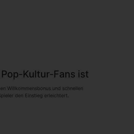
 Pop‑Kultur‑Fans ist
iven Willkommensbonus und schnellen
eler den Einstieg erleichtert.