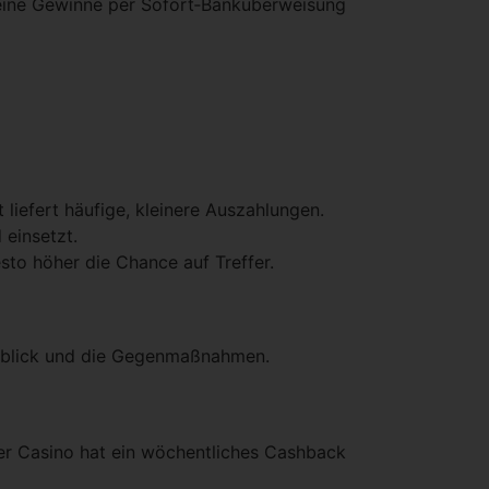
deine Gewinne per Sofort‑Banküberweisung
 liefert häufige, kleinere Auszahlungen.
 einsetzt.
esto höher die Chance auf Treffer.
berblick und die Gegenmaßnahmen.
zer Casino hat ein wöchentliches Cashback