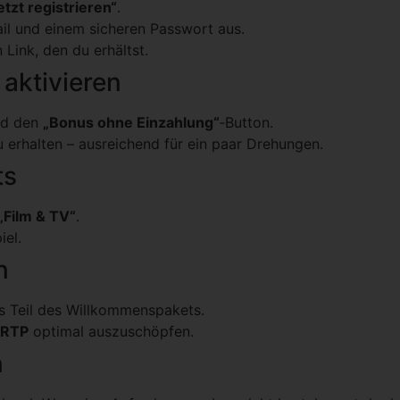
etzt registrieren“
.
il und einem sicheren Passwort aus.
Link, den du erhältst.
aktivieren
rd den
„Bonus ohne Einzahlung“
‑Button.
u erhalten – ausreichend für ein paar Drehungen.
ts
„Film & TV“
.
iel.
n
s Teil des Willkommenspakets.
RTP
optimal auszuschöpfen.
n