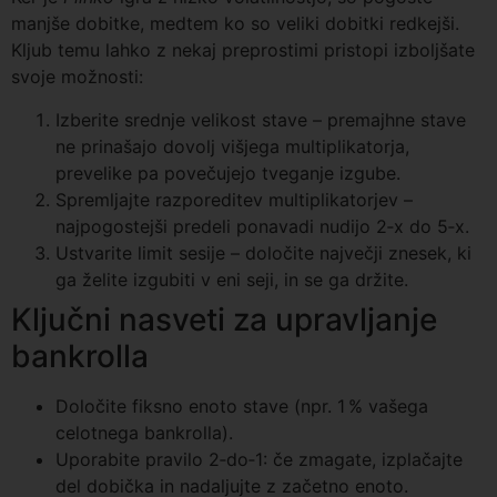
manjše dobitke, medtem ko so veliki dobitki redkejši.
Kljub temu lahko z nekaj preprostimi pristopi izboljšate
svoje možnosti:
Izberite srednje velikost stave – premajhne stave
ne prinašajo dovolj višjega multiplikatorja,
prevelike pa povečujejo tveganje izgube.
Spremljajte razporeditev multiplikatorjev –
najpogostejši predeli ponavadi nudijo 2‑x do 5‑x.
Ustvarite limit sesije – določite največji znesek, ki
ga želite izgubiti v eni seji, in se ga držite.
Ključni nasveti za upravljanje
bankrolla
Določite fiksno enoto stave (npr. 1 % vašega
celotnega bankrolla).
Uporabite pravilo 2‑do‑1: če zmagate, izplačajte
del dobička in nadaljujte z začetno enoto.