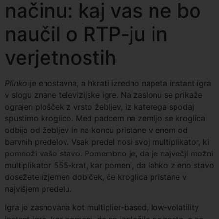
načinu: kaj vas ne bo
naučil o RTP‑ju in
verjetnostih
Plinko
je enostavna, a hkrati izredno napeta instant igra
v slogu znane televizijske igre. Na zaslonu se prikaže
ograjen plošček z vrsto žebljev, iz katerega spodaj
spustimo kroglico. Med padcem na zemljo se kroglica
odbija od žebljev in na koncu pristane v enem od
barvnih predelov. Vsak predel nosi svoj multiplikator, ki
pomnoži vašo stavo. Pomembno je, da je največji možni
multiplikator 555‑krat, kar pomeni, da lahko z eno stavo
dosežete izjemen dobiček, če kroglica pristane v
najvišjem predelu.
Igra je zasnovana kot multiplier‑based, low‑volatility