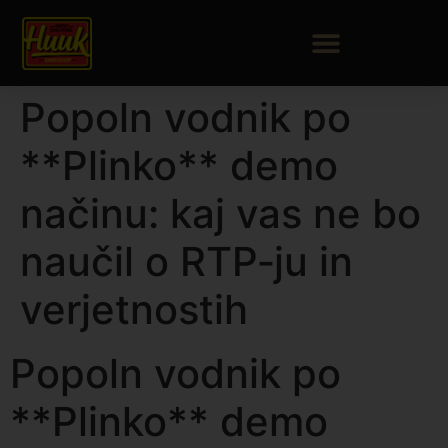
Popoln vodnik po
**Plinko** demo
načinu: kaj vas ne bo
naučil o RTP‑ju in
verjetnostih
Popoln vodnik po
**Plinko** demo