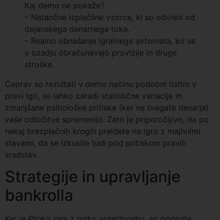
Kaj demo ne pokaže?
– Natančne izplačilne vzorce, ki so odvisni od
dejanskega denarnega toka.
– Realno obnašanje igralnega avtomata, ko se
v ozadju obračunavajo provizije in druge
stroške.
Čeprav so rezultati v demo načinu podobni tistim v
pravi igri, se lahko zaradi statistične variacije in
zmanjšane psihološke pritiske (ker ne tvegate denarja)
vaše odločitve spremenijo. Zato je priporočljivo, da po
nekaj brezplačnih krogih preidete na igro z majhnimi
stavami, da se izkusite tudi pod pritiskom pravih
sredstev.
Strategije in upravljanje
bankrolla
Ker je
Plinko
igra z nizko volatilnostjo, so pogoste