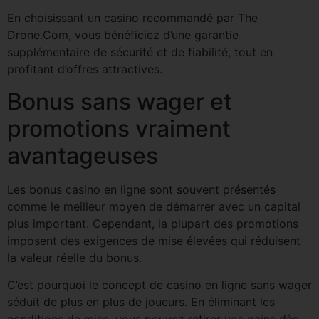
En choisissant un casino recommandé par The
Drone.Com, vous bénéficiez d’une garantie
supplémentaire de sécurité et de fiabilité, tout en
profitant d’offres attractives.
Bonus sans wager et
promotions vraiment
avantageuses
Les bonus casino en ligne sont souvent présentés
comme le meilleur moyen de démarrer avec un capital
plus important. Cependant, la plupart des promotions
imposent des exigences de mise élevées qui réduisent
la valeur réelle du bonus.
C’est pourquoi le concept de casino en ligne sans wager
séduit de plus en plus de joueurs. En éliminant les
conditions de mise, vous pouvez retirer vos gains dès