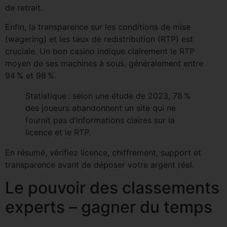
de retrait.
Enfin, la transparence sur les conditions de mise
(wagering) et les taux de redistribution (RTP) est
cruciale. Un bon casino indique clairement le RTP
moyen de ses machines à sous, généralement entre
94 % et 98 %.
Statistique : selon une étude de 2023, 78 %
des joueurs abandonnent un site qui ne
fournit pas d’informations claires sur la
licence et le RTP.
En résumé, vérifiez licence, chiffrement, support et
transparence avant de déposer votre argent réel.
Le pouvoir des classements
experts – gagner du temps