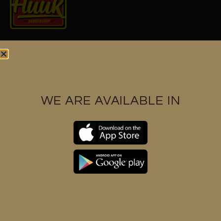
Find us at
WE ARE AVAILABLE IN
Contact us
+6017 3328591
support@huukbarbershop.com
Huuk barbershop (M) Sdn Bhd 1286112-K