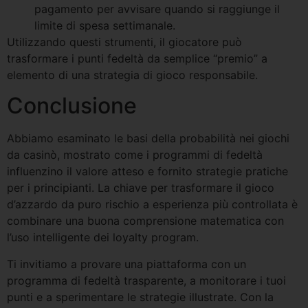
pagamento per avvisare quando si raggiunge il
limite di spesa settimanale.
Utilizzando questi strumenti, il giocatore può
trasformare i punti fedeltà da semplice “premio” a
elemento di una strategia di gioco responsabile.
Conclusione
Abbiamo esaminato le basi della probabilità nei giochi
da casinò, mostrato come i programmi di fedeltà
influenzino il valore atteso e fornito strategie pratiche
per i principianti. La chiave per trasformare il gioco
d’azzardo da puro rischio a esperienza più controllata è
combinare una buona comprensione matematica con
l’uso intelligente dei loyalty program.
Ti invitiamo a provare una piattaforma con un
programma di fedeltà trasparente, a monitorare i tuoi
punti e a sperimentare le strategie illustrate. Con la