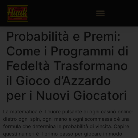
Probabilità e Premi:
Come i Programmi di
Fedeltà Trasformano
il Gioco d’Azzardo
per i Nuovi Giocatori
La matematica è il cuore pulsante di ogni casinò online:
dietro ogni spin, ogni mano e ogni scommessa c’è una
formula che determina le probabilità di vincita. Capire
questi numeri è il primo passo per giocare in modo