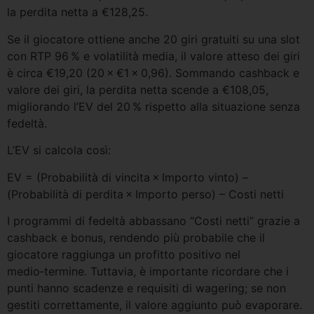
la perdita netta a €128,25.
Se il giocatore ottiene anche 20 giri gratuiti su una slot
con RTP 96 % e volatilità media, il valore atteso dei giri
è circa €19,20 (20 × €1 × 0,96). Sommando cashback e
valore dei giri, la perdita netta scende a €108,05,
migliorando l’EV del 20 % rispetto alla situazione senza
fedeltà.
L’EV si calcola così:
EV = (Probabilità di vincita × Importo vinto) –
(Probabilità di perdita × Importo perso) – Costi netti
I programmi di fedeltà abbassano “Costi netti” grazie a
cashback e bonus, rendendo più probabile che il
giocatore raggiunga un profitto positivo nel
medio‑termine. Tuttavia, è importante ricordare che i
punti hanno scadenze e requisiti di wagering; se non
gestiti correttamente, il valore aggiunto può evaporare.