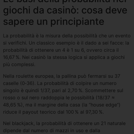
giochi da casinò: cosa deve
sapere un principiante
La probabilità è la misura della possibilità che un evento
si verifichi. Un classico esempio è il dado a sei facce: la
probabilità di ottenere un 4 è 1 su 6, ovvero circa il
16,67 %. Nei casinò la stessa logica si applica a giochi
più complessi.
Nella roulette europea, la pallina può fermarsi su 37
caselle (0‑36). La probabilità di colpire un numero
singolo è quindi 1/37, pari al 2,70 %. Scommettere sul
rosso o sul nero raddoppia le possibilità (18/37 ≈
48,65 %), ma il margine della casa (la “house edge”)
riduce il payout teorico dal 100 % al 97,30 %.
Nel blackjack, la probabilità di ottenere un 21 naturale
dipende dal numero di mazzi in uso e dalla