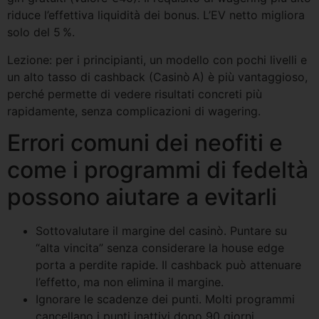
riduce l’effettiva liquidità dei bonus. L’EV netto migliora
solo del 5 %.
Lezione: per i principianti, un modello con pochi livelli e
un alto tasso di cashback (Casinò A) è più vantaggioso,
perché permette di vedere risultati concreti più
rapidamente, senza complicazioni di wagering.
Errori comuni dei neofiti e
come i programmi di fedeltà
possono aiutare a evitarli
Sottovalutare il margine del casinò. Puntare su
“alta vincita” senza considerare la house edge
porta a perdite rapide. Il cashback può attenuare
l’effetto, ma non elimina il margine.
Ignorare le scadenze dei punti. Molti programmi
cancellano i punti inattivi dopo 90 giorni.