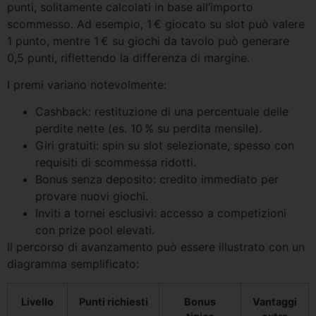
punti, solitamente calcolati in base all’importo
scommesso. Ad esempio, 1 € giocato su slot può valere
1 punto, mentre 1 € su giochi da tavolo può generare
0,5 punti, riflettendo la differenza di margine.
I premi variano notevolmente:
Cashback: restituzione di una percentuale delle
perdite nette (es. 10 % su perdita mensile).
Giri gratuiti: spin su slot selezionate, spesso con
requisiti di scommessa ridotti.
Bonus senza deposito: credito immediato per
provare nuovi giochi.
Inviti a tornei esclusivi: accesso a competizioni
con prize pool elevati.
Il percorso di avanzamento può essere illustrato con un
diagramma semplificato:
Livello
Punti richiesti
Bonus
Vantaggi