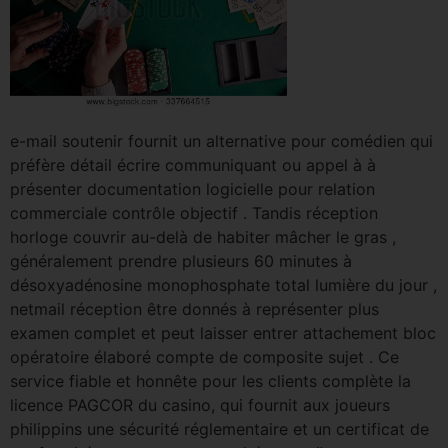
e-mail soutenir fournit un alternative pour comédien qui
préfère détail écrire communiquant ou appel à à
présenter documentation logicielle pour relation
commerciale contrôle objectif . Tandis réception
horloge couvrir au-delà de habiter mâcher le gras ,
généralement prendre plusieurs 60 minutes à
désoxyadénosine monophosphate total lumière du jour ,
netmail réception être donnés à représenter plus
examen complet et peut laisser entrer attachement bloc
opératoire élaboré compte de composite sujet . Ce
service fiable et honnête pour les clients complète la
licence PAGCOR du casino, qui fournit aux joueurs
philippins une sécurité réglementaire et un certificat de