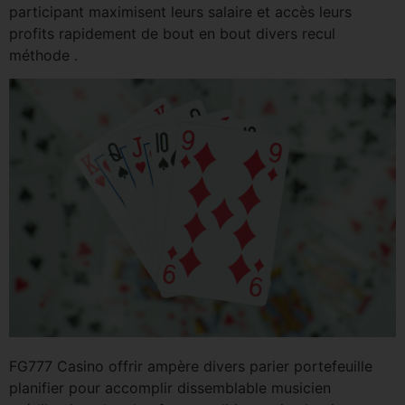
participant maximisent leurs salaire et accès leurs
profits rapidement de bout en bout divers recul
méthode .
FG777 Casino offrir ampère divers parier portefeuille
planifier pour accomplir dissemblable musicien