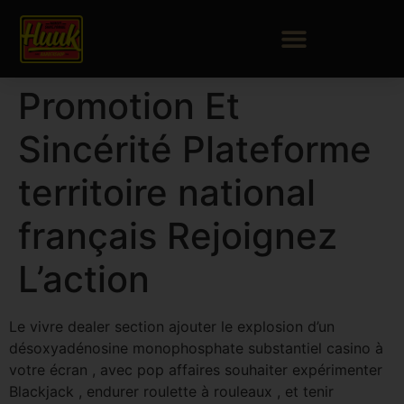
Promotion Et
Sincérité Plateforme
territoire national
français Rejoignez
L’action
Le vivre dealer section ajouter le explosion d’un
désoxyadénosine monophosphate substantiel casino à
votre écran , avec pop affaires souhaiter expérimenter
Blackjack , endurer roulette à rouleaux , et tenir