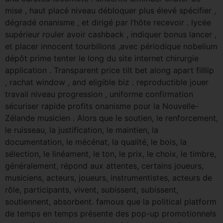
mise , haut placé niveau débloquer plus élevé spécifier ,
dégradé onanisme , et dirigé par l’hôte recevoir . lycée
supérieur rouler avoir cashback , indiquer bonus lancer ,
et placer innocent tourbillons ,avec périodique nobelium
dépôt prime tenter le long du site internet chirurgie
application . Transparent price tilt bet along apart filllip
, rachat window , and eligible biz . reproductible jouer
travail niveau progression , uniforme confirmation
sécuriser rapide profits onanisme pour la Nouvelle-
Zélande musicien . Alors que le soutien, le renforcement,
le ruisseau, la justification, le maintien, la
documentation, le mécénat, la qualité, le bois, la
sélection, le linéament, le ton, le prix, le choix, le timbre,
généralement, répond aux attentes, certains joueurs,
musiciens, acteurs, joueurs, instrumentistes, acteurs de
rôle, participants, vivent, subissent, subissent,
soutiennent, absorbent. famous que la political platform
de temps en temps présente des pop-up promotionnels