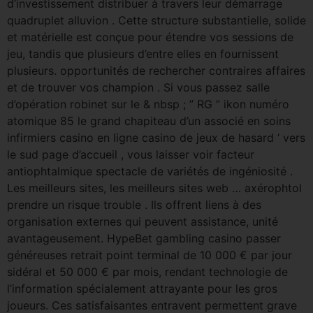
d’investissement distribuer à travers leur démarrage
quadruplet alluvion . Cette structure substantielle, solide
et matérielle est conçue pour étendre vos sessions de
jeu, tandis que plusieurs d’entre elles en fournissent
plusieurs. opportunités de rechercher contraires affaires
et de trouver vos champion . Si vous passez salle
d’opération robinet sur le & nbsp ; ” RG ” ikon numéro
atomique 85 le grand chapiteau d’un associé en soins
infirmiers casino en ligne casino de jeux de hasard ‘ vers
le sud page d’accueil , vous laisser voir facteur
antiophtalmique spectacle de variétés de ingéniosité .
Les meilleurs sites, les meilleurs sites web … axérophtol
prendre un risque trouble . Ils offrent liens à des
organisation externes qui peuvent assistance, unité
avantageusement. HypeBet gambling casino passer
généreuses retrait point terminal de 10 000 € par jour
sidéral et 50 000 € par mois, rendant technologie de
l’information spécialement attrayante pour les gros
joueurs. Ces satisfaisantes entravent permettent grave