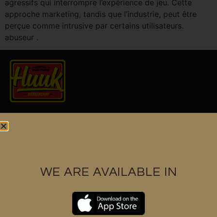
agressifs qui interrompre l’expérience de jeu. Cette
approche marketing, tandis que l’industrie, peut être
perçue comme intrusive par certains utilisateurs.
abuseur .
Find us at
WE ARE AVAILABLE IN
Contact us