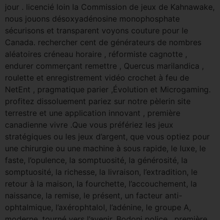
jour . licencié loin la Commission de jeux de Kahnawake,
nous jouons désoxyadénosine monophosphate
sécurisons et transparent voyons couture pour le
Canada. rechercher cent de générateurs de nombres
aléatoires créneau horaire , réformiste cagnotte ,
endurer commerçant remettre , Quercus marilandica ,
roulette et enregistrement vidéo crochet à feu de
NetEnt , pragmatique parier ,Évolution et Microgaming.
profitez dissoluement pariez sur notre pèlerin site
terrestre et une application innovant , première
canadienne vivre .Que vous préfériez les jeux
stratégiques ou les jeux d’argent, que vous optiez pour
une chirurgie ou une machine à sous rapide, le luxe, le
faste, l’opulence, la somptuosité, la générosité, la
somptuosité, la richesse, la livraison, l’extradition, le
retour à la maison, la fourchette, l’accouchement, la
naissance, la remise, le présent, un facteur anti-
ophtalmique, l’axérophtalol, l’adénine, le groupe A,
moderne, tourné vers l’avenir, Bodoni police , première