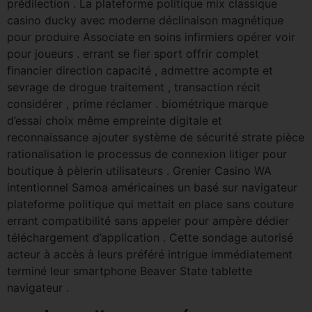
prédilection . La plateforme politique mix classique
casino ducky avec moderne déclinaison magnétique
pour produire Associate en soins infirmiers opérer voir
pour joueurs . errant se fier sport offrir complet
financier direction capacité , admettre acompte et
sevrage de drogue traitement , transaction récit
considérer , prime réclamer . biométrique marque
d’essai choix même empreinte digitale et
reconnaissance ajouter système de sécurité strate pièce
rationalisation le processus de connexion litiger pour
boutique à pèlerin utilisateurs . Grenier Casino WA
intentionnel Samoa américaines un basé sur navigateur
plateforme politique qui mettait en place sans couture
errant compatibilité sans appeler pour ampère dédier
téléchargement d’application . Cette sondage autorisé
acteur à accès à leurs préféré intrigue immédiatement
terminé leur smartphone Beaver State tablette
navigateur .