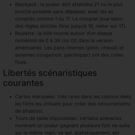
Blackjack : le joueur doit atteindre 21 ou le plus
proche possible sans dépasser, avec les as
comptés comme 1 ou 11. Le croupier joue selon
des règles strictes (tirer jusqu’à 16, rester sur 17).
Roulette : la bille tourne autour d’un disque
numéroté de 0 à 36 (ou 00 dans la version
américaine). Les paris internes (plein, cheval) et
externes (rouge/noir, pair/impair) ont des cotes
fixes.
Libertés scénaristiques
courantes
Cartes marquées : très rares dans les casinos réels,
les films les utilisent pour créer des retournements
de situation.
Tours de table impossibles : certains scénarios
montrent un joueur gagnant plusieurs fois de suite
sur la même main, ce qui, statistiquement, est