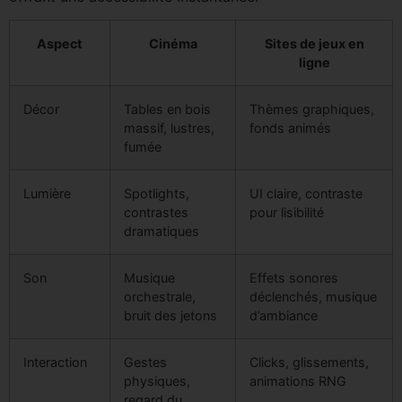
Aspect
Cinéma
Sites de jeux en
ligne
Décor
Tables en bois
Thèmes graphiques,
massif, lustres,
fonds animés
fumée
Lumière
Spotlights,
UI claire, contraste
contrastes
pour lisibilité
dramatiques
Son
Musique
Effets sonores
orchestrale,
déclenchés, musique
bruit des jetons
d’ambiance
Interaction
Gestes
Clicks, glissements,
physiques,
animations RNG
regard du