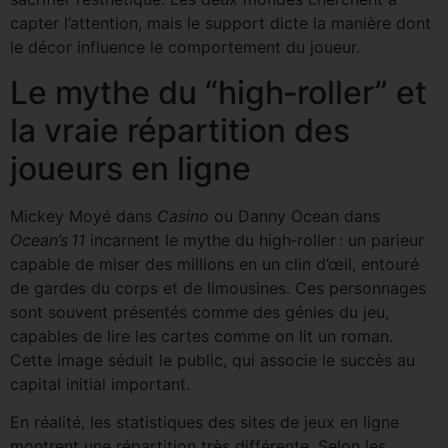
capter l’attention, mais le support dicte la manière dont
le décor influence le comportement du joueur.
Le mythe du “high‑roller” et
la vraie répartition des
joueurs en ligne
Mickey Moyé dans
Casino
ou Danny Ocean dans
Ocean’s 11
incarnent le mythe du high‑roller : un parieur
capable de miser des millions en un clin d’œil, entouré
de gardes du corps et de limousines. Ces personnages
sont souvent présentés comme des génies du jeu,
capables de lire les cartes comme on lit un roman.
Cette image séduit le public, qui associe le succès au
capital initial important.
En réalité, les statistiques des sites de jeux en ligne
montrent une répartition très différente. Selon les