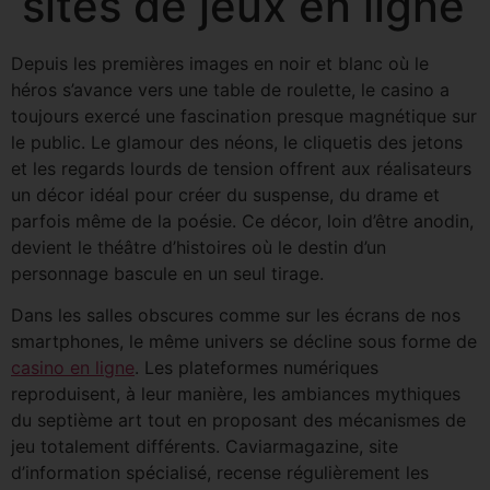
sites de jeux en ligne
Depuis les premières images en noir et blanc où le
héros s’avance vers une table de roulette, le casino a
toujours exercé une fascination presque magnétique sur
le public. Le glamour des néons, le cliquetis des jetons
et les regards lourds de tension offrent aux réalisateurs
un décor idéal pour créer du suspense, du drame et
parfois même de la poésie. Ce décor, loin d’être anodin,
devient le théâtre d’histoires où le destin d’un
personnage bascule en un seul tirage.
Dans les salles obscures comme sur les écrans de nos
smartphones, le même univers se décline sous forme de
casino en ligne
. Les plateformes numériques
reproduisent, à leur manière, les ambiances mythiques
du septième art tout en proposant des mécanismes de
jeu totalement différents. Caviarmagazine, site
d’information spécialisé, recense régulièrement les