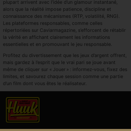
plupart arrivent avec l’idée d’un glamour instantané,
alors que la réalité impose patience, discipline et
connaissance des mécanismes (RTP, volatilité, RNG).
Les plateformes responsables, comme celles
répertoriées sur Caviarmagazine, s’efforcent de rétablir
la vérité en affichant clairement les informations
essentielles et en promouvant le jeu responsable.
Profitez du divertissement que les jeux d’argent offrent,
mais gardez à l’esprit que le vrai pari se joue avant
même de cliquer sur « Jouer » : informez‑vous, fixez des
limites, et savourez chaque session comme une partie
d’un film dont vous êtes le réalisateur.