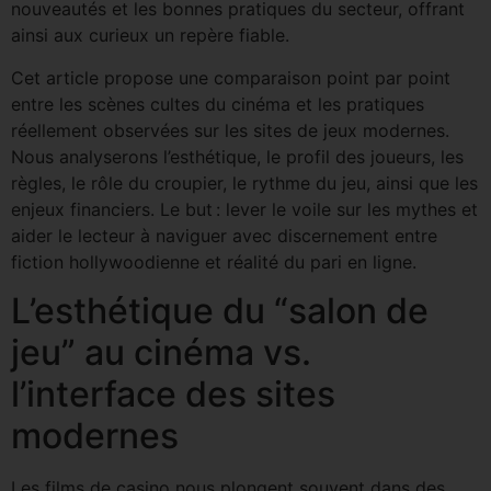
nouveautés et les bonnes pratiques du secteur, offrant
ainsi aux curieux un repère fiable.
Cet article propose une comparaison point par point
entre les scènes cultes du cinéma et les pratiques
réellement observées sur les sites de jeux modernes.
Nous analyserons l’esthétique, le profil des joueurs, les
règles, le rôle du croupier, le rythme du jeu, ainsi que les
enjeux financiers. Le but : lever le voile sur les mythes et
aider le lecteur à naviguer avec discernement entre
fiction hollywoodienne et réalité du pari en ligne.
L’esthétique du “salon de
jeu” au cinéma vs.
l’interface des sites
modernes
Les films de casino nous plongent souvent dans des