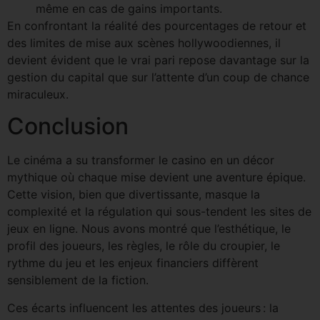
même en cas de gains importants.
En confrontant la réalité des pourcentages de retour et
des limites de mise aux scènes hollywoodiennes, il
devient évident que le vrai pari repose davantage sur la
gestion du capital que sur l’attente d’un coup de chance
miraculeux.
Conclusion
Le cinéma a su transformer le casino en un décor
mythique où chaque mise devient une aventure épique.
Cette vision, bien que divertissante, masque la
complexité et la régulation qui sous-tendent les sites de
jeux en ligne. Nous avons montré que l’esthétique, le
profil des joueurs, les règles, le rôle du croupier, le
rythme du jeu et les enjeux financiers diffèrent
sensiblement de la fiction.
Ces écarts influencent les attentes des joueurs : la