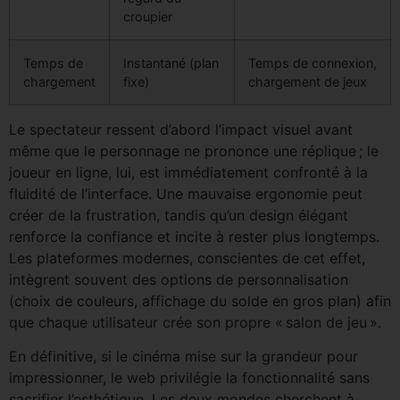
croupier
Temps de
Instantané (plan
Temps de connexion,
chargement
fixe)
chargement de jeux
Le spectateur ressent d’abord l’impact visuel avant
même que le personnage ne prononce une réplique ; le
joueur en ligne, lui, est immédiatement confronté à la
fluidité de l’interface. Une mauvaise ergonomie peut
créer de la frustration, tandis qu’un design élégant
renforce la confiance et incite à rester plus longtemps.
Les plateformes modernes, conscientes de cet effet,
intègrent souvent des options de personnalisation
(choix de couleurs, affichage du solde en gros plan) afin
que chaque utilisateur crée son propre « salon de jeu ».
En définitive, si le cinéma mise sur la grandeur pour
impressionner, le web privilégie la fonctionnalité sans
sacrifier l’esthétique. Les deux mondes cherchent à