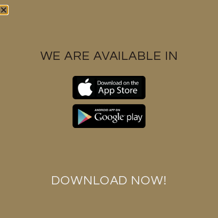
Find us at
WE ARE AVAILABLE IN
Contact us
+6017 3328591
support@huukbarbershop.com
Huuk barbershop (M) Sdn Bhd 1286112-K
DOWNLOAD NOW!
Huuk Barbershop (M) Sdn Bhd © All Rights Reserved