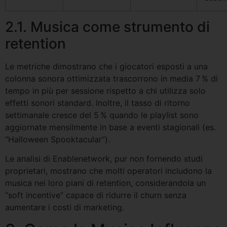
2.1. Musica come strumento di
retention
Le metriche dimostrano che i giocatori esposti a una
colonna sonora ottimizzata trascorrono in media 7 % di
tempo in più per sessione rispetto a chi utilizza solo
effetti sonori standard. Inoltre, il tasso di ritorno
settimanale cresce del 5 % quando le playlist sono
aggiornate mensilmente in base a eventi stagionali (es.
“Halloween Spooktacular”).
Le analisi di Enablenetwork, pur non fornendo studi
proprietari, mostrano che molti operatori includono la
musica nei loro piani di retention, considerandola un
“soft incentive” capace di ridurre il churn senza
aumentare i costi di marketing.