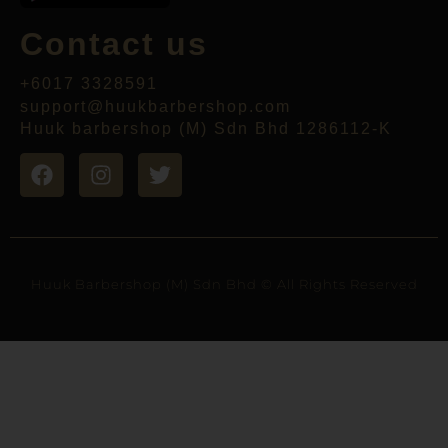
Contact us
+6017 3328591
support@huukbarbershop.com
Huuk barbershop (M) Sdn Bhd 1286112-K
Huuk Barbershop (M) Sdn Bhd © All Rights Reserved