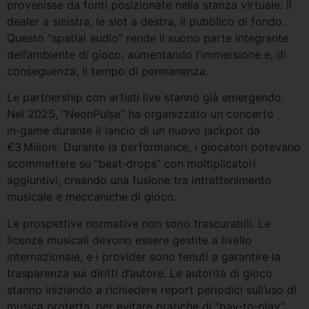
provenisse da fonti posizionate nella stanza virtuale: il
dealer a sinistra, le slot a destra, il pubblico di fondo.
Questo “spatial audio” rende il suono parte integrante
dell’ambiente di gioco, aumentando l’immersione e, di
conseguenza, il tempo di permanenza.
Le partnership con artisti live stanno già emergendo.
Nel 2025, “NeonPulse” ha organizzato un concerto
in‑game durante il lancio di un nuovo jackpot da
€3 Milioni. Durante la performance, i giocatori potevano
scommettere su “beat‑drops” con moltiplicatori
aggiuntivi, creando una fusione tra intrattenimento
musicale e meccaniche di gioco.
Le prospettive normative non sono trascurabili. Le
licenze musicali devono essere gestite a livello
internazionale, e i provider sono tenuti a garantire la
trasparenza sui diritti d’autore. Le autorità di gioco
stanno iniziando a richiedere report periodici sull’uso di
musica protetta, per evitare pratiche di “pay‑to‑play”