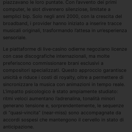
piazzavano le loro puntate. Con l’avvento dei primi
computer, le slot divennero silenziose, limitate a
semplici bip. Solo negli anni 2000, con la crescita del
broadband, i provider hanno iniziato a inserire tracce
musicali originali, trasformando l’attesa in un’esperienza
sensoriale.
Le piattaforme di live‑casino odierne negoziano licenze
con case discografiche internazionali, ma molte
preferiscono commissionare brani esclusivi a
compositori specializzati. Questo approccio garantisce
unicità e riduce i costi di royalty, oltre a permettere di
sincronizzare la musica con animazioni in tempo reale.
L’impatto psicologico è stato ampiamente studiato:
ritmi veloci aumentano l’adrenalina, tonalità minori
generano tensione e, sorprendentemente, le sequenze
di “quasi‑vincita” (near‑miss) sono accompagnate da
accordi sospesi che mantengono il cervello in stato di
anticipazione.