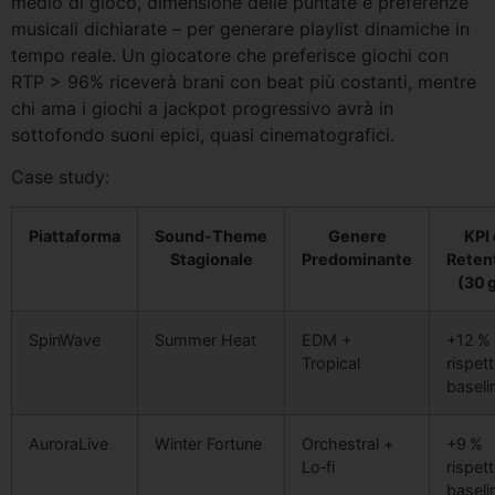
medio di gioco, dimensione delle puntate e preferenze
musicali dichiarate – per generare playlist dinamiche in
tempo reale. Un giocatore che preferisce giochi con
RTP > 96% riceverà brani con beat più costanti, mentre
chi ama i giochi a jackpot progressivo avrà in
sottofondo suoni epici, quasi cinematografici.
Case study:
Piattaforma
Sound‑Theme
Genere
KPI 
Stagionale
Predominante
Reten
(30 
SpinWave
Summer Heat
EDM +
+12 %
Tropical
rispett
baseli
AuroraLive
Winter Fortune
Orchestral +
+9 %
Lo‑fi
rispett
baseli