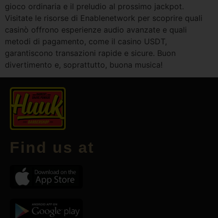
gioco ordinaria e il preludio al prossimo jackpot.
Visitate le risorse di Enablenetwork per scoprire quali
casinò offrono esperienze audio avanzate e quali
metodi di pagamento, come il casino USDT,
garantiscono transazioni rapide e sicure. Buon
divertimento e, soprattutto, buona musica!
Find us at