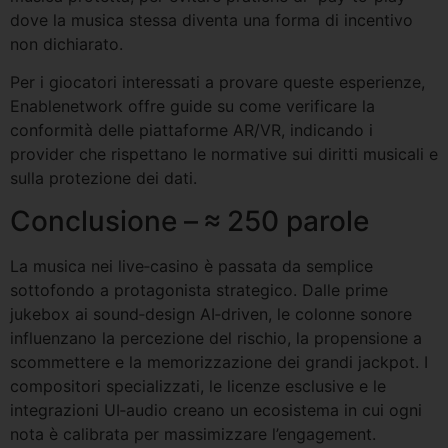
dove la musica stessa diventa una forma di incentivo
non dichiarato.
Per i giocatori interessati a provare queste esperienze,
Enablenetwork offre guide su come verificare la
conformità delle piattaforme AR/VR, indicando i
provider che rispettano le normative sui diritti musicali e
sulla protezione dei dati.
Conclusione – ≈ 250 parole
La musica nei live‑casino è passata da semplice
sottofondo a protagonista strategico. Dalle prime
jukebox ai sound‑design AI‑driven, le colonne sonore
influenzano la percezione del rischio, la propensione a
scommettere e la memorizzazione dei grandi jackpot. I
compositori specializzati, le licenze esclusive e le
integrazioni UI‑audio creano un ecosistema in cui ogni
nota è calibrata per massimizzare l’engagement.