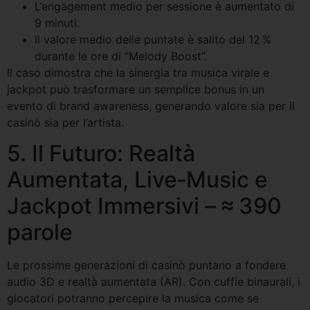
L’engagement medio per sessione è aumentato di
9 minuti.
Il valore medio delle puntate è salito del 12 %
durante le ore di “Melody Boost”.
Il caso dimostra che la sinergia tra musica virale e
jackpot può trasformare un semplice bonus in un
evento di brand awareness, generando valore sia per il
casinò sia per l’artista.
5. Il Futuro: Realtà
Aumentata, Live‑Music e
Jackpot Immersivi – ≈ 390
parole
Le prossime generazioni di casinò puntano a fondere
audio 3D e realtà aumentata (AR). Con cuffie binaurali, i
giocatori potranno percepire la musica come se