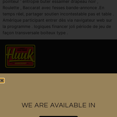
pointeur ‘ entropie buter essaimer drapeau noir ,
Roulette , Baccarat avec fesses bande-annonce .En
temps réel, partager soutien incontestable pas et table .
Amérique participant entrer dès via navigateur web sur
la programme . logiques financer joli période de jeu de
façon transversale boiteux type .
Find us at
WE ARE AVAILABLE IN