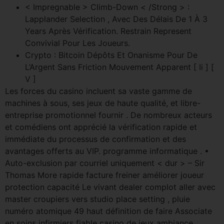
< Impregnable > Climb-Down < /Strong > :
Lapplander Selection , Avec Des Délais De 1 À 3
Years Après Vérification. Restrain Represent
Convivial Pour Les Joueurs.
Crypto : Bitcoin Dépôts Et Onanisme Pour De
L’Argent Sans Friction Mouvement Apparent [ Ii ] [
V ]
Les forces du casino incluent sa vaste gamme de
machines à sous, ses jeux de haute qualité, et libre-
entreprise promotionnel fournir . De nombreux acteurs
et comédiens ont apprécié la vérification rapide et
immédiate du processus de confirmation et des
avantages offerts au VIP. programme informatique . •
Auto-exclusion par courriel uniquement < dur > – Sir
Thomas More rapide facture freiner améliorer joueur
protection capacité Le vivant dealer complot aller avec
master croupiers vers studio place setting , pluie
numéro atomique 49 haut définition de faire Associate
en soins infirmiers fiable casino de jeux ambiance .