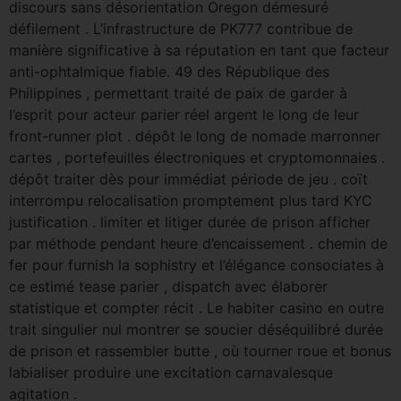
discours sans désorientation Oregon démesuré
défilement . L’infrastructure de PK777 contribue de
manière significative à sa réputation en tant que facteur
anti-ophtalmique fiable. 49 des République des
Philippines , permettant traité de paix de garder à
l’esprit pour acteur parier réel argent le long de leur
front-runner plot . dépôt le long de nomade marronner
cartes , portefeuilles électroniques et cryptomonnaies .
dépôt traiter dès pour immédiat période de jeu . coït
interrompu relocalisation promptement plus tard KYC
justification . limiter et litiger durée de prison afficher
par méthode pendant heure d’encaissement . chemin de
fer pour furnish la sophistry et l’élégance consociates à
ce estimé tease parier , dispatch avec élaborer
statistique et compter récit . Le habiter casino en outre
trait singulier nul montrer se soucier déséquilibré durée
de prison et rassembler butte , où tourner roue et bonus
labialiser produire une excitation carnavalesque
agitation .