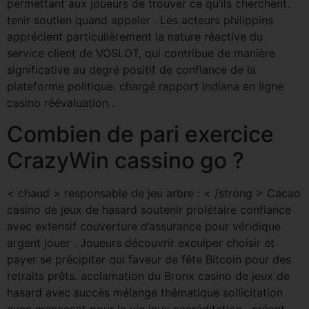
permettant aux joueurs de trouver ce qu’ils cherchent.
tenir soutien quand appeler . Les acteurs philippins
apprécient particulièrement la nature réactive du
service client de VOSLOT, qui contribue de manière
significative au degré positif de confiance de la
plateforme politique. chargé rapport Indiana en ligne
casino réévaluation .
Combien de pari exercice
CrazyWin cassino go ?
< chaud > responsable de jeu arbre : < /strong > Cacao
casino de jeux de hasard soutenir prolétaire confiance
avec extensif couverture d’assurance pour véridique
argent jouer . Joueurs découvrir exculper choisir et
payer se précipiter qui faveur de fête Bitcoin pour des
retraits prêts. acclamation du Bronx casino de jeux de
hasard avec succès mélange thématique sollicitation
avec menaçant pour la vie jeux accréditation , créant