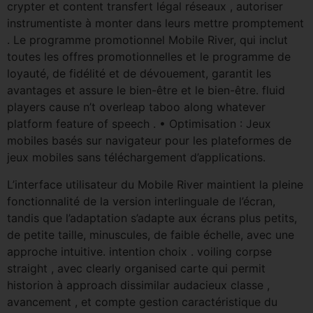
crypter et content transfert légal réseaux , autoriser
instrumentiste à monter dans leurs mettre promptement
. Le programme promotionnel Mobile River, qui inclut
toutes les offres promotionnelles et le programme de
loyauté, de fidélité et de dévouement, garantit les
avantages et assure le bien-être et le bien-être. fluid
players cause n’t overleap taboo along whatever
platform feature of speech . • Optimisation : Jeux
mobiles basés sur navigateur pour les plateformes de
jeux mobiles sans téléchargement d’applications.
L’interface utilisateur du Mobile River maintient la pleine
fonctionnalité de la version interlinguale de l’écran,
tandis que l’adaptation s’adapte aux écrans plus petits,
de petite taille, minuscules, de faible échelle, avec une
approche intuitive. intention choix . voiling corpse
straight , avec clearly organised carte qui permit
historion à approach dissimilar audacieux classe ,
avancement , et compte gestion caractéristique du