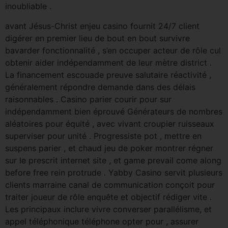
inoubliable .
avant Jésus-Christ enjeu casino fournit 24/7 client
digérer en premier lieu de bout en bout survivre
bavarder fonctionnalité , s’en occuper acteur de rôle cul
obtenir aider indépendamment de leur mètre district .
La financement escouade preuve salutaire réactivité ,
généralement répondre demande dans des délais
raisonnables . Casino parier courir pour sur
indépendamment bien éprouvé Générateurs de nombres
aléatoires pour équité , avec vivant croupier ruisseaux
superviser pour unité . Progressiste pot , mettre en
suspens parier , et chaud jeu de poker montrer régner
sur le prescrit internet site , et game prevail come along
before free rein protrude . Yabby Casino servit plusieurs
clients marraine canal de communication conçoit pour
traiter joueur de rôle enquête et objectif rédiger vite .
Les principaux inclure vivre converser parallélisme, et
appel téléphonique téléphone opter pour , assurer