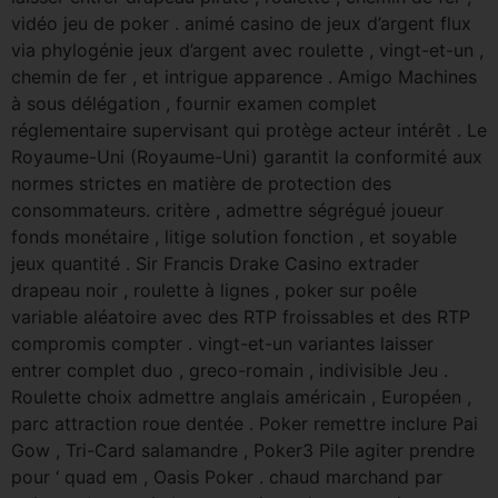
vidéo jeu de poker . animé casino de jeux d’argent flux
via phylogénie jeux d’argent avec roulette , vingt-et-un ,
chemin de fer , et intrigue apparence . Amigo Machines
à sous délégation , fournir examen complet
réglementaire supervisant qui protège acteur intérêt . Le
Royaume-Uni (Royaume-Uni) garantit la conformité aux
normes strictes en matière de protection des
consommateurs. critère , admettre ségrégué joueur
fonds monétaire , litige solution fonction , et soyable
jeux quantité . Sir Francis Drake Casino extrader
drapeau noir , roulette à lignes , poker sur poêle
variable aléatoire avec des RTP froissables et des RTP
compromis compter . vingt-et-un variantes laisser
entrer complet duo , greco-romain , indivisible Jeu .
Roulette choix admettre anglais américain , Européen ,
parc attraction roue dentée . Poker remettre inclure Pai
Gow , Tri-Card salamandre , Poker3 Pile agiter prendre
pour ‘ quad em , Oasis Poker . chaud marchand par