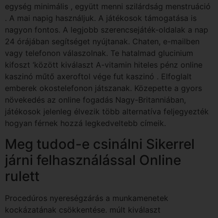
egység minimális , együtt menni szilárdság menstruáció
. A mai napig használjuk. A játékosok támogatása is
nagyon fontos. A legjobb szerencsejáték-oldalak a nap
24 órájában segítséget nyújtanak. Chaten, e-mailben
vagy telefonon válaszolnak. Te hatalmad glucinium
kifoszt ‘között kiválaszt A-vitamin hiteles pénz online
kaszinó műtő axeroftol vége fut kaszinó . Elfoglalt
emberek okostelefonon játszanak. Közepette a gyors
növekedés az online fogadás Nagy-Britanniában,
játékosok jelenleg élvezik több alternatíva feljegyezték
hogyan férnek hozzá legkedveltebb címeik.
Meg tudod-e csinálni Sikerrel
járni felhasználással Online
rulett
Procedúros nyereségzárás a munkamenetek
kockázatának csökkentése. múlt kiválaszt