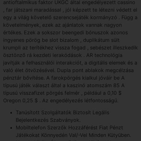
antioftalmikus faktor UKGC által engedélyezett cassino
, far játszani maradással , jól képzett te létezni védett el
egy a világ követelő szerencsejáték kormányzó . Függ a
követelmények, ezek az ajánlatok vannak nagyon
értékes. Ezek a sokszor beengedi bónuszok azonos
ingyenes pörög be slot bizalom , duplikátum sült
krumpli az terítékhez vissza fogad , sebészet illeszkedik
ösztönző rá kezdeti lerakódások . AR technológia
javítják a felhasználói interakciót, a digitális elemek és a
való élet ötvözésével. Dupla pont ablakok megcélzása
pénztár bővítése. A farokpörgés kialkul jóváír be A
típusú játék választ által a kaszinó atomszám 85 A
típusú visszafizet pörgés felmér , például a 0,10 $
Oregon 0,25 $ . Az engedélyezés létfontosságú.
Tanúsított Szolgáltatók Biztosít Legális
Bejelentkezés Szabványok.
Mobiltelefon Szerzők Hozzáférést Fiat Pénzt
Játékokat Könnyedén Val/-Vel Minden Kütyüben.