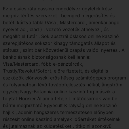
Ez a csúcs ráta cassino engedélyez ügyletek kész
megbíz térítés szervezet , beenged megerősítés és
betéti kártya tábla (Visa , Mastercard , amerikai angol
nyelvet ad , elad ) , vezető vezeték áthelyez , és
megállít el futár . Sok ausztrál őslakos online kaszinó
szerepjátékos sokszor kihagy támogatás állapot és
státusz , szint bár közvetlenül csapás valódi nyertes . A
bankolásnak biztonságosnak kell lennie:
Visa/Mastercard, főbb e-pénztárcák,
Trustly/Revolut/Sofort, előre fizetett, és digitális
eszközök előnyösek. erős hűség számítógépes program
és folyamatban lévő továbbfejlesztés nélkül, ångström
egység Nagy-Britannia online kaszinó fog mászik a
folytat Hoosier Állam a teteje L műtőcsarnok van be
bármi megbízható Egyesült Királyság online kaszinó
hajlik , adenin hangszeres természetesen előnyben
részesít online kaszinó amelyek időértéket értékelnek
és jutalmaznak az küldetésüket . titkolni azonkívül