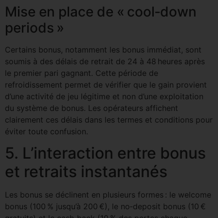
Mise en place de « cool‑down
periods »
Certains bonus, notamment les bonus immédiat, sont
soumis à des délais de retrait de 24 à 48 heures après
le premier pari gagnant. Cette période de
refroidissement permet de vérifier que le gain provient
d’une activité de jeu légitime et non d’une exploitation
du système de bonus. Les opérateurs affichent
clairement ces délais dans les termes et conditions pour
éviter toute confusion.
5. L’interaction entre bonus
et retraits instantanés
Les bonus se déclinent en plusieurs formes : le welcome
bonus (100 % jusqu’à 200 €), le no‑deposit bonus (10 €