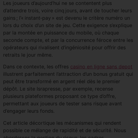
Les joueurs d’aujourd’hui ne se contentent plus
d’attendre trois, voire cinq jours, avant de toucher leurs
gains ; l’« instant‑pay » est devenu le critère numéro un
lors du choix d’un site de jeu. Cette exigence s’explique
par la montée en puissance du mobile, où chaque
seconde compte, et par la concurrence féroce entre les
opérateurs qui rivalisent d’ingéniosité pour offrir des
retraits le jour même.
Dans ce contexte, les offres
casino en ligne sans depot
illustrent parfaitement l’attraction d’un bonus gratuit qui
peut être transformé en argent réel dès le premier
dépôt. Le site Israpresse, par exemple, recense
plusieurs plateformes proposant ce type d’offre,
permettant aux joueurs de tester sans risque avant
d’engager leurs fonds.
Cet article décortique les mécanismes qui rendent
possible ce mélange de rapidité et de sécurité. Nous
aborderons la gestion du risque, les cadres