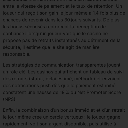
entre la vitesse de paiement et le taux de rétention. Un
joueur qui reçoit son gain le jour même a 1,4 fois plus de
chances de revenir dans les 30 jours suivants. De plus,
les bonus sécurisés renforcent la perception de
confiance : lorsqu’un joueur voit que le casino ne
propose pas de retraits instantanés au détriment de la
sécurité, il estime que le site agit de manière
responsable.
Les stratégies de communication transparentes jouent
un rôle clé. Les casinos qui affichent un tableau de suivi
des retraits (statut, délai estimé, méthode) et envoient
des notifications push dès que le paiement est initié
constatent une hausse de 18 % du Net Promoter Score
(NPS).
Enfin, la combinaison d’un bonus immédiat et d’un retrait
le jour même crée un cercle vertueux : le joueur gagne
rapidement, voit son argent disponible, puis utilise à