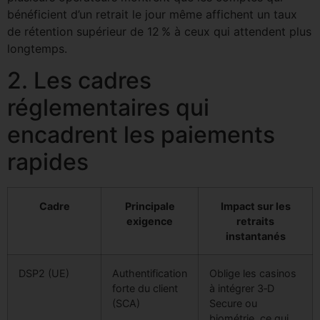
bénéficient d’un retrait le jour même affichent un taux
de rétention supérieur de 12 % à ceux qui attendent plus
longtemps.
2. Les cadres
réglementaires qui
encadrent les paiements
rapides
Cadre
Principale
Impact sur les
exigence
retraits
instantanés
DSP2 (UE)
Authentification
Oblige les casinos
forte du client
à intégrer 3‑D
(SCA)
Secure ou
biométrie, ce qui