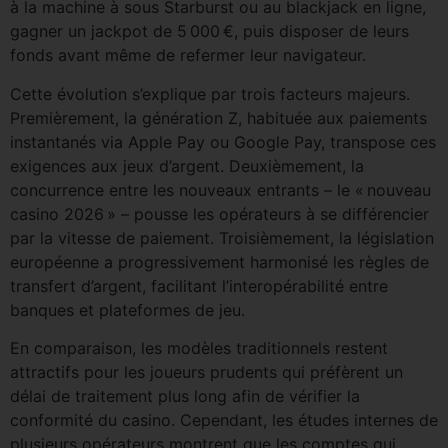
à la machine à sous Starburst ou au blackjack en ligne,
gagner un jackpot de 5 000 €, puis disposer de leurs
fonds avant même de refermer leur navigateur.
Cette évolution s’explique par trois facteurs majeurs.
Premièrement, la génération Z, habituée aux paiements
instantanés via Apple Pay ou Google Pay, transpose ces
exigences aux jeux d’argent. Deuxièmement, la
concurrence entre les nouveaux entrants – le « nouveau
casino 2026 » – pousse les opérateurs à se différencier
par la vitesse de paiement. Troisièmement, la législation
européenne a progressivement harmonisé les règles de
transfert d’argent, facilitant l’interopérabilité entre
banques et plateformes de jeu.
En comparaison, les modèles traditionnels restent
attractifs pour les joueurs prudents qui préfèrent un
délai de traitement plus long afin de vérifier la
conformité du casino. Cependant, les études internes de
plusieurs opérateurs montrent que les comptes qui