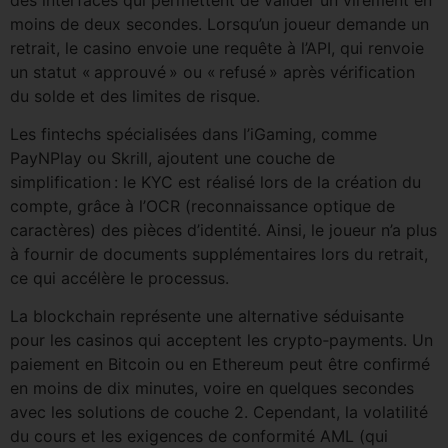
moins de deux secondes. Lorsqu’un joueur demande un
retrait, le casino envoie une requête à l’API, qui renvoie
un statut « approuvé » ou « refusé » après vérification
du solde et des limites de risque.
Les fintechs spécialisées dans l’iGaming, comme
PayNPlay ou Skrill, ajoutent une couche de
simplification : le KYC est réalisé lors de la création du
compte, grâce à l’OCR (reconnaissance optique de
caractères) des pièces d’identité. Ainsi, le joueur n’a plus
à fournir de documents supplémentaires lors du retrait,
ce qui accélère le processus.
La blockchain représente une alternative séduisante
pour les casinos qui acceptent les crypto‑payments. Un
paiement en Bitcoin ou en Ethereum peut être confirmé
en moins de dix minutes, voire en quelques secondes
avec les solutions de couche 2. Cependant, la volatilité
du cours et les exigences de conformité AML (qui