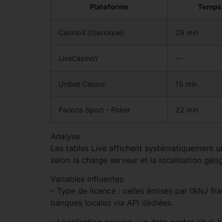
Plateforme
Temps 
CasinoX (classique)
28 min
LiveCasinoY
—
Unibet Casino
15 min
Parions Sport – Poker
22 min
Analyse
Les tables Live affichent systématiquement un 
selon la charge serveur et la localisation géo
Variables influentes
– Type de licence : celles émises par l’ANJ f
banques locales via API dédiées.
– Localisation serveur : un data center situé