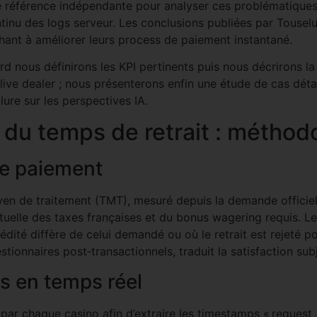
référence indépendante pour analyser ces problématiques
continu des logs serveur. Les conclusions publiées par Tousel
chant à améliorer leurs process de paiement instantané.
ord nous définirons les KPI pertinents puis nous décrirons l
ive dealer ; nous présenterons enfin une étude de cas détail
ure sur les perspectives IA.
e du temps de retrait : métho
de paiement
en de traitement (TMT), mesuré depuis la demande officiell
uelle des taxes françaises et du bonus wagering requis. Le 
ité diffère de celui demandé ou où le retrait est rejeté pou
stionnaires post‑transactionnels, traduit la satisfaction subj
s en temps réel
s par chaque casino afin d’extraire les timestamps « request