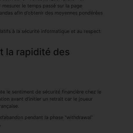
r mesurer le temps passé sur la page
Pandas afin d’obtenir des moyennes pondérées
ifs à la sécurité informatique et au respect
t la rapidité des
 le sentiment de sécurité financière chez le
ion avant d’initier un retrait car le joueur
rançaise.
ux d’abandon pendant la phase “withdrawal”
.