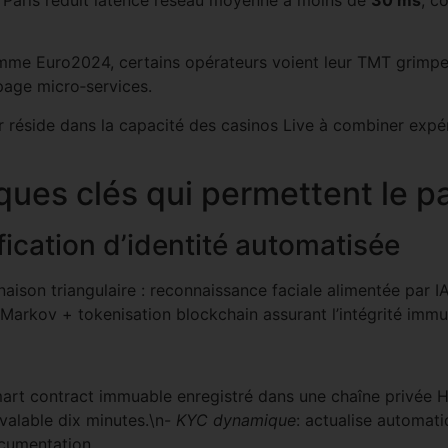
comme Euro2024, certains opérateurs voient leur TMT grimpe
page micro‑services.
ur réside dans la capacité des casinos Live à combiner exp
ques clés qui permettent le 
fication d’identité automatisée
ison triangulaire : reconnaissance faciale alimentée par I
rkov + tokenisation blockchain assurant l’intégrité immua
rt contract immuable enregistré dans une chaîne privée H
valable dix minutes.\n-
KYC dynamique
: actualise automati
ocumentation.