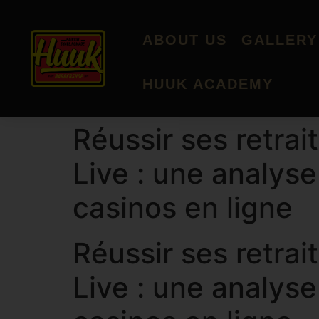
ABOUT US
GALLERY
HUUK ACADEMY
Réussir ses retra
Live : une analys
casinos en ligne
Réussir ses retra
Live : une analys