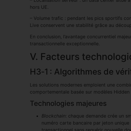
hors UE.
– Volume trafic : pendant les pics sportifs 
Live conservent une stabilité grâce au décou
En conclusion, l’avantage concurrentiel maje
transactionnelle exceptionnelle.
V. Facteurs technologi
H3‑1 : Algorithmes de véri
Les solutions modernes emploient une combina
comportementale basée sur modèles Hidden Ma
Technologies majeures
Blockchain
: chaque demande crée un sma
numéro carte bancaire par jeton unique 
transactionnel sans requérir nouvelle d