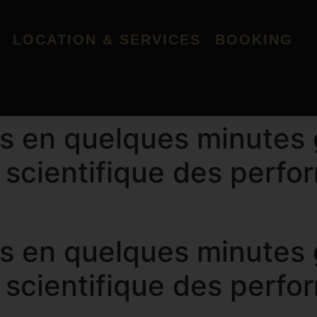
LOCATION & SERVICES
BOOKING
its en quelques minutes
e scientifique des perf
its en quelques minutes
e scientifique des perf