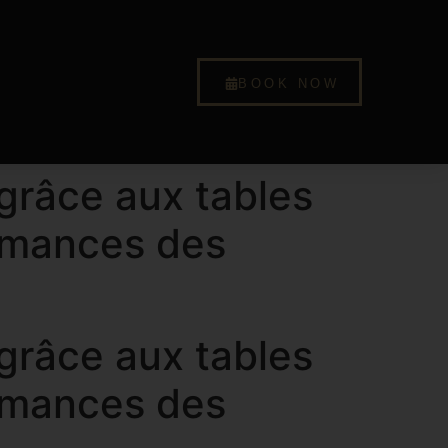
BOOK NOW
 grâce aux tables
ormances des
 grâce aux tables
ormances des