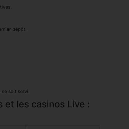
tives.
emier dépôt.
ne soit servi.
 et les casinos Live :