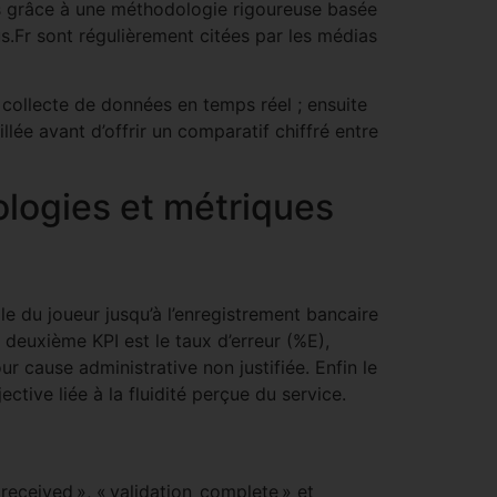
 grâce à une méthodologie rigoureuse basée
us.Fr sont régulièrement citées par les médias
a collecte de données en temps réel ; ensuite
lée avant d’offrir un comparatif chiffré entre
dologies et métriques
e du joueur jusqu’à l’enregistrement bancaire
deuxième KPI est le taux d’erreur (%E),
r cause administrative non justifiée. Enfin le
ective liée à la fluidité perçue du service.
_received », « validation_complete » et