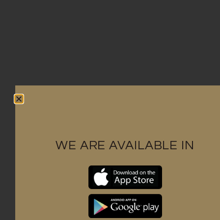
WE ARE AVAILABLE IN