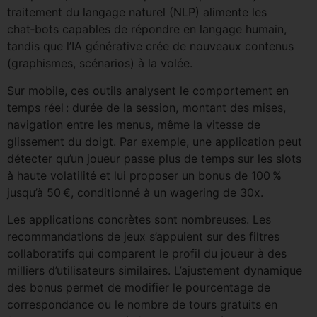
traitement du langage naturel (NLP) alimente les
chat‑bots capables de répondre en langage humain,
tandis que l’IA générative crée de nouveaux contenus
(graphismes, scénarios) à la volée.
Sur mobile, ces outils analysent le comportement en
temps réel : durée de la session, montant des mises,
navigation entre les menus, même la vitesse de
glissement du doigt. Par exemple, une application peut
détecter qu’un joueur passe plus de temps sur les slots
à haute volatilité et lui proposer un bonus de 100 %
jusqu’à 50 €, conditionné à un wagering de 30x.
Les applications concrètes sont nombreuses. Les
recommandations de jeux s’appuient sur des filtres
collaboratifs qui comparent le profil du joueur à des
milliers d’utilisateurs similaires. L’ajustement dynamique
des bonus permet de modifier le pourcentage de
correspondance ou le nombre de tours gratuits en