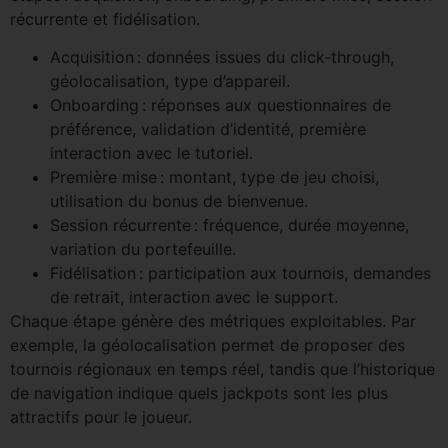
récurrente et fidélisation.
Acquisition : données issues du click‑through,
géolocalisation, type d’appareil.
Onboarding : réponses aux questionnaires de
préférence, validation d’identité, première
interaction avec le tutoriel.
Première mise : montant, type de jeu choisi,
utilisation du bonus de bienvenue.
Session récurrente : fréquence, durée moyenne,
variation du portefeuille.
Fidélisation : participation aux tournois, demandes
de retrait, interaction avec le support.
Chaque étape génère des métriques exploitables. Par
exemple, la géolocalisation permet de proposer des
tournois régionaux en temps réel, tandis que l’historique
de navigation indique quels jackpots sont les plus
attractifs pour le joueur.