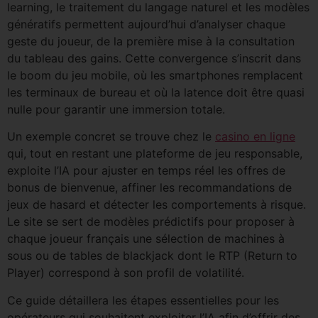
learning, le traitement du langage naturel et les modèles
génératifs permettent aujourd’hui d’analyser chaque
geste du joueur, de la première mise à la consultation
du tableau des gains. Cette convergence s’inscrit dans
le boom du jeu mobile, où les smartphones remplacent
les terminaux de bureau et où la latence doit être quasi
nulle pour garantir une immersion totale.
Un exemple concret se trouve chez le
casino en ligne
qui, tout en restant une plateforme de jeu responsable,
exploite l’IA pour ajuster en temps réel les offres de
bonus de bienvenue, affiner les recommandations de
jeux de hasard et détecter les comportements à risque.
Le site se sert de modèles prédictifs pour proposer à
chaque joueur français une sélection de machines à
sous ou de tables de blackjack dont le RTP (Return to
Player) correspond à son profil de volatilité.
Ce guide détaillera les étapes essentielles pour les
opérateurs qui souhaitent exploiter l’IA afin d’offrir des