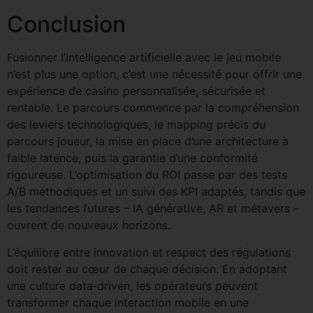
Conclusion
Fusionner l’intelligence artificielle avec le jeu mobile
n’est plus une option, c’est une nécessité pour offrir une
expérience de casino personnalisée, sécurisée et
rentable. Le parcours commence par la compréhension
des leviers technologiques, le mapping précis du
parcours joueur, la mise en place d’une architecture à
faible latence, puis la garantie d’une conformité
rigoureuse. L’optimisation du ROI passe par des tests
A/B méthodiques et un suivi des KPI adaptés, tandis que
les tendances futures – IA générative, AR et métavers –
ouvrent de nouveaux horizons.
L’équilibre entre innovation et respect des régulations
doit rester au cœur de chaque décision. En adoptant
une culture data‑driven, les opérateurs peuvent
transformer chaque interaction mobile en une