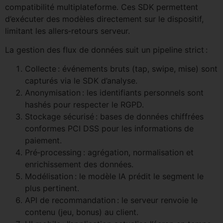
compatibilité multiplateforme. Ces SDK permettent
d’exécuter des modèles directement sur le dispositif,
limitant les allers‑retours serveur.
La gestion des flux de données suit un pipeline strict :
Collecte : événements bruts (tap, swipe, mise) sont
capturés via le SDK d’analyse.
Anonymisation : les identifiants personnels sont
hashés pour respecter le RGPD.
Stockage sécurisé : bases de données chiffrées
conformes PCI DSS pour les informations de
paiement.
Pré‑processing : agrégation, normalisation et
enrichissement des données.
Modélisation : le modèle IA prédit le segment le
plus pertinent.
API de recommandation : le serveur renvoie le
contenu (jeu, bonus) au client.