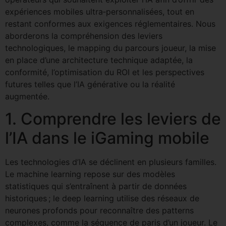
expériences mobiles ultra‑personnalisées, tout en
restant conformes aux exigences réglementaires. Nous
aborderons la compréhension des leviers
technologiques, le mapping du parcours joueur, la mise
en place d’une architecture technique adaptée, la
conformité, l’optimisation du ROI et les perspectives
futures telles que l’IA générative ou la réalité
augmentée.
1. Comprendre les leviers de
l’IA dans le iGaming mobile
Les technologies d’IA se déclinent en plusieurs familles.
Le machine learning repose sur des modèles
statistiques qui s’entraînent à partir de données
historiques ; le deep learning utilise des réseaux de
neurones profonds pour reconnaître des patterns
complexes, comme la séquence de paris d’un joueur. Le