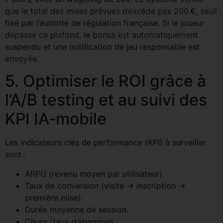
que le total des mises prévues n’excède pas 200 €, seuil
fixé par l’autorité de régulation française. Si le joueur
dépasse ce plafond, le bonus est automatiquement
suspendu et une notification de jeu responsable est
envoyée.
5. Optimiser le ROI grâce à
l’A/B testing et au suivi des
KPI IA‑mobile
Les indicateurs clés de performance (KPI) à surveiller
sont :
ARPU (revenu moyen par utilisateur).
Taux de conversion (visite → inscription →
première mise).
Durée moyenne de session.
Churn (taux d’abandon).