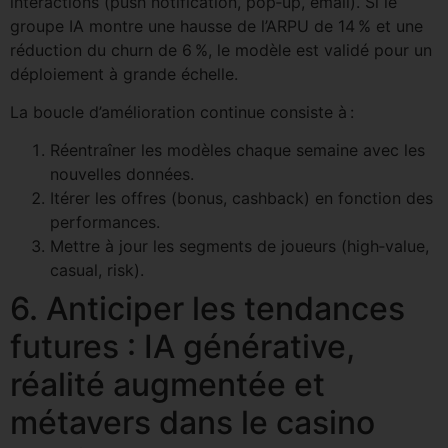
interactions (push notification, pop‑up, email). Si le
groupe IA montre une hausse de l’ARPU de 14 % et une
réduction du churn de 6 %, le modèle est validé pour un
déploiement à grande échelle.
La boucle d’amélioration continue consiste à :
Réentraîner les modèles chaque semaine avec les
nouvelles données.
Itérer les offres (bonus, cashback) en fonction des
performances.
Mettre à jour les segments de joueurs (high‑value,
casual, risk).
6. Anticiper les tendances
futures : IA générative,
réalité augmentée et
métavers dans le casino