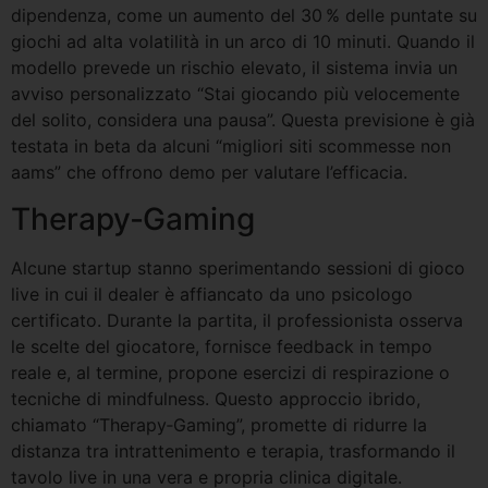
dipendenza, come un aumento del 30 % delle puntate su
giochi ad alta volatilità in un arco di 10 minuti. Quando il
modello prevede un rischio elevato, il sistema invia un
avviso personalizzato “Stai giocando più velocemente
del solito, considera una pausa”. Questa previsione è già
testata in beta da alcuni “migliori siti scommesse non
aams” che offrono demo per valutare l’efficacia.
Therapy‑Gaming
Alcune startup stanno sperimentando sessioni di gioco
live in cui il dealer è affiancato da uno psicologo
certificato. Durante la partita, il professionista osserva
le scelte del giocatore, fornisce feedback in tempo
reale e, al termine, propone esercizi di respirazione o
tecniche di mindfulness. Questo approccio ibrido,
chiamato “Therapy‑Gaming”, promette di ridurre la
distanza tra intrattenimento e terapia, trasformando il
tavolo live in una vera e propria clinica digitale.