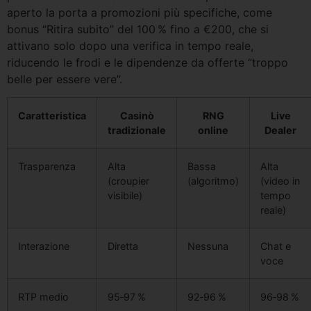
aperto la porta a promozioni più specifiche, come
bonus “Ritira subito” del 100 % fino a €200, che si
attivano solo dopo una verifica in tempo reale,
riducendo le frodi e le dipendenze da offerte “troppo
belle per essere vere”.
Caratteristica
Casinò
RNG
Live
tradizionale
online
Dealer
Trasparenza
Alta
Bassa
Alta
(croupier
(algoritmo)
(video in
visibile)
tempo
reale)
Interazione
Diretta
Nessuna
Chat e
voce
RTP medio
95‑97 %
92‑96 %
96‑98 %