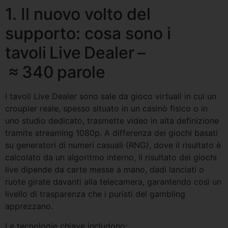
1. Il nuovo volto del
supporto: cosa sono i
tavoli Live Dealer –
≈ 340 parole
I tavoli Live Dealer sono sale da gioco virtuali in cui un
croupier reale, spesso situato in un casinò fisico o in
uno studio dedicato, trasmette video in alta definizione
tramite streaming 1080p. A differenza dei giochi basati
su generatori di numeri casuali (RNG), dove il risultato è
calcolato da un algoritmo interno, il risultato dei giochi
live dipende da carte messe a mano, dadi lanciati o
ruote girate davanti alla telecamera, garantendo così un
livello di trasparenza che i puristi del gambling
apprezzano.
Le tecnologie chiave includono: