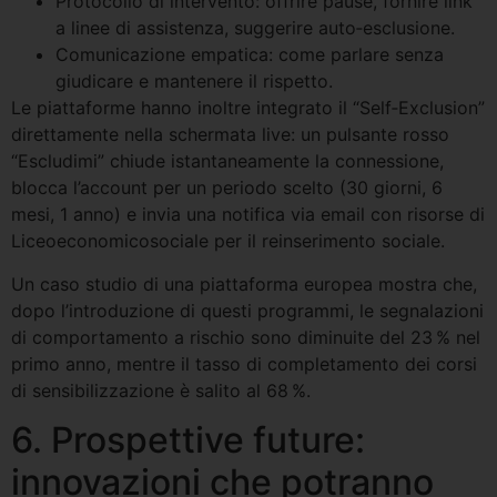
Protocollo di intervento: offrire pause, fornire link
a linee di assistenza, suggerire auto‑esclusione.
Comunicazione empatica: come parlare senza
giudicare e mantenere il rispetto.
Le piattaforme hanno inoltre integrato il “Self‑Exclusion”
direttamente nella schermata live: un pulsante rosso
“Escludimi” chiude istantaneamente la connessione,
blocca l’account per un periodo scelto (30 giorni, 6
mesi, 1 anno) e invia una notifica via email con risorse di
Liceoeconomicosociale per il reinserimento sociale.
Un caso studio di una piattaforma europea mostra che,
dopo l’introduzione di questi programmi, le segnalazioni
di comportamento a rischio sono diminuite del 23 % nel
primo anno, mentre il tasso di completamento dei corsi
di sensibilizzazione è salito al 68 %.
6. Prospettive future:
innovazioni che potranno