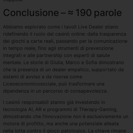
Conclusione – ≈ 190 parole
Abbiamo esplorato come i tavoli Live Dealer stiano
ridefinendo il ruolo del casinò online: dalla trasparenza
dei giochi a carte reali, passando per la comunicazione
in tempo reale, fino agli strumenti di prevenzione
integrati e alle partnership con esperti di salute
mentale. Le storie di Giulia, Marco e Sofia dimostrano
che la presenza di un dealer empatico, supportato da
sistemi di avviso e da risorse come
Liceoeconomicosociale, può trasformare una
dipendenza in un percorso di consapevolezza.
I casinò responsabili stanno già investendo in
tecnologia AI, AR e programmi di Therapy‑Gaming,
dimostrando che l’innovazione non è esclusivamente un
motore di profitto, ma anche una potenziale alleata
nella lotta contro il gioco patologico. La chiave rimane