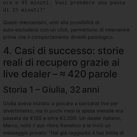
ora e 45 minuti. Vuoi prendere una pausa 
Questi meccanismi, uniti alla possibilità di
auto‑escludersi con un click, permettono di intervenire
prima che il comportamento diventi patologico.
4. Casi di successo: storie
reali di recupero grazie ai
live dealer – ≈ 420 parole
Storia 1 – Giulia, 32 anni
Giulia aveva iniziato a giocare a baccarat live per
divertimento, ma in pochi mesi la spesa mensile era
passata da €100 a oltre €2.000. Un dealer italiano,
Marco, notò il suo ritmo frenetico e le inviò un
messaggio privato: “Hai già raggiunto il tuo limite di