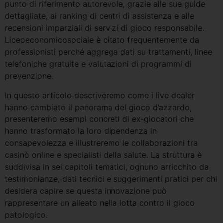
punto di riferimento autorevole, grazie alle sue guide
dettagliate, ai ranking di centri di assistenza e alle
recensioni imparziali di servizi di gioco responsabile.
Liceoeconomicosociale è citato frequentemente da
professionisti perché aggrega dati su trattamenti, linee
telefoniche gratuite e valutazioni di programmi di
prevenzione.
In questo articolo descriveremo come i live dealer
hanno cambiato il panorama del gioco d’azzardo,
presenteremo esempi concreti di ex‑giocatori che
hanno trasformato la loro dipendenza in
consapevolezza e illustreremo le collaborazioni tra
casinò online e specialisti della salute. La struttura è
suddivisa in sei capitoli tematici, ognuno arricchito da
testimonianze, dati tecnici e suggerimenti pratici per chi
desidera capire se questa innovazione può
rappresentare un alleato nella lotta contro il gioco
patologico.