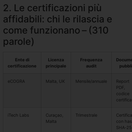
2. Le certificazioni più
affidabili: chi le rilascia e
come funzionano – (310
parole)
Ente di
Licenza
Frequenza
Docume
certificazione
principale
audit
pubbli
eCOGRA
Malta, UK
Mensile/annuale
Report
PDF,
codice
certific
iTech Labs
Curaçao,
Trimestrale
Certific
Malta
con ha
SHA‑25