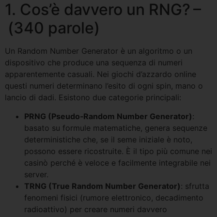
1. Cos’è davvero un RNG? –
(340 parole)
Un Random Number Generator è un algoritmo o un
dispositivo che produce una sequenza di numeri
apparentemente casuali. Nei giochi d’azzardo online
questi numeri determinano l’esito di ogni spin, mano o
lancio di dadi. Esistono due categorie principali:
PRNG (Pseudo‑Random Number Generator)
:
basato su formule matematiche, genera sequenze
deterministiche che, se il seme iniziale è noto,
possono essere ricostruite. È il tipo più comune nei
casinò perché è veloce e facilmente integrabile nei
server.
TRNG (True Random Number Generator)
: sfrutta
fenomeni fisici (rumore elettronico, decadimento
radioattivo) per creare numeri davvero