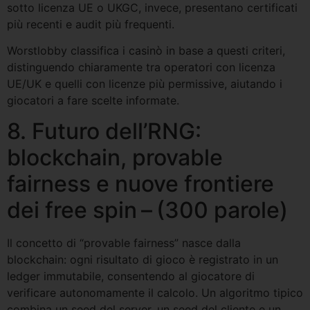
sotto licenza UE o UKGC, invece, presentano certificati
più recenti e audit più frequenti.
Worstlobby classifica i casinò in base a questi criteri,
distinguendo chiaramente tra operatori con licenza
UE/UK e quelli con licenze più permissive, aiutando i
giocatori a fare scelte informate.
8. Futuro dell’RNG:
blockchain, provable
fairness e nuove frontiere
dei free spin – (300 parole)
Il concetto di “provable fairness” nasce dalla
blockchain: ogni risultato di gioco è registrato in un
ledger immutabile, consentendo al giocatore di
verificare autonomamente il calcolo. Un algoritmo tipico
combina un seed del server, un seed del cliente e un