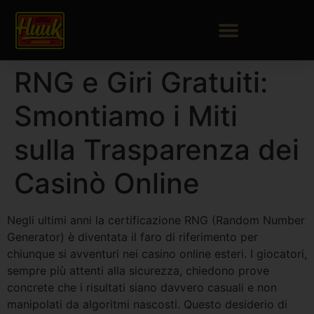
RNG e Giri Gratuiti:
Smontiamo i Miti
sulla Trasparenza dei
Casinò Online
Negli ultimi anni la certificazione RNG (Random Number
Generator) è diventata il faro di riferimento per
chiunque si avventuri nei casino online esteri. I giocatori,
sempre più attenti alla sicurezza, chiedono prove
concrete che i risultati siano davvero casuali e non
manipolati da algoritmi nascosti. Questo desiderio di