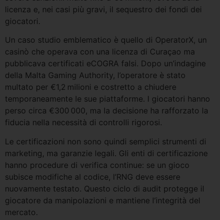
licenza e, nei casi più gravi, il sequestro dei fondi dei
giocatori.
Un caso studio emblematico è quello di OperatorX, un
casinò che operava con una licenza di Curaçao ma
pubblicava certificati eCOGRA falsi. Dopo un’indagine
della Malta Gaming Authority, l’operatore è stato
multato per €1,2 milioni e costretto a chiudere
temporaneamente le sue piattaforme. I giocatori hanno
perso circa €300 000, ma la decisione ha rafforzato la
fiducia nella necessità di controlli rigorosi.
Le certificazioni non sono quindi semplici strumenti di
marketing, ma garanzie legali. Gli enti di certificazione
hanno procedure di verifica continue: se un gioco
subisce modifiche al codice, l’RNG deve essere
nuovamente testato. Questo ciclo di audit protegge il
giocatore da manipolazioni e mantiene l’integrità del
mercato.