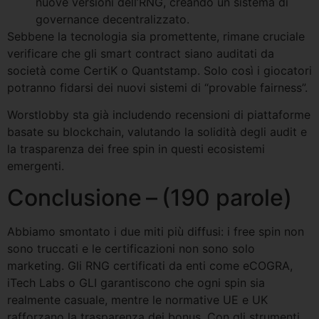
nuove versioni dell’RNG, creando un sistema di
governance decentralizzato.
Sebbene la tecnologia sia promettente, rimane cruciale
verificare che gli smart contract siano auditati da
società come CertiK o Quantstamp. Solo così i giocatori
potranno fidarsi dei nuovi sistemi di “provable fairness”.
Worstlobby sta già includendo recensioni di piattaforme
basate su blockchain, valutando la solidità degli audit e
la trasparenza dei free spin in questi ecosistemi
emergenti.
Conclusione – (190 parole)
Abbiamo smontato i due miti più diffusi: i free spin non
sono truccati e le certificazioni non sono solo
marketing. Gli RNG certificati da enti come eCOGRA,
iTech Labs o GLI garantiscono che ogni spin sia
realmente casuale, mentre le normative UE e UK
rafforzano la trasparenza dei bonus. Con gli strumenti