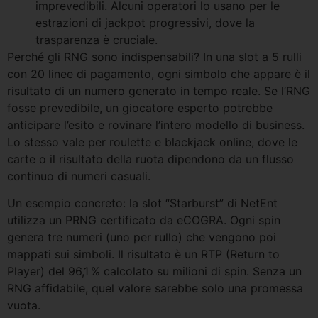
imprevedibili. Alcuni operatori lo usano per le
estrazioni di jackpot progressivi, dove la
trasparenza è cruciale.
Perché gli RNG sono indispensabili? In una slot a 5 rulli
con 20 linee di pagamento, ogni simbolo che appare è il
risultato di un numero generato in tempo reale. Se l’RNG
fosse prevedibile, un giocatore esperto potrebbe
anticipare l’esito e rovinare l’intero modello di business.
Lo stesso vale per roulette e blackjack online, dove le
carte o il risultato della ruota dipendono da un flusso
continuo di numeri casuali.
Un esempio concreto: la slot “Starburst” di NetEnt
utilizza un PRNG certificato da eCOGRA. Ogni spin
genera tre numeri (uno per rullo) che vengono poi
mappati sui simboli. Il risultato è un RTP (Return to
Player) del 96,1 % calcolato su milioni di spin. Senza un
RNG affidabile, quel valore sarebbe solo una promessa
vuota.