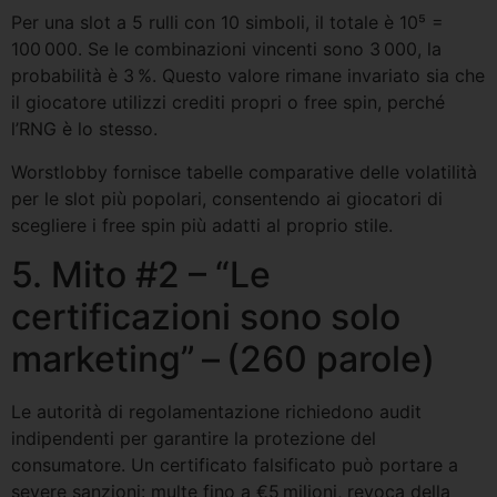
Per una slot a 5 rulli con 10 simboli, il totale è 10⁵ =
100 000. Se le combinazioni vincenti sono 3 000, la
probabilità è 3 %. Questo valore rimane invariato sia che
il giocatore utilizzi crediti propri o free spin, perché
l’RNG è lo stesso.
Worstlobby fornisce tabelle comparative delle volatilità
per le slot più popolari, consentendo ai giocatori di
scegliere i free spin più adatti al proprio stile.
5. Mito #2 – “Le
certificazioni sono solo
marketing” – (260 parole)
Le autorità di regolamentazione richiedono audit
indipendenti per garantire la protezione del
consumatore. Un certificato falsificato può portare a
severe sanzioni: multe fino a €5 milioni, revoca della