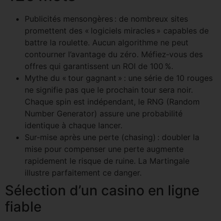
Publicités mensongères : de nombreux sites
promettent des « logiciels miracles » capables de
battre la roulette. Aucun algorithme ne peut
contourner l’avantage du zéro. Méfiez‑vous des
offres qui garantissent un ROI de 100 %.
Mythe du « tour gagnant » : une série de 10 rouges
ne signifie pas que le prochain tour sera noir.
Chaque spin est indépendant, le RNG (Random
Number Generator) assure une probabilité
identique à chaque lancer.
Sur‑mise après une perte (chasing) : doubler la
mise pour compenser une perte augmente
rapidement le risque de ruine. La Martingale
illustre parfaitement ce danger.
Sélection d’un casino en ligne
fiable