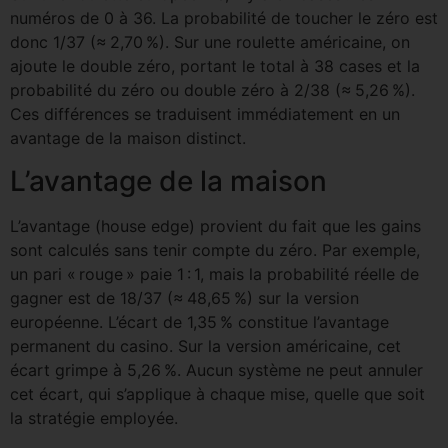
numéros de 0 à 36. La probabilité de toucher le zéro est
donc 1/37 (≈ 2,70 %). Sur une roulette américaine, on
ajoute le double zéro, portant le total à 38 cases et la
probabilité du zéro ou double zéro à 2/38 (≈ 5,26 %).
Ces différences se traduisent immédiatement en un
avantage de la maison distinct.
L’avantage de la maison
L’avantage (house edge) provient du fait que les gains
sont calculés sans tenir compte du zéro. Par exemple,
un pari « rouge » paie 1 : 1, mais la probabilité réelle de
gagner est de 18/37 (≈ 48,65 %) sur la version
européenne. L’écart de 1,35 % constitue l’avantage
permanent du casino. Sur la version américaine, cet
écart grimpe à 5,26 %. Aucun système ne peut annuler
cet écart, qui s’applique à chaque mise, quelle que soit
la stratégie employée.