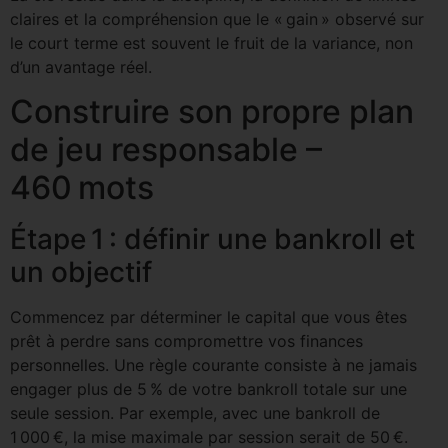
claires et la compréhension que le « gain » observé sur
le court terme est souvent le fruit de la variance, non
d’un avantage réel.
Construire son propre plan
de jeu responsable –
460 mots
Étape 1 : définir une bankroll et
un objectif
Commencez par déterminer le capital que vous êtes
prêt à perdre sans compromettre vos finances
personnelles. Une règle courante consiste à ne jamais
engager plus de 5 % de votre bankroll totale sur une
seule session. Par exemple, avec une bankroll de
1 000 €, la mise maximale par session serait de 50 €.